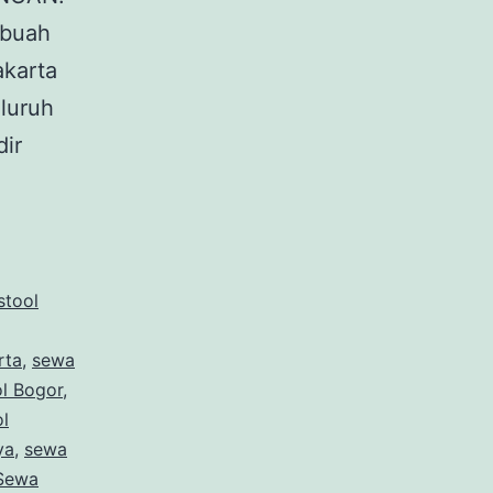
ebuah
akarta
eluruh
dir
stool
rta
,
sewa
l Bogor
,
l
ya
,
sewa
Sewa