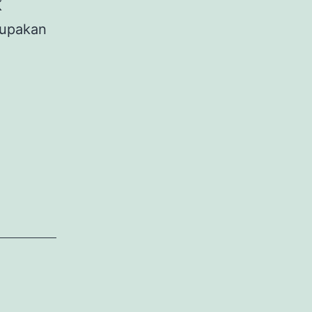
K
upakan
APAN