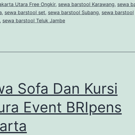
akarta Utara Free Ongkir
,
sewa barstool Karawang
,
sewa ba
a
,
sewa barstool set
,
sewa barstool Subang
,
sewa barstool
,
sewa barstool Teluk Jambe
a Sofa Dan Kursi
ura Event BRIpens
arta