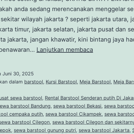
apakah anda sedang merencanakan menggelar s
sekitar wilayah jakarta ? seperti jakarta utara, j
akarta timur, jakarta selatan, jakarta pusat dan s
ta jakarta, jangan khawatir, kini bintang jaya ha
Rental
 penawaran…
Lanjutkan membaca
Barstool
Senderan
n
Juni 30, 2025
putih
ikan dalam
barstool
,
Kursi Barstool
,
Meja Barstool
,
Meja Bar
Di
usat sewa barstool
,
Rental Barstool Senderan putih Di Jaka
Jakarta
ewa barstool Bandung
,
sewa barstool Bekasi
,
sewa barstoo
tool cempaka putih
,
sewa barstool Cikampek
,
sewa barstoo
sewa barstool Cilegon
,
sewa barstool Cilegon dan sekitarn
Depok
,
sewa barstool gunung putri
,
sewa barstool Jakarta
,