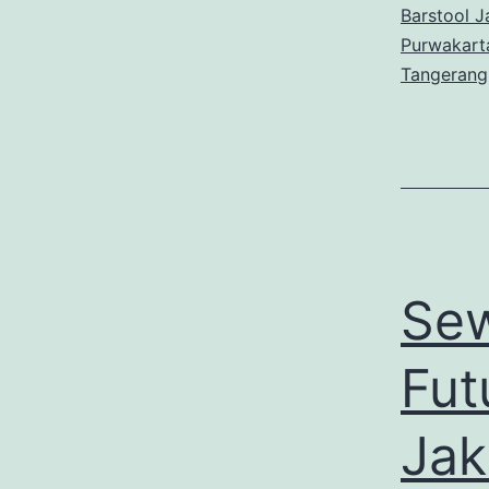
Barstool J
Purwakart
Tangerang
Sew
Fut
Jak