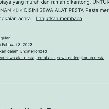
biaya yang murah dan ramah dikantong. UNTU
AN KLIK DISINI SEWA ALAT PESTA Pesta mer
JASA
angkaian acara…
Lanjutkan membaca
RENTAL
ALAT
ggulan
PERLENGK
n
Februari 3, 2023
PESTA
ikan dalam
Uncategorized
asa sewa alat pesta
,
rental alat
,
sewa perlengkapan pesta