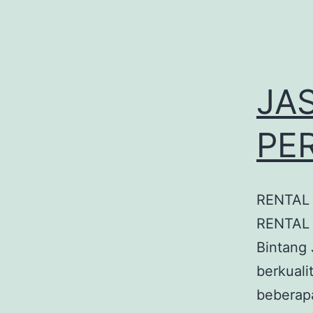
JA
PE
RENTAL
RENTAL
Bintang 
berkual
beberapa