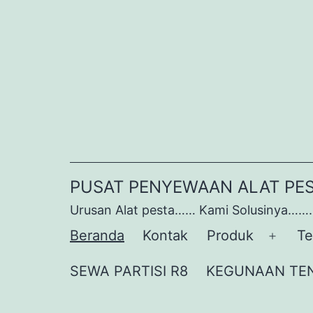
Lewati
ke
konten
PUSAT PENYEWAAN ALAT PE
Urusan Alat pesta…… Kami Solusinya…….
Beranda
Kontak
Produk
Te
Buka
menu
SEWA PARTISI R8
KEGUNAAN TE