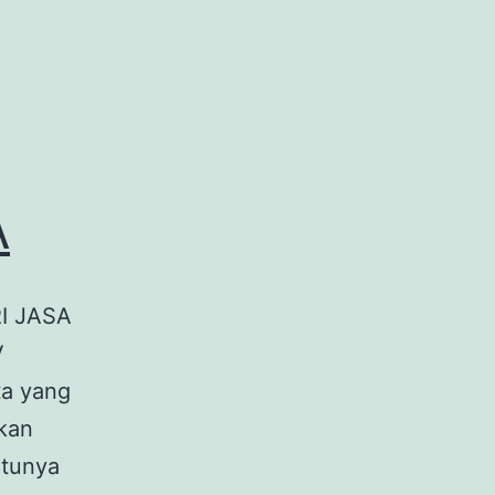
A
I JASA
V
ta yang
kan
ntunya