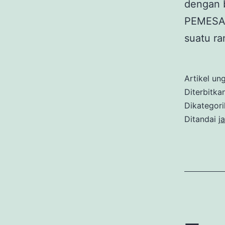
dengan 
PEMESAN
suatu r
Artikel un
Diterbitka
Dikategor
Ditandai
j