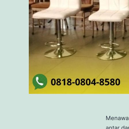
Menawark
antar d