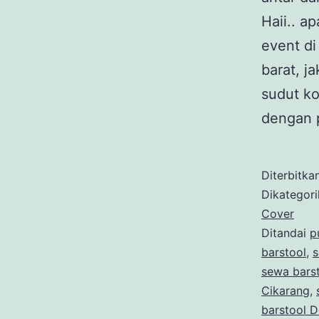
Haii.. 
event di 
barat, j
sudut ko
dengan
Diterbitka
Dikategor
Cover
Ditandai
p
barstool
,
s
sewa bars
Cikarang
,
barstool 