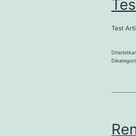
Tes
Test Art
Diterbitka
Dikategor
Ren