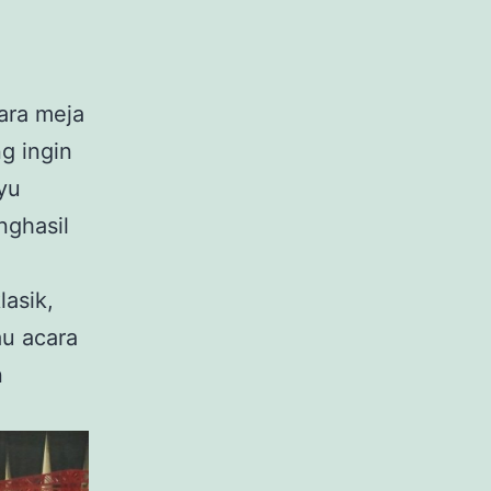
ara meja
g ingin
yu
nghasil
lasik,
au acara
n