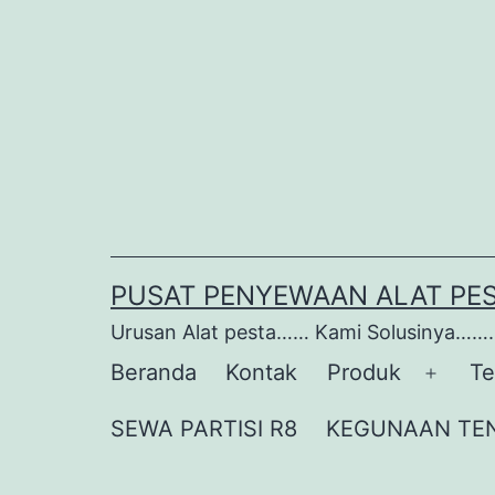
Lewati
ke
konten
PUSAT PENYEWAAN ALAT PE
Urusan Alat pesta…… Kami Solusinya…….
Beranda
Kontak
Produk
Te
Buka
menu
SEWA PARTISI R8
KEGUNAAN TE