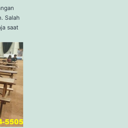
angan
h. Salah
ja saat