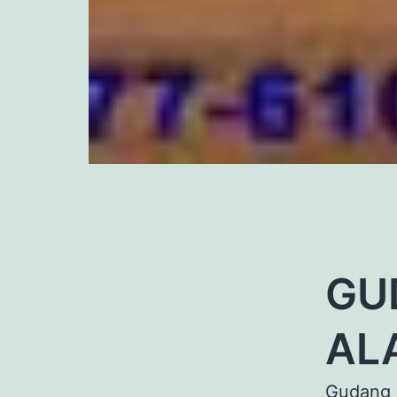
GU
AL
Gudang j