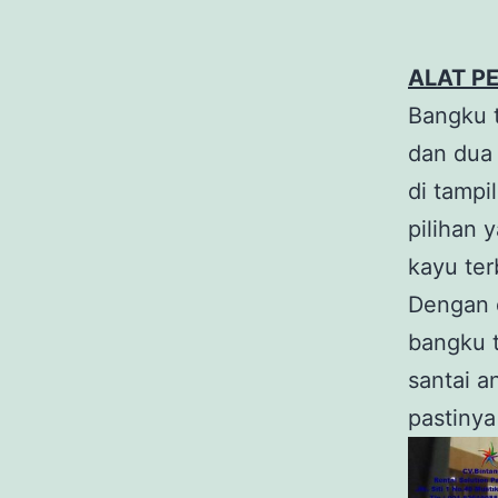
ALAT P
Bangku t
dan dua 
di tampi
pilihan 
kayu ter
Dengan d
bangku t
santai a
pastinya