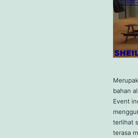
Merupak
bahan a
Event i
mengguna
terlihat
terasa 