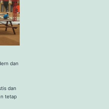
ern dan
tis dan
un tetap