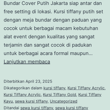
Bundar Cover Putih Jakarta siap antar dan
free setting di lokasi. Kursi tiffany putih set
dengan meja bundar dengan paduan yang
cocok untuk berbagai macam kebutuhan
alat event dengan kualitas yang sangat
terjamin dan sangat cocok di padukan
untuk berbagai acara formal maupun…
Sewa
Lanjutkan membaca
Kursi
Tiffany
Diterbitkan
April 23, 2025
Putih
Dikategorikan dalam
kursi tiffany
,
Kursi Tiffany Acrylic
,
Dan
Kursi Tiffany Acrylic
,
Kursi Tiffany Gold
,
Kursi Tiffany
Kayu
,
sewa kursi tiffany
,
Uncategorized
Meja
Ditandai
sewa kursi tiffany
,
sewa kursi tiffany