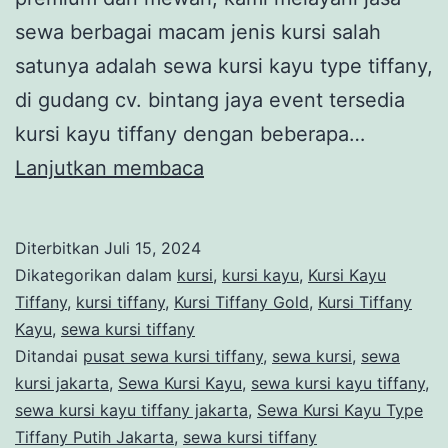
sewa berbagai macam jenis kursi salah
satunya adalah sewa kursi kayu type tiffany,
di gudang cv. bintang jaya event tersedia
kursi kayu tiffany dengan beberapa…
Sewa
Lanjutkan membaca
Kursi
Kayu
Diterbitkan
Juli 15, 2024
Type
Dikategorikan dalam
kursi
,
kursi kayu
,
Kursi Kayu
Tiffany
Tiffany
,
kursi tiffany
,
Kursi Tiffany Gold
,
Kursi Tiffany
Kayu
,
sewa kursi tiffany
Putih
Ditandai
pusat sewa kursi tiffany
,
sewa kursi
,
sewa
Jakarta
kursi jakarta
,
Sewa Kursi Kayu
,
sewa kursi kayu tiffany
,
Kualitas
sewa kursi kayu tiffany jakarta
,
Sewa Kursi Kayu Type
Tiffany Putih Jakarta
,
sewa kursi tiffany
Premium