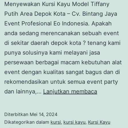
Menyewakan Kursi Kayu Model Tiffany
Putih Area Depok Kota – Cv. Bintang Jaya
Event Profesional Eo Indonesia. Apakah
anda sedang merencanakan sebuah event
di sekitar daerah depok kota ? tenang kami
punya solusinya kami melayani jasa
persewaan berbagai macam kebutuhan alat
event dengan kualitas sangat bagus dan di
rekomendasikan untuk semua event party
Menyewak
dan lainnya,…
Lanjutkan membaca
Kursi
Kayu
Diterbitkan
Mei 14, 2024
Model
Dikategorikan dalam
kursi
,
kursi kayu
,
Kursi Kayu