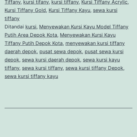
Tiffany
Tiffany
,
kursi tifany
,
kursi tiffany
,
Kursi Tiffany Acrylic
,
Kursi Tiffany Gold
,
Kursi Tiffany Kayu
,
sewa kursi
Putih
tiffany
Area
Ditandai
kursi
,
Menyewakan Kursi Kayu Model Tiffany
Depok
Putih Area Depok Kota
,
Menyewakan Kursi Kayu
Tiffany Putih Depok Kota
,
menyewakan kursi tiffany
Kota
daerah depok
,
pusat sewa depok
,
pusat sewa kursi
depok
,
sewa kursi daerah depok
,
sewa kursi kayu
tiffany
,
sewa kursi tiffany
,
sewa kursi tiffany Depok
,
sewa kursi tiffany kayu