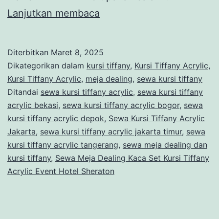
Sewa
Lanjutkan membaca
Meja
Dealing
Diterbitkan
Maret 8, 2025
Kaca
Dikategorikan dalam
kursi tiffany
,
Kursi Tiffany Acrylic
,
Set
Kursi Tiffany Acrylic
,
meja dealing
,
sewa kursi tiffany
Ditandai
sewa kursi tiffany acrylic
,
sewa kursi tiffany
Kursi
acrylic bekasi
,
sewa kursi tiffany acrylic bogor
,
sewa
Tiffany
kursi tiffany acrylic depok
,
Sewa Kursi Tiffany Acrylic
Acrylic
Jakarta
,
sewa kursi tiffany acrylic jakarta timur
,
sewa
kursi tiffany acrylic tangerang
Event
,
sewa meja dealing dan
kursi tiffany
,
Sewa Meja Dealing Kaca Set Kursi Tiffany
Hotel
Acrylic Event Hotel Sheraton
Sheraton