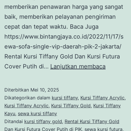
memberikan penawaran harga yang sangat
baik, memberikan pelayanan pengiriman
cepat dan tepat waktu. Baca Juga
https://www.bintangjaya.co.id/2022/11/17/s
ewa-sofa-single-vip-daerah-pik-2-jakarta/
Rental Kursi Tiffany Gold Dan Kursi Futura
Rental
Cover Putih di…
Lanjutkan membaca
Kursi
Tiffany
Diterbitkan
Mei 10, 2025
Gold
Dikategorikan dalam
kursi tiffany
,
Kursi Tiffany Acrylic
,
Dan
Kursi Tiffany Acrylic
,
Kursi Tiffany Gold
,
Kursi Tiffany
Kayu
,
sewa kursi tiffany
Kursi
Ditandai
kursi tiffany gold
,
Rental Kursi Tiffany Gold
Futura
Dan Kursi Futura Cover Putih di PIK
,
sewa kursi futura
,