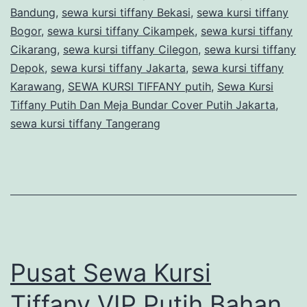
Bundar
Bandung
,
sewa kursi tiffany Bekasi
,
sewa kursi tiffany
Cover
Bogor
,
sewa kursi tiffany Cikampek
,
sewa kursi tiffany
Cikarang
,
sewa kursi tiffany Cilegon
Putih
,
sewa kursi tiffany
Depok
,
sewa kursi tiffany Jakarta
,
sewa kursi tiffany
Jakarta
Karawang
,
SEWA KURSI TIFFANY putih
,
Sewa Kursi
Tiffany Putih Dan Meja Bundar Cover Putih Jakarta
,
sewa kursi tiffany Tangerang
Pusat Sewa Kursi
Tiffany VIP Putih Bahan