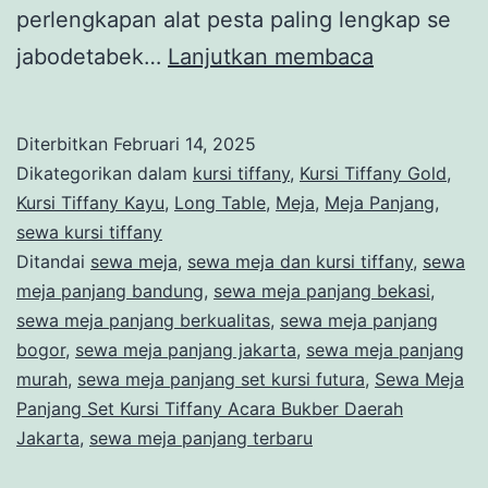
perlengkapan alat pesta paling lengkap se
Sewa
jabodetabek…
Lanjutkan membaca
Meja
Panjang
Diterbitkan
Februari 14, 2025
Set
Dikategorikan dalam
kursi tiffany
,
Kursi Tiffany Gold
,
Kursi
Kursi Tiffany Kayu
,
Long Table
,
Meja
,
Meja Panjang
,
sewa kursi tiffany
Tiffany
Ditandai
sewa meja
,
sewa meja dan kursi tiffany
,
sewa
Acara
meja panjang bandung
,
sewa meja panjang bekasi
,
Bukber
sewa meja panjang berkualitas
,
sewa meja panjang
bogor
,
sewa meja panjang jakarta
,
sewa meja panjang
Daerah
murah
,
sewa meja panjang set kursi futura
,
Sewa Meja
Jakarta
Panjang Set Kursi Tiffany Acara Bukber Daerah
Jakarta
,
sewa meja panjang terbaru