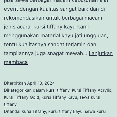
jasa sewa berbagai macam kebutuhan alat
event dengan kualitas sangat baik dan di
rekomendasikan untuk berbagai macam
jenis acara, kursi tiffany kayu kami
menggunakan material kayu jati unggulan,
tentu kualitasnya sangat terjamin dan
tampilannya juga snagat mewah…
Lanjutkan
Sewa
membaca
Kursi
Tiffany
Diterbitkan
April 18, 2024
Kayu
Dikategorikan dalam
kursi tiffany
,
Kursi Tiffany Acrylic
,
Gold
Kursi Tiffany Gold
,
Kursi Tiffany Kayu
,
sewa kursi
tiffany
Wilayah
Ditandai
kursi Tiffany
,
kursi tiffany kayu
,
sewa kursi
Jatiasih