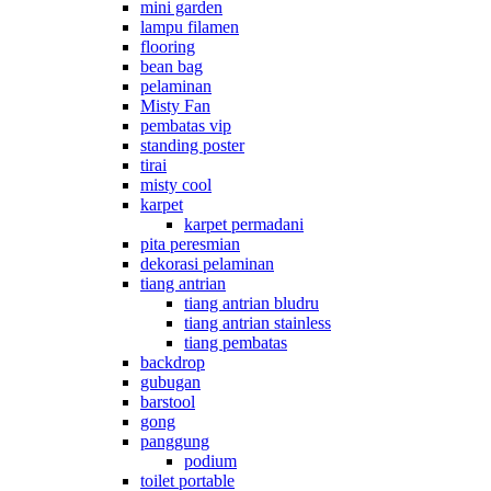
mini garden
lampu filamen
flooring
bean bag
pelaminan
Misty Fan
pembatas vip
standing poster
tirai
misty cool
karpet
karpet permadani
pita peresmian
dekorasi pelaminan
tiang antrian
tiang antrian bludru
tiang antrian stainless
tiang pembatas
backdrop
gubugan
barstool
gong
panggung
podium
toilet portable