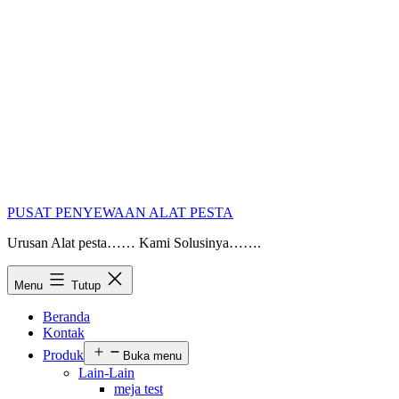
PUSAT PENYEWAAN ALAT PESTA
Urusan Alat pesta…… Kami Solusinya…….
Menu
Tutup
Beranda
Kontak
Produk
Buka menu
Lain-Lain
meja test