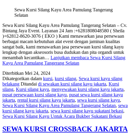
Sewa Kursi Silang Kayu Area Pamulang Tangerang
Selatan
Sewa Kursi Silang Kayu Area Pamulang Tangerang Selatan – Cv.
Bintang Jaya Event. Layanan 24 Jam :+6281808048580 ( Sheila
)+62812-8620-3076 ( EKO ) Kami menawarkan jasa persewaan
berbagai macam kebutuhan alat event dengan jaminan kualitas
sangat baik, kami menawarkan jasa persewaan kursi silang kayu
lengkap dengan akseosoris busa dudukan dan pita organdi untuk
menambah kecantikan…
Lanjutkan membaca
Sewa Kursi Silang
Kayu Area Pamulang Tangerang Selatan
Diterbitkan
Mei 24, 2024
Dikategorikan dalam
kursi
,
kursi silang
,
Sewa kursi kayu silang
belakang
Ditandai
di sewakan kursi silang kayu jakarta
,
Kursi
silang
,
Kursi silang kayu
,
menyewakan kursi silang kayu jakarta
,
pusat persewaan kursi silang kayu
,
pusat sewa kursi silang kayu
jakarta
,
rental kursi silang kayu jakarta
,
sewa kursi silang kayu
,
Sewa Kursi Silang Kayu Area Pamulang Tangerang Selatan
,
sewa
kursi silang kayu jakarta
,
sewa kursi silang kayu sukatani bekasi
,
Sewa Kursi Silang Kayu Untuk Acara Bukber Sukatani Bekasi
SEWA KURSI CROSSBACK JAKARTA