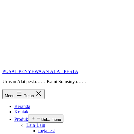
PUSAT PENYEWAAN ALAT PESTA
Urusan Alat pesta…… Kami Solusinya…….
Menu
Tutup
Beranda
Kontak
Produk
Buka menu
Lain-Lain
meja test