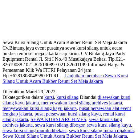
Sewa Kursi Silang Untuk Acara Bukber Reuni Set Meja Jakarta
Cv.Bintang jaya event pusatnya sewa kursi silang untuk acara
bukber reuni set meja jakarta siap kirim. CV.Bintang Jaya Party
Equipment Rental Jl. Siti I No.40 Mustikajaya Bekasi Tlp.021-
82619088 / 021-82619089 / 021-82601199 Informasi Harga &
Pemesanan Klik Wa FITRI Pelayanan 24 jam :
Hp.+6281808048580 FITRI…
Lanjutkan membaca
Sewa Kursi
Silang Untuk Acara Bukber Reuni Set Meja Jakarta
Diterbitkan
Maret 29, 2022
Dikategorikan dalam
kursi
,
kursi silang
Ditandai
di sewakan kursi
silang kayu jakarta
,
menyewakan kursi silang archives jakarta
,
menyewakan kursi silang kayu jakarta
,
pusat persewaan alat event
lengkap jakarta
,
pusat persewaan kursi silang kayu
,
rental kursi
silang jakarta
,
SEWA KURSI ARCHIVES
,
sewa kursi silang
archives jakarta
,
sewa kursi silang dibogor
,
sewa kursi silang kayu
,
sewa kursi silang murah dibekasi
,
sewa kursi silang murah dijakarta
,
Sewa Kursi Silang Untuk Acara Bukber Reuni Set Meja Jakarta
,