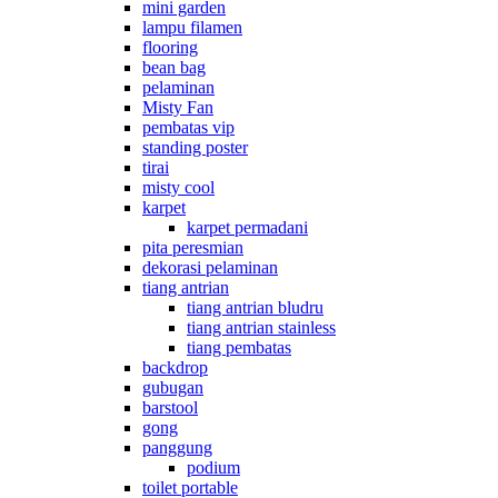
mini garden
lampu filamen
flooring
bean bag
pelaminan
Misty Fan
pembatas vip
standing poster
tirai
misty cool
karpet
karpet permadani
pita peresmian
dekorasi pelaminan
tiang antrian
tiang antrian bludru
tiang antrian stainless
tiang pembatas
backdrop
gubugan
barstool
gong
panggung
podium
toilet portable