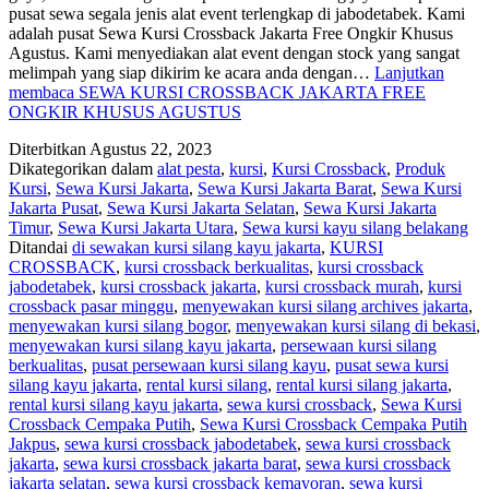
pusat sewa segala jenis alat event terlengkap di jabodetabek. Kami
adalah pusat Sewa Kursi Crossback Jakarta Free Ongkir Khusus
Agustus. Kami menyediakan alat event dengan stock yang sangat
melimpah yang siap dikirim ke acara anda dengan…
Lanjutkan
membaca
SEWA KURSI CROSSBACK JAKARTA FREE
ONGKIR KHUSUS AGUSTUS
Diterbitkan
Agustus 22, 2023
Dikategorikan dalam
alat pesta
,
kursi
,
Kursi Crossback
,
Produk
Kursi
,
Sewa Kursi Jakarta
,
Sewa Kursi Jakarta Barat
,
Sewa Kursi
Jakarta Pusat
,
Sewa Kursi Jakarta Selatan
,
Sewa Kursi Jakarta
Timur
,
Sewa Kursi Jakarta Utara
,
Sewa kursi kayu silang belakang
Ditandai
di sewakan kursi silang kayu jakarta
,
KURSI
CROSSBACK
,
kursi crossback berkualitas
,
kursi crossback
jabodetabek
,
kursi crossback jakarta
,
kursi crossback murah
,
kursi
crossback pasar minggu
,
menyewakan kursi silang archives jakarta
,
menyewakan kursi silang bogor
,
menyewakan kursi silang di bekasi
,
menyewakan kursi silang kayu jakarta
,
persewaan kursi silang
berkualitas
,
pusat persewaan kursi silang kayu
,
pusat sewa kursi
silang kayu jakarta
,
rental kursi silang
,
rental kursi silang jakarta
,
rental kursi silang kayu jakarta
,
sewa kursi crossback
,
Sewa Kursi
Crossback Cempaka Putih
,
Sewa Kursi Crossback Cempaka Putih
Jakpus
,
sewa kursi crossback jabodetabek
,
sewa kursi crossback
jakarta
,
sewa kursi crossback jakarta barat
,
sewa kursi crossback
jakarta selatan
,
sewa kursi crossback kemayoran
,
sewa kursi