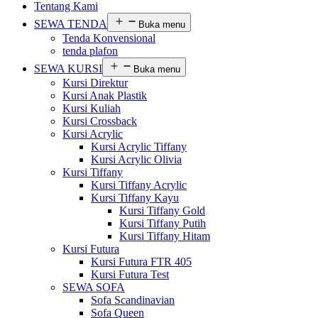
Tentang Kami
SEWA TENDA
Buka menu
Tenda Konvensional
tenda plafon
SEWA KURSI
Buka menu
Kursi Direktur
Kursi Anak Plastik
Kursi Kuliah
Kursi Crossback
Kursi Acrylic
Kursi Acrylic Tiffany
Kursi Acrylic Olivia
Kursi Tiffany
Kursi Tiffany Acrylic
Kursi Tiffany Kayu
Kursi Tiffany Gold
Kursi Tiffany Putih
Kursi Tiffany Hitam
Kursi Futura
Kursi Futura FTR 405
Kursi Futura Test
SEWA SOFA
Sofa Scandinavian
Sofa Queen