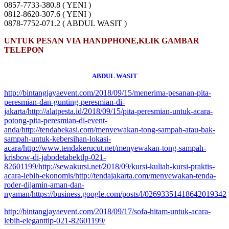
0857-7733-380.8 ( YENI )
0812-8620-307.6 ( YENI )
0878-7752-071.2 ( ABDUL WASIT )
UNTUK PESAN VIA HANDPHONE,KLIK GAMBAR
TELEPON
ABDUL WASIT
http://bintangjayaevent.com/2018/09/15/menerima-pesanan-pita-
peresmian-dan-gunting-peresmian-di-
jakarta/http://alatpesta.id/2018/09/15/pita-peresmian-untuk-acara-
potong-pita-peresmian-di-event-
anda/http://tendabekasi.com/menyewakan-tong-sampah-atau-bak-
sampah-untuk-kebersihan-lokasi-
acara/http://www.tendakerucut.net/menyewakan-tong-sampah-
krisbow-di-jabodetabektlp-021-
82601199/http://sewakursi.net/2018/09/kursi-kuliah-kursi-praktis-
acara-lebih-ekonomis/http://tendajakarta.com/menyewakan-tenda-
roder-dijamin-aman-dan-
nyaman/https://business.google.com/posts/l/02693351418642019342
http://bintangjayaevent.com/2018/09/17/sofa-hitam-untuk-acara-
lebih-eleganttlp-021-82601199/