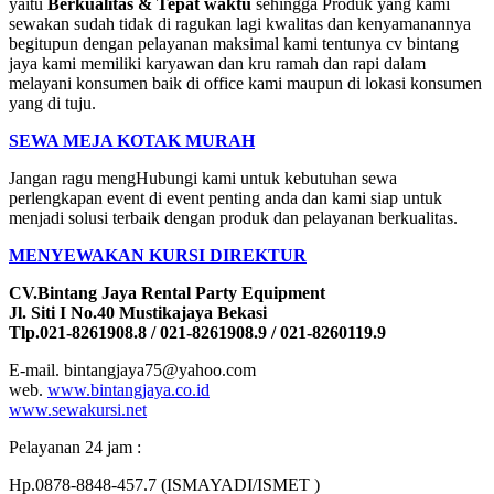
yaitu
Berkualitas & Tepat waktu
sehingga Produk yang kami
sewakan sudah tidak di ragukan lagi kwalitas dan kenyamanannya
begitupun dengan pelayanan maksimal kami tentunya cv bintang
jaya kami memiliki karyawan dan kru ramah dan rapi dalam
melayani konsumen baik di office kami maupun di lokasi konsumen
yang di tuju.
SEWA MEJA KOTAK MURAH
Jangan ragu mengHubungi kami untuk kebutuhan sewa
perlengkapan event di event penting anda dan kami siap untuk
menjadi solusi terbaik dengan produk dan pelayanan berkualitas.
MENYEWAKAN KURSI DIREKTUR
CV.Bintang Jaya Rental Party Equipment
Jl. Siti I No.40 Mustikajaya Bekasi
Tlp.021-8261908.8 / 021-8261908.9 / 021-8260119.9
E-mail. bintangjaya75@yahoo.com
web.
www.bintangjaya.co.id
www.sewakursi.net
Pelayanan 24 jam :
Hp.0878-8848-457.7 (ISMAYADI/ISMET )