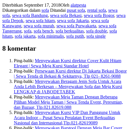
Diterbitkan
September 17, 2018
Oleh
alatpesta
Dikategorikan dalam
sofa
Ditandai
pusat sofa
,
rental sofa
,
sewa
sofa
,
sewa sofa Bandung
,
sewa sofa Bekasi
,
sewa sofa Bogor
,
sewa
sofa Depok
,
sewa sofa hitam
,
sewa sofa Jakarta
,
sewa sofa
Karawang
,
sewa sofa murah
,
sewa sofa Purwakarta
,
sewa sofa
Tangerang
,
sofa
,
sofa bench
,
sofa berkualitas
,
sofa double
,
sofa
hitam
,
sofa jakarta
,
sofa minimalis
,
sofa putih
,
sofa single
8 komentar
Ping-balik:
Menyewakan Kursi direktur Cover Kulit Hitam
Elegant | Sewa Meja Kursi Standar Hotel
Ping-balik:
Persewaan Kursi direktur Di Jakarta Bekasi Bogor
| Sewa Tenda di Bekasi & Sekitarnya, Tlp 021- 8261-9088
Ping-balik:
Menyewakan Beragam Jenis Sofa Untuk Acara
Anda Lebih Berkesan – Menyewakan Sofa dan Meja Kursi
LENGKAP di JABODETABEK
Ping-balik:
Menyewakan Meja Taman Dengan Beberapa
Pilihan Model Meja Taman | Sewa Tenda Event, Peresmian,
dan Bazaar, Tlp.021.82619.088
Ping-balik:
Menyewakan Kursi VIP Dan Panggung Untuk
Acara Indoor – Pusat Sewa Peralatan Event Berkualitas
Nasional dan Internasional,Tlp.021-82619089
Ping-balik:
Menyewakan Barstool Dengan Meja Bar Cover