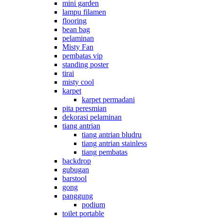
mini garden
lampu filamen
flooring
bean bag
pelaminan
Misty Fan
pembatas vip
standing poster
tirai
misty cool
karpet
karpet permadani
pita peresmian
dekorasi pelaminan
tiang antrian
tiang antrian bludru
tiang antrian stainless
tiang pembatas
backdrop
gubugan
barstool
gong
panggung
podium
toilet portable