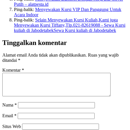
Putih – alatpesta.id
Ping-balik:
Menyewakan Kursi VIP Dan Panggung Untuk
Acara Indoor
Ping-balik:
Selain Menyewakan Kursi Kuliah,Kami juga
Menyewakan Kursi Tiffany,Tlp.021-82619088 - Sewa Kursi
kuliah di JabodetabekSewa Kursi kuliah di Jabodetabek
Tinggalkan komentar
Alamat email Anda tidak akan dipublikasikan.
Ruas yang wajib
ditandai
*
Komentar
*
Nama
*
Email
*
Situs Web