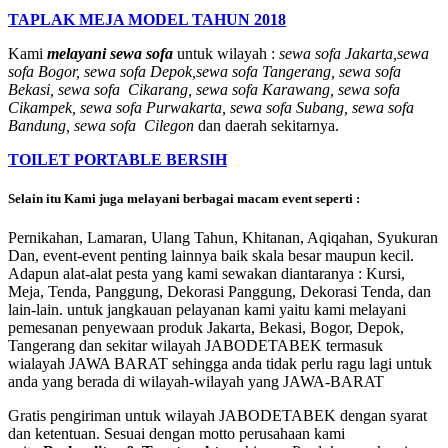
TAPLAK MEJA MODEL TAHUN 2018
Kami
melayani sewa sofa
untuk wilayah :
sewa sofa Jakarta,sewa
sofa Bogor, sewa sofa Depok,sewa sofa Tangerang, sewa sofa
Bekasi, sewa sofa Cikarang, sewa sofa Karawang, sewa sofa
Cikampek, sewa sofa Purwakarta, sewa sofa Subang, sewa sofa
Bandung, sewa sofa Cilegon
dan daerah sekitarnya.
TOILET PORTABLE BERSIH
Selain itu Kami juga melayani berbagai macam event seperti :
Pernikahan, Lamaran, Ulang Tahun, Khitanan, Aqiqahan, Syukuran
Dan, event-event penting lainnya baik skala besar maupun kecil.
Adapun alat-alat pesta yang kami sewakan diantaranya : Kursi,
Meja, Tenda, Panggung, Dekorasi Panggung, Dekorasi Tenda, dan
lain-lain. untuk jangkauan pelayanan kami yaitu kami melayani
pemesanan penyewaan produk Jakarta, Bekasi, Bogor, Depok,
Tangerang dan sekitar wilayah JABODETABEK termasuk
wialayah JAWA BARAT sehingga anda tidak perlu ragu lagi untuk
anda yang berada di wilayah-wilayah yang JAWA-BARAT
Gratis pengiriman untuk wilayah JABODETABEK dengan syarat
dan ketentuan. Sesuai dengan motto perusahaan kami