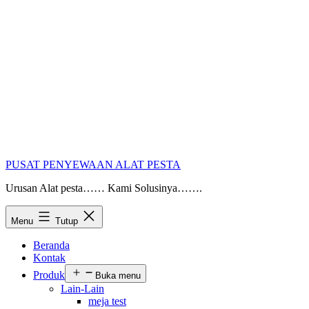
PUSAT PENYEWAAN ALAT PESTA
Urusan Alat pesta…… Kami Solusinya…….
Menu
Tutup
Beranda
Kontak
Produk
Buka menu
Lain-Lain
meja test