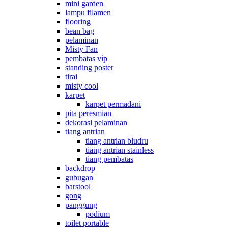
mini garden
lampu filamen
flooring
bean bag
pelaminan
Misty Fan
pembatas vip
standing poster
tirai
misty cool
karpet
karpet permadani
pita peresmian
dekorasi pelaminan
tiang antrian
tiang antrian bludru
tiang antrian stainless
tiang pembatas
backdrop
gubugan
barstool
gong
panggung
podium
toilet portable