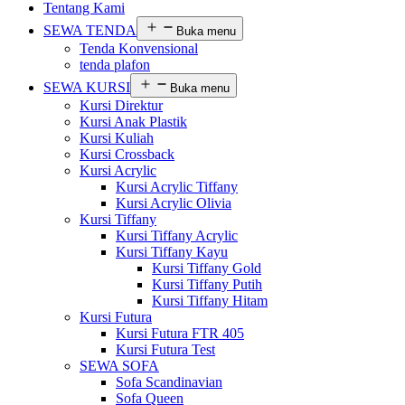
Tentang Kami
SEWA TENDA
Buka menu
Tenda Konvensional
tenda plafon
SEWA KURSI
Buka menu
Kursi Direktur
Kursi Anak Plastik
Kursi Kuliah
Kursi Crossback
Kursi Acrylic
Kursi Acrylic Tiffany
Kursi Acrylic Olivia
Kursi Tiffany
Kursi Tiffany Acrylic
Kursi Tiffany Kayu
Kursi Tiffany Gold
Kursi Tiffany Putih
Kursi Tiffany Hitam
Kursi Futura
Kursi Futura FTR 405
Kursi Futura Test
SEWA SOFA
Sofa Scandinavian
Sofa Queen