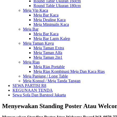
Round Table Ukuran 160cm
Round Table Ukuran 180cm
Meja Vip Kaca
Meja Bar Kaca
Meja Dealing Kaca
Meja Minimalis Kaca
Meja Bar
Meja Bar Kaca
Meja Bar Lapis Kalep
Meja Taman Kayu
Meja Taman Extra
Meja Taman Alfa
Meja Taman 2in1
Meja Rias
Meja Rias Portable
Meja Rias Kombinasi Meja Dan Kaca Rias
Meja Panjang / Long Table
Meja Konsul / Meja Tanda Tangan
SEWA PARTISI R8
KEGUNAAN TENDA
Sewa Sofa Dan Barstool Jakarta
Menyewakan Standing Poster Atau Welco