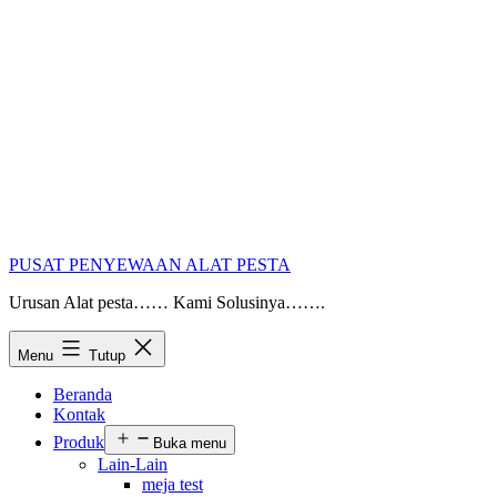
PUSAT PENYEWAAN ALAT PESTA
Urusan Alat pesta…… Kami Solusinya…….
Menu
Tutup
Beranda
Kontak
Produk
Buka menu
Lain-Lain
meja test