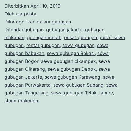
Diterbitkan
April 10, 2019
Oleh
alatpesta
Dikategorikan dalam
gubugan
Ditandai
gubugan
,
gubugan jakarta
,
gubugan
makanan
,
gubugan murah
,
pusat gubugan
,
pusat sewa
gubugan
,
rental gubugan
,
sewa gubugan
,
sewa
gubugan babakan
,
sewa gubugan Bekasi
,
sewa
gubugan Bogor
,
sewa gubugan cikampek
,
sewa
gubugan Cikarang
,
sewa gubugan Depok
,
sewa
gubugan Jakarta
,
sewa gubugan Karawang
,
sewa
gubugan Purwakarta
,
sewa gubugan Subang
,
sewa
gubugan Tangerang
,
sewa gubugan Teluk Jambe
,
stand makanan