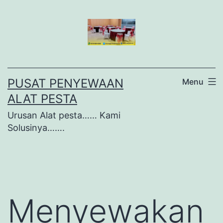
Lewati
ke
konten
PUSAT PENYEWAAN
Menu
ALAT PESTA
Urusan Alat pesta…… Kami
Solusinya…….
Menyewakan