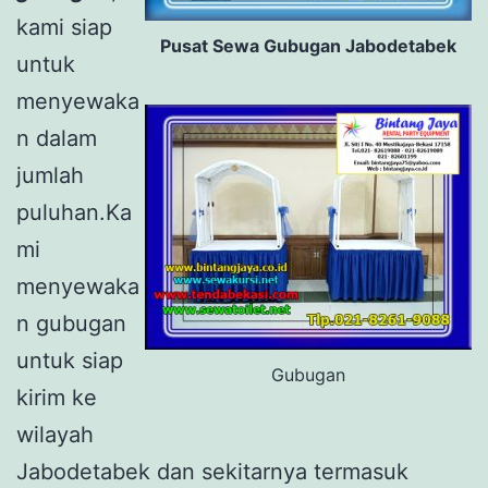
kami siap
Pusat Sewa Gubugan Jabodetabek
untuk
menyewaka
n dalam
jumlah
puluhan.Ka
mi
menyewaka
n gubugan
untuk siap
Gubugan
kirim ke
wilayah
Jabodetabek dan sekitarnya termasuk