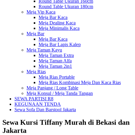
Round Table Ukuran 160cm
Round Table Ukuran 180cm
Meja Vip Kaca
Meja Bar Kaca
Meja Dealing Kaca
Meja Minimalis Kaca
Meja Bar
Meja Bar Kaca
Meja Bar Lapis Kalep
Meja Taman Kayu
Meja Taman Extra
Meja Taman Alfa
Meja Taman 2in1
Meja Rias
Meja Rias Portable
Meja Rias Kombinasi Meja Dan Kaca Rias
Meja Panjang / Long Table
Meja Konsul / Meja Tanda Tangan
SEWA PARTISI R8
KEGUNAAN TENDA
Sewa Sofa Dan Barstool Jakarta
Sewa Kursi Tiffany Murah di Bekasi dan
Jakarta