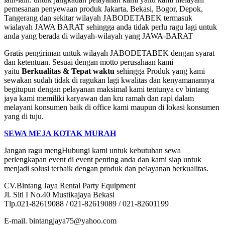
pemesanan penyewaan produk Jakarta, Bekasi, Bogor, Depok,
Tangerang dan sekitar wilayah JABODETABEK termasuk
wialayah JAWA BARAT sehingga anda tidak perlu ragu lagi untuk
anda yang berada di wilayah-wilayah yang JAWA-BARAT
Gratis pengiriman untuk wilayah JABODETABEK dengan syarat
dan ketentuan. Sesuai dengan motto perusahaan kami
yaitu
Berkualitas & Tepat waktu
sehingga Produk yang kami
sewakan sudah tidak di ragukan lagi kwalitas dan kenyamanannya
begitupun dengan pelayanan maksimal kami tentunya cv bintang
jaya kami memiliki karyawan dan kru ramah dan rapi dalam
melayani konsumen baik di office kami maupun di lokasi konsumen
yang di tuju.
SEWA MEJA KOTAK MURAH
Jangan ragu mengHubungi kami untuk kebutuhan sewa
perlengkapan event di event penting anda dan kami siap untuk
menjadi solusi terbaik dengan produk dan pelayanan berkualitas.
CV.Bintang Jaya Rental Party Equipment
Jl. Siti I No.40 Mustikajaya Bekasi
Tlp.021-82619088 / 021-82619089 / 021-82601199
E-mail. bintangjaya75@yahoo.com