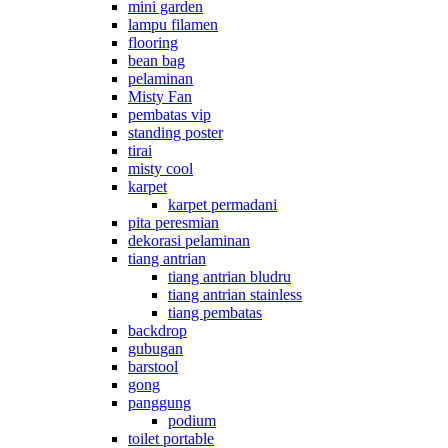
mini garden
lampu filamen
flooring
bean bag
pelaminan
Misty Fan
pembatas vip
standing poster
tirai
misty cool
karpet
karpet permadani
pita peresmian
dekorasi pelaminan
tiang antrian
tiang antrian bludru
tiang antrian stainless
tiang pembatas
backdrop
gubugan
barstool
gong
panggung
podium
toilet portable