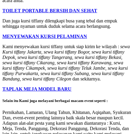
acara anda.
TOILET PORTABLE BERSIH DAN SEHAT
Dan juga kursi tiffany dilengkapi busa yang tebal dan empuk
sehingga nyaman untuk duduk selama acara berlangsung.
MENYEWAKAN KURSI PELAMINAN
Kami menyewakan kursi tiffany untuk siap kirim ke wilayah :
sewa
Kursi tiffany Jakarta, sewa kursi tiffany Bogor, sewa kursi tiffany
Depok, sewa kursi tiffany Tangerang, sewa kursi tiffany Bekasi,
sewa kursi tiffany Cikarang, sewa kursi tiffany Karawang, sewa
kursi tiffany Cikampek, sewa kursi tiffany Teluk Jambe, sewa kursi
tiffany Purwakarta, sewa kursi tiffany Subang, sewa kursi tiffany
Bandung, sewa kursi tiffany Cilegon
dan sekitarnya.
TAPLAK MEJA MODEL BARU
Selain itu Kami juga melayani berbagai macam event seperti :
Pernikahan, Lamaran, Ulang Tahun, Khitanan, Aqiqahan, Syukuran
Dan, event-event penting lainnya baik skala besar maupun kecil.
Adapun alat-alat pesta yang kami sewakan diantaranya : Kursi,
Meja, Tenda, Panggung, Dekorasi Panggung, Dekorasi Tenda, dan
lain-lain. untuk jangkauan pelayanan kami yaitu kami melayani