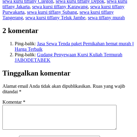
sewa kursi tiffany Cilegon
,
sewa kursi tiffany Depok
,
sewa kursi
tiffany Jakarta
,
sewa kursi tiffany Karawang
,
sewa kursi tiffany
Purwakarta
,
sewa kursi tiffany Subang
,
sewa kursi tiffany
Tangerang
,
sewa kursi tiffany Teluk Jambe
,
sewa tiffany murah
2 komentar
Ping-balik:
Jasa Sewa Tenda paket Pernikahan hemat murah ||
Harga Terbaik
Ping-balik:
Gudang Penyewaan Kursi Kuliah Termurah
JABODETABEK
Tinggalkan komentar
Alamat email Anda tidak akan dipublikasikan.
Ruas yang wajib
ditandai
*
Komentar
*