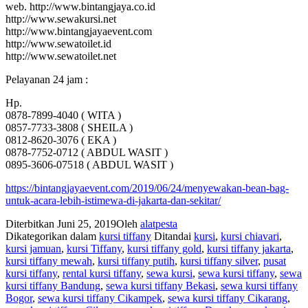
web. http://www.bintangjaya.co.id
http://www.sewakursi.net
http://www.bintangjayaevent.com
http://www.sewatoilet.id
http://www.sewatoilet.net
Pelayanan 24 jam :
Hp.
0878-7899-4040 ( WITA )
0857-7733-3808 ( SHEILA )
0812-8620-3076 ( EKA )
0878-7752-0712 ( ABDUL WASIT )
0895-3606-07518 ( ABDUL WASIT )
https://bintangjayaevent.com/2019/06/24/menyewakan-bean-bag-
untuk-acara-lebih-istimewa-di-jakarta-dan-sekitar/
Diterbitkan
Juni 25, 2019
Oleh
alatpesta
Dikategorikan dalam
kursi tiffany
Ditandai
kursi
,
kursi chiavari
,
kursi jamuan
,
kursi Tiffany
,
kursi tiffany gold
,
kursi tiffany jakarta
,
kursi tiffany mewah
,
kursi tiffany putih
,
kursi tiffany silver
,
pusat
kursi tiffany
,
rental kursi tiffany
,
sewa kursi
,
sewa kursi tiffany
,
sewa
kursi tiffany Bandung
,
sewa kursi tiffany Bekasi
,
sewa kursi tiffany
Bogor
,
sewa kursi tiffany Cikampek
,
sewa kursi tiffany Cikarang
,