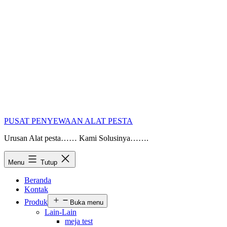
PUSAT PENYEWAAN ALAT PESTA
Urusan Alat pesta…… Kami Solusinya…….
Menu
Tutup
Beranda
Kontak
Produk
Buka menu
Lain-Lain
meja test