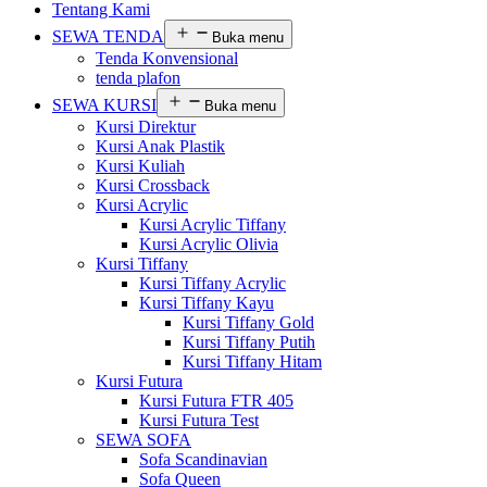
Tentang Kami
SEWA TENDA
Buka menu
Tenda Konvensional
tenda plafon
SEWA KURSI
Buka menu
Kursi Direktur
Kursi Anak Plastik
Kursi Kuliah
Kursi Crossback
Kursi Acrylic
Kursi Acrylic Tiffany
Kursi Acrylic Olivia
Kursi Tiffany
Kursi Tiffany Acrylic
Kursi Tiffany Kayu
Kursi Tiffany Gold
Kursi Tiffany Putih
Kursi Tiffany Hitam
Kursi Futura
Kursi Futura FTR 405
Kursi Futura Test
SEWA SOFA
Sofa Scandinavian
Sofa Queen