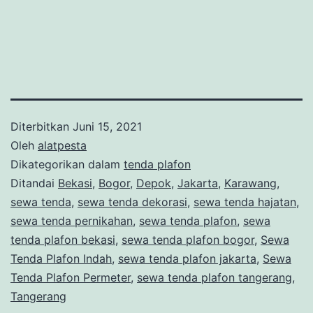
Diterbitkan
Juni 15, 2021
Oleh
alatpesta
Dikategorikan dalam
tenda plafon
Ditandai
Bekasi
,
Bogor
,
Depok
,
Jakarta
,
Karawang
,
sewa tenda
,
sewa tenda dekorasi
,
sewa tenda hajatan
,
sewa tenda pernikahan
,
sewa tenda plafon
,
sewa
tenda plafon bekasi
,
sewa tenda plafon bogor
,
Sewa
Tenda Plafon Indah
,
sewa tenda plafon jakarta
,
Sewa
Tenda Plafon Permeter
,
sewa tenda plafon tangerang
,
Tangerang