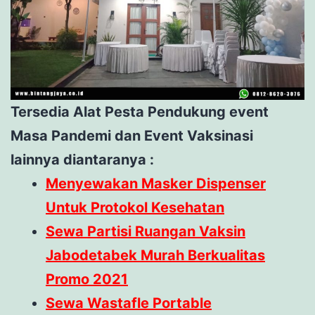
Tersedia Alat Pesta Pendukung event
Masa Pandemi dan Event Vaksinasi
lainnya diantaranya :
Menyewakan Masker Dispenser
Untuk Protokol Kesehatan
Sewa Partisi Ruangan Vaksin
Jabodetabek Murah Berkualitas
Promo 2021
Sewa Wastafle Portable