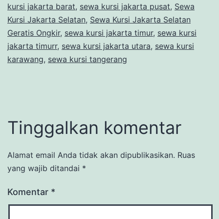
kursi jakarta barat
,
sewa kursi jakarta pusat
,
Sewa
Kursi Jakarta Selatan
,
Sewa Kursi Jakarta Selatan
Geratis Ongkir
,
sewa kursi jakarta timur
,
sewa kursi
jakarta timurr
,
sewa kursi jakarta utara
,
sewa kursi
karawang
,
sewa kursi tangerang
Tinggalkan komentar
Alamat email Anda tidak akan dipublikasikan.
Ruas
yang wajib ditandai
*
Komentar
*