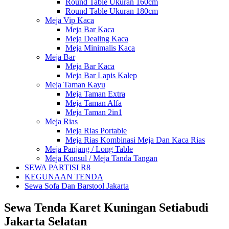
Round Table Ukuran 160cm
Round Table Ukuran 180cm
Meja Vip Kaca
Meja Bar Kaca
Meja Dealing Kaca
Meja Minimalis Kaca
Meja Bar
Meja Bar Kaca
Meja Bar Lapis Kalep
Meja Taman Kayu
Meja Taman Extra
Meja Taman Alfa
Meja Taman 2in1
Meja Rias
Meja Rias Portable
Meja Rias Kombinasi Meja Dan Kaca Rias
Meja Panjang / Long Table
Meja Konsul / Meja Tanda Tangan
SEWA PARTISI R8
KEGUNAAN TENDA
Sewa Sofa Dan Barstool Jakarta
Sewa Tenda Karet Kuningan Setiabudi
Jakarta Selatan