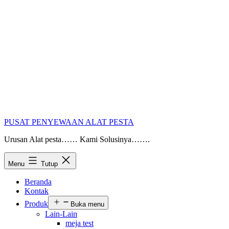
PUSAT PENYEWAAN ALAT PESTA
Urusan Alat pesta…… Kami Solusinya…….
Menu
Tutup
Beranda
Kontak
Produk
Buka menu
Lain-Lain
meja test