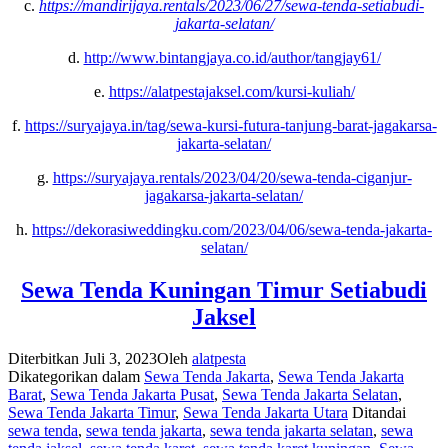
c.
https://mandirijaya.rentals/2023/06/27/sewa-tenda-setiabudi-
jakarta-selatan/
d.
http://www.bintangjaya.co.id/author/tangjay61/
e.
https://alatpestajaksel.com/kursi-kuliah/
f.
https://suryajaya.in/tag/sewa-kursi-futura-tanjung-barat-jagakarsa-
jakarta-selatan/
g.
https://suryajaya.rentals/2023/04/20/sewa-tenda-ciganjur-
jagakarsa-jakarta-selatan/
h.
https://dekorasiweddingku.com/2023/04/06/sewa-tenda-jakarta-
selatan/
Sewa Tenda Kuningan Timur Setiabudi
Jaksel
Diterbitkan
Juli 3, 2023
Oleh
alatpesta
Dikategorikan dalam
Sewa Tenda Jakarta
,
Sewa Tenda Jakarta
Barat
,
Sewa Tenda Jakarta Pusat
,
Sewa Tenda Jakarta Selatan
,
Sewa Tenda Jakarta Timur
,
Sewa Tenda Jakarta Utara
Ditandai
sewa tenda
,
sewa tenda jakarta
,
sewa tenda jakarta selatan
,
sewa