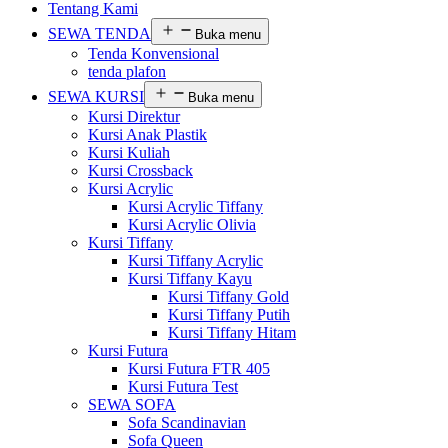
Tentang Kami
SEWA TENDA
Buka menu
Tenda Konvensional
tenda plafon
SEWA KURSI
Buka menu
Kursi Direktur
Kursi Anak Plastik
Kursi Kuliah
Kursi Crossback
Kursi Acrylic
Kursi Acrylic Tiffany
Kursi Acrylic Olivia
Kursi Tiffany
Kursi Tiffany Acrylic
Kursi Tiffany Kayu
Kursi Tiffany Gold
Kursi Tiffany Putih
Kursi Tiffany Hitam
Kursi Futura
Kursi Futura FTR 405
Kursi Futura Test
SEWA SOFA
Sofa Scandinavian
Sofa Queen