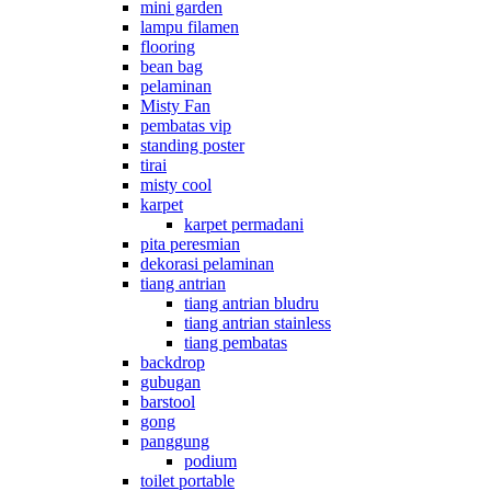
mini garden
lampu filamen
flooring
bean bag
pelaminan
Misty Fan
pembatas vip
standing poster
tirai
misty cool
karpet
karpet permadani
pita peresmian
dekorasi pelaminan
tiang antrian
tiang antrian bludru
tiang antrian stainless
tiang pembatas
backdrop
gubugan
barstool
gong
panggung
podium
toilet portable