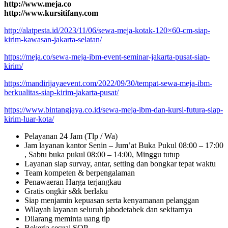
http://www.meja.co
http://www.kursitifany.com
http://alatpesta.id/2023/11/06/sewa-meja-kotak-120×60-cm-siap-
kirim-kawasan-jakarta-selatan/
https://meja.co/sewa-meja-ibm-event-seminar-jakarta-pusat-siap-
kirim/
https://mandirijayaevent.com/2022/09/30/tempat-sewa-meja-ibm-
berkualitas-siap-kirim-jakarta-pusat/
https://www.bintangjaya.co.id/sewa-meja-ibm-dan-kursi-futura-siap-
kirim-luar-kota/
Pelayanan 24 Jam (Tlp / Wa)
Jam layanan kantor Senin – Jum’at Buka Pukul 08:00 – 17:00
, Sabtu buka pukul 08:00 – 14:00, Minggu tutup
Layanan siap survay, antar, setting dan bongkar tepat waktu
Team kompeten & berpengalaman
Penawaeran Harga terjangkau
Gratis ongkir s&k berlaku
Siap menjamin kepuasan serta kenyamanan pelanggan
Wilayah layanan seluruh jabodetabek dan sekitarnya
Dilarang meminta uang tip
Bekerja sesuai SOP