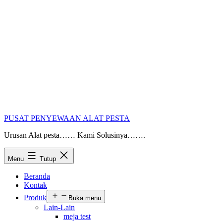
PUSAT PENYEWAAN ALAT PESTA
Urusan Alat pesta…… Kami Solusinya…….
Menu
Tutup
Beranda
Kontak
Produk
Buka menu
Lain-Lain
meja test