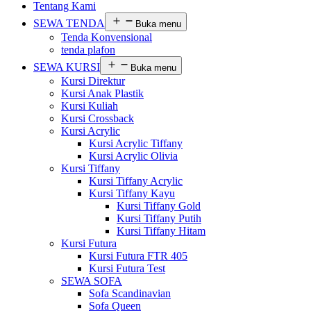
Tentang Kami
SEWA TENDA
Buka menu
Tenda Konvensional
tenda plafon
SEWA KURSI
Buka menu
Kursi Direktur
Kursi Anak Plastik
Kursi Kuliah
Kursi Crossback
Kursi Acrylic
Kursi Acrylic Tiffany
Kursi Acrylic Olivia
Kursi Tiffany
Kursi Tiffany Acrylic
Kursi Tiffany Kayu
Kursi Tiffany Gold
Kursi Tiffany Putih
Kursi Tiffany Hitam
Kursi Futura
Kursi Futura FTR 405
Kursi Futura Test
SEWA SOFA
Sofa Scandinavian
Sofa Queen