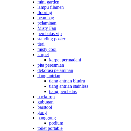
mini garden
lampu filamen
flooring
bean bag
pelaminan
Misty Fan
pembatas vip
standing poster
tirai
misty cool
karpet
karpet permadani
pita peresmian
dekorasi pelaminan
tiang antrian
tiang antrian bludru
tiang antrian stainless
tiang pembatas
backdrop
gubugan
barstool
gong
panggung
podium
toilet portable