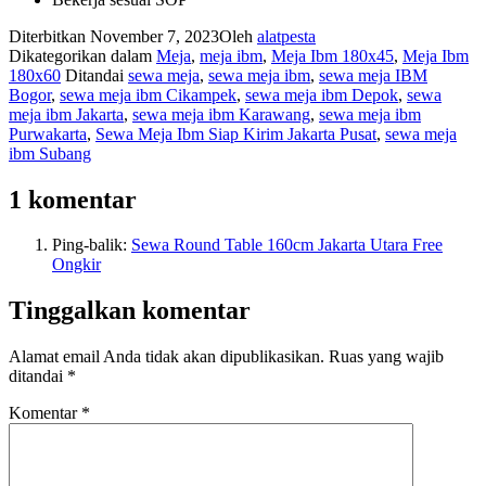
Diterbitkan
November 7, 2023
Oleh
alatpesta
Dikategorikan dalam
Meja
,
meja ibm
,
Meja Ibm 180x45
,
Meja Ibm
180x60
Ditandai
sewa meja
,
sewa meja ibm
,
sewa meja IBM
Bogor
,
sewa meja ibm Cikampek
,
sewa meja ibm Depok
,
sewa
meja ibm Jakarta
,
sewa meja ibm Karawang
,
sewa meja ibm
Purwakarta
,
Sewa Meja Ibm Siap Kirim Jakarta Pusat
,
sewa meja
ibm Subang
1 komentar
Ping-balik:
Sewa Round Table 160cm Jakarta Utara Free
Ongkir
Tinggalkan komentar
Alamat email Anda tidak akan dipublikasikan.
Ruas yang wajib
ditandai
*
Komentar
*