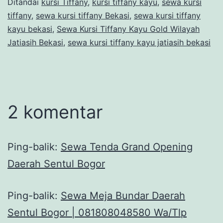
Ditandai
kursi Tiffany
,
kursi tiffany kayu
,
sewa kursi
tiffany
,
sewa kursi tiffany Bekasi
,
sewa kursi tiffany
kayu bekasi
,
Sewa Kursi Tiffany Kayu Gold Wilayah
Jatiasih Bekasi
,
sewa kursi tiffany kayu jatiasih bekasi
2 komentar
Ping-balik:
Sewa Tenda Grand Opening
Daerah Sentul Bogor
Ping-balik:
Sewa Meja Bundar Daerah
Sentul Bogor | 081808048580 Wa/Tlp