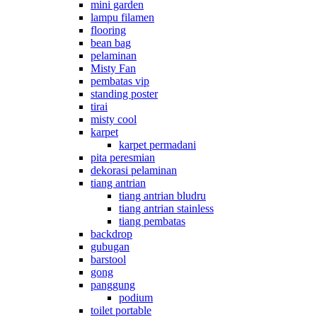
mini garden
lampu filamen
flooring
bean bag
pelaminan
Misty Fan
pembatas vip
standing poster
tirai
misty cool
karpet
karpet permadani
pita peresmian
dekorasi pelaminan
tiang antrian
tiang antrian bludru
tiang antrian stainless
tiang pembatas
backdrop
gubugan
barstool
gong
panggung
podium
toilet portable