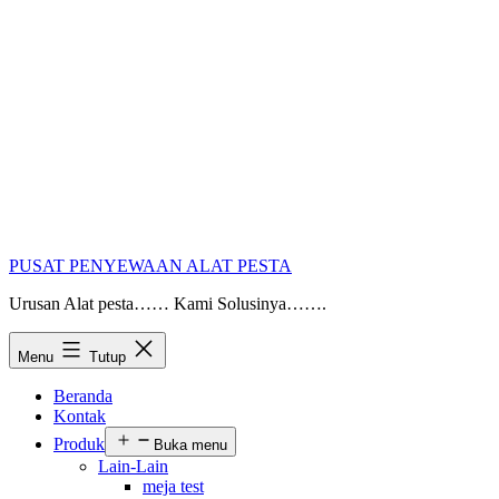
PUSAT PENYEWAAN ALAT PESTA
Urusan Alat pesta…… Kami Solusinya…….
Menu
Tutup
Beranda
Kontak
Produk
Buka menu
Lain-Lain
meja test