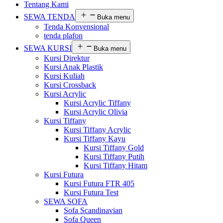
Tentang Kami
SEWA TENDA
Buka menu
Tenda Konvensional
tenda plafon
SEWA KURSI
Buka menu
Kursi Direktur
Kursi Anak Plastik
Kursi Kuliah
Kursi Crossback
Kursi Acrylic
Kursi Acrylic Tiffany
Kursi Acrylic Olivia
Kursi Tiffany
Kursi Tiffany Acrylic
Kursi Tiffany Kayu
Kursi Tiffany Gold
Kursi Tiffany Putih
Kursi Tiffany Hitam
Kursi Futura
Kursi Futura FTR 405
Kursi Futura Test
SEWA SOFA
Sofa Scandinavian
Sofa Queen