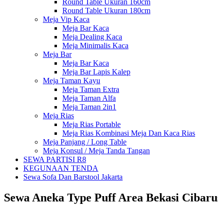
Round Table Ukuran 160cm
Round Table Ukuran 180cm
Meja Vip Kaca
Meja Bar Kaca
Meja Dealing Kaca
Meja Minimalis Kaca
Meja Bar
Meja Bar Kaca
Meja Bar Lapis Kalep
Meja Taman Kayu
Meja Taman Extra
Meja Taman Alfa
Meja Taman 2in1
Meja Rias
Meja Rias Portable
Meja Rias Kombinasi Meja Dan Kaca Rias
Meja Panjang / Long Table
Meja Konsul / Meja Tanda Tangan
SEWA PARTISI R8
KEGUNAAN TENDA
Sewa Sofa Dan Barstool Jakarta
Sewa Aneka Type Puff Area Bekasi Cibaru