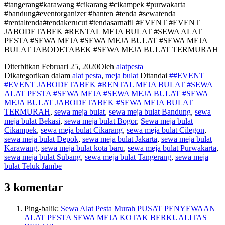
#tangerang#karawang #cikarang #cikampek #purwakarta
#bandung#eventorganizer #banten #tenda #sewatenda
#rentaltenda#tendakerucut #tendasarnafil #EVENT #EVENT
JABODETABEK #RENTAL MEJA BULAT #SEWA ALAT
PESTA #SEWA MEJA #SEWA MEJA BULAT #SEWA MEJA
BULAT JABODETABEK #SEWA MEJA BULAT TERMURAH
Diterbitkan
Februari 25, 2020
Oleh
alatpesta
Dikategorikan dalam
alat pesta
,
meja bulat
Ditandai
##EVENT
#EVENT JABODETABEK #RENTAL MEJA BULAT #SEWA
ALAT PESTA #SEWA MEJA #SEWA MEJA BULAT #SEWA
MEJA BULAT JABODETABEK #SEWA MEJA BULAT
TERMURAH
,
sewa meja bulat
,
sewa meja bulat Bandung
,
sewa
meja bulat Bekasi
,
sewa meja bulat Bogor
,
Sewa meja bulat
Cikampek
,
sewa meja bulat Cikarang
,
sewa meja bulat Cilegon
,
sewa meja bulat Depok
,
sewa meja bulat Jakarta
,
sewa meja bulat
Karawang
,
sewa meja bulat kota baru
,
sewa meja bulat Purwakarta
,
sewa meja bulat Subang
,
sewa meja bulat Tangerang
,
sewa meja
bulat Teluk Jambe
3 komentar
Ping-balik:
Sewa Alat Pesta Murah PUSAT PENYEWAAN
ALAT PESTA SEWA MEJA KOTAK BERKUALITAS