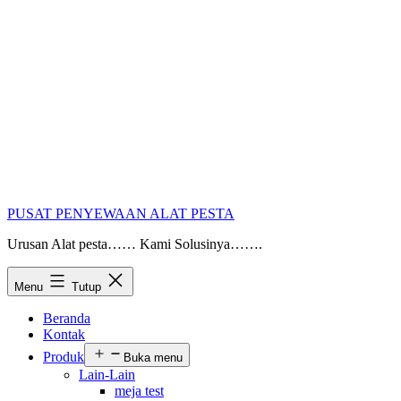
PUSAT PENYEWAAN ALAT PESTA
Urusan Alat pesta…… Kami Solusinya…….
Menu
Tutup
Beranda
Kontak
Produk
Buka menu
Lain-Lain
meja test