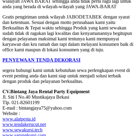
wialayah JAWA BARAT sehingga anda tidak perlu ragu lagi untuk
anda yang berada di wilayah-wilayah yang JAWA-BARAT
Gratis pengiriman untuk wilayah JABODETABEK dengan syarat
dan ketentuan. Sesuai dengan motto perusahaan kami yaitu
Berkualitas & Tepat waktu sehingga Produk yang kami sewakan
sudah tidak di ragukan lagi kwalitas dan kenyamanannya begitupun
dengan pelayanan maksimal kami tentunya kami mempunyai
karyawan dan kru ramah dan rapi dalam melayani konsumen baik di
office kami maupun di lokasi konsumen yang di tuju.
PENYEWAAN TENDA DEKORASI
segera hubungi kami untuk kebutuhan sewa perlengkapan event di
event penting anda dan kami siap untuk menjadi solusi terbaik
dengan produk dan pelayanan berkualitas.
CV.Bintang Jaya Rental Party Equipment
Jl. Siti I No.40 Mustikajaya Bekasi
Tlp. 021-82601199
E-mail : bintangjaya75@yahoo.com
Website :
www.alatpesta.id
www.tendakerucut.net
www.sewakursi.tech
www.sarungkursi.com