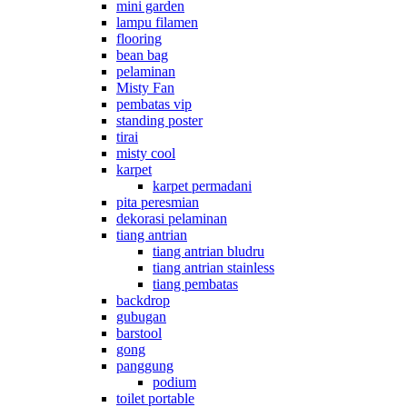
mini garden
lampu filamen
flooring
bean bag
pelaminan
Misty Fan
pembatas vip
standing poster
tirai
misty cool
karpet
karpet permadani
pita peresmian
dekorasi pelaminan
tiang antrian
tiang antrian bludru
tiang antrian stainless
tiang pembatas
backdrop
gubugan
barstool
gong
panggung
podium
toilet portable