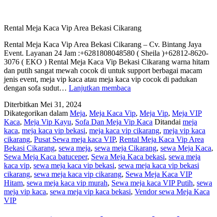
Rental Meja Kaca Vip Area Bekasi Cikarang
Rental Meja Kaca Vip Area Bekasi Cikarang – Cv. Bintang Jaya
Event. Layanan 24 Jam :+6281808048580 ( Sheila )+62812-8620-
3076 ( EKO ) Rental Meja Kaca Vip Bekasi Cikarang warna hitam
dan putih sangat mewah cocok di untuk support berbagai macam
jenis event, meja vip kaca atau meja kaca vip cocok di padukan
Rental
dengan sofa sudut…
Lanjutkan membaca
Meja
Diterbitkan
Mei 31, 2024
Kaca
Dikategorikan dalam
Meja
,
Meja Kaca Vip
,
Meja Vip
,
Meja VIP
Vip
Kaca
,
Meja Vip Kayu
,
Sofa Dan Meja Vip Kaca
Ditandai
meja
Area
kaca
,
meja kaca vip bekasi
,
meja kaca vip cikarang
,
meja vip kaca
Bekasi
cikarang
,
Pusat Sewa meja kaca VIP
,
Rental Meja Kaca Vip Area
Cikarang
Bekasi Cikarang
,
sewa meja
,
sewa meja Cikarang
,
sewa Meja Kaca
,
Sewa Meja Kaca batuceper
,
Sewa Meja Kaca bekasi
,
sewa meja
kaca vip
,
sewa meja kaca vip bekasi
,
sewa meja kaca vip bekasi
cikarang
,
sewa meja kaca vip cikarang
,
Sewa Meja Kaca VIP
Hitam
,
sewa meja kaca vip murah
,
Sewa meja kaca VIP Putih
,
sewa
meja vip kaca
,
sewa meja vip kaca bekasi
,
Vendor sewa Meja Kaca
VIP