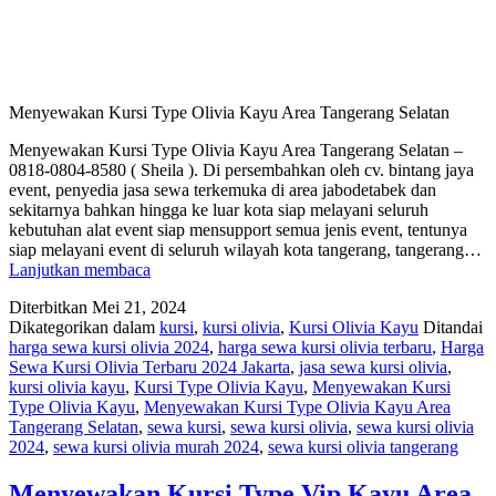
Menyewakan Kursi Type Olivia Kayu Area Tangerang Selatan
Menyewakan Kursi Type Olivia Kayu Area Tangerang Selatan –
0818-0804-8580 ( Sheila ). Di persembahkan oleh cv. bintang jaya
event, penyedia jasa sewa terkemuka di area jabodetabek dan
sekitarnya bahkan hingga ke luar kota siap melayani seluruh
kebutuhan alat event siap mensupport semua jenis event, tentunya
siap melayani event di seluruh wilayah kota tangerang, tangerang…
Menyewakan
Lanjutkan membaca
Kursi
Diterbitkan
Mei 21, 2024
Type
Dikategorikan dalam
kursi
,
kursi olivia
,
Kursi Olivia Kayu
Ditandai
Olivia
harga sewa kursi olivia 2024
,
harga sewa kursi olivia terbaru
,
Harga
Kayu
Sewa Kursi Olivia Terbaru 2024 Jakarta
,
jasa sewa kursi olivia
,
Area
kursi olivia kayu
,
Kursi Type Olivia Kayu
,
Menyewakan Kursi
Tangerang
Type Olivia Kayu
,
Menyewakan Kursi Type Olivia Kayu Area
Selatan
Tangerang Selatan
,
sewa kursi
,
sewa kursi olivia
,
sewa kursi olivia
2024
,
sewa kursi olivia murah 2024
,
sewa kursi olivia tangerang
Menyewakan Kursi Type Vip Kayu Area