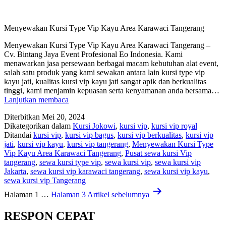
Menyewakan Kursi Type Vip Kayu Area Karawaci Tangerang
Menyewakan Kursi Type Vip Kayu Area Karawaci Tangerang –
Cv. Bintang Jaya Event Profesional Eo Indonesia. Kami
menawarkan jasa persewaan berbagai macam kebutuhan alat event,
salah satu produk yang kami sewakan antara lain kursi type vip
kayu jati, kualitas kursi vip kayu jati sangat apik dan berkualitas
tinggi, kami menjamin kepuasan serta kenyamanan anda bersama…
Menyewakan
Lanjutkan membaca
Kursi
Diterbitkan
Mei 20, 2024
Type
Dikategorikan dalam
Kursi Jokowi
,
kursi vip
,
kursi vip royal
Vip
Ditandai
kursi vip
,
kursi vip bagus
,
kursi vip berkualitas
,
kursi vip
Kayu
jati
,
kursi vip kayu
,
kursi vip tangerang
,
Menyewakan Kursi Type
Area
Vip Kayu Area Karawaci Tangerang
,
Pusat sewa kursi Vip
Karawaci
tangerang
,
sewa kursi type vip
,
sewa kursi vip
,
sewa kursi vip
Tangerang
Jakarta
,
sewa kursi vip karawaci tangerang
,
sewa kursi vip kayu
,
sewa kursi vip Tangerang
Navigasi
Halaman 1
…
Halaman 3
Artikel
sebelumnya
pos
RESPON CEPAT