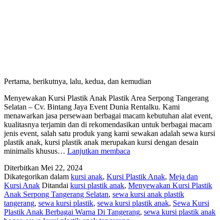
Pertama, berikutnya, lalu, kedua, dan kemudian
Menyewakan Kursi Plastik Anak Plastik Area Serpong Tangerang
Selatan – Cv. Bintang Jaya Event Dunia Rentalku. Kami
menawarkan jasa persewaan berbagai macam kebutuhan alat event,
kualitasnya terjamin dan di rekomendasikan untuk berbagai macam
jenis event, salah satu produk yang kami sewakan adalah sewa kursi
plastik anak, kursi plastik anak merupakan kursi dengan desain
Menyewakan
minimalis khusus…
Lanjutkan membaca
Kursi
Diterbitkan
Mei 22, 2024
Plastik
Dikategorikan dalam
kursi anak
,
Kursi Plastik Anak
,
Meja dan
Anak
Kursi Anak
Ditandai
kursi plastik anak
,
Menyewakan Kursi Plastik
Plastik
Anak Serpong Tangerang Selatan
,
sewa kursi anak plastik
Area
tangerang
,
sewa kursi plastik
,
sewa kursi plastik anak
,
Sewa Kursi
Serpong
Plastik Anak Berbagai Warna Di Tangerang
,
sewa kursi plastik anak
Tangerang