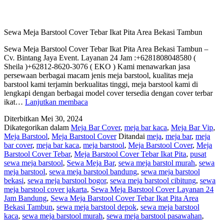
Sewa Meja Barstool Cover Tebar Ikat Pita Area Bekasi Tambun
Sewa Meja Barstool Cover Tebar Ikat Pita Area Bekasi Tambun –
Cv. Bintang Jaya Event. Layanan 24 Jam :+6281808048580 (
Sheila )+62812-8620-3076 ( EKO ) Kami menawarkan jasa
persewaan berbagai macam jenis meja barstool, kualitas meja
barstool kami terjamin berkualitas tinggi, meja barstool kami di
lengkapi dengan berbagai model cover tersedia dengan cover terbar
Sewa
ikat…
Lanjutkan membaca
Meja
Diterbitkan
Mei 30, 2024
Barstool
Dikategorikan dalam
Meja Bar Cover
,
meja bar kaca
,
Meja Bar Vip
,
Cover
Meja Barstool
,
Meja Barstool Cover
Ditandai
meja
,
meja bar
,
meja
Tebar
bar cover
,
meja bar kaca
,
meja barstool
,
Meja Barstool Cover
,
Meja
Ikat
Barstool Cover Tebar
,
Meja Barstool Cover Tebar Ikat Pita
,
pusat
Pita
sewa meja barstool
,
Sewa Meja Bar
,
sewa meja barstol murah
,
sewa
Area
meja barstool
,
sewa meja barstool bandung
,
sewa meja barstool
Bekasi
bekasi
,
sewa meja barstool bogor
,
sewa meja barstool cibitung
,
sewa
Tambun
meja barstool cover jakarta
,
Sewa Meja Barstool Cover Layanan 24
Jam Bandung
,
Sewa Meja Barstool Cover Tebar Ikat Pita Area
Bekasi Tambun
,
sewa meja barstool depok
,
sewa meja barstool
kaca
,
sewa meja barstool murah
,
sewa meja barstool pasawahan
,