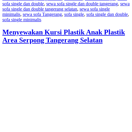
sofa single dan double
,
sewa sofa single dan double tangerang
,
sewa
Double
sofa single dan double tangerang selatan
,
sewa sofa single
Area
minimalis
,
sewa sofa Tangerang
,
sofa single
,
sofa single dan double
,
Ciputat
sofa single minimalis
Tangerang
Selatan
Menyewakan Kursi Plastik Anak Plastik
Area Serpong Tangerang Selatan