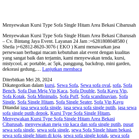
Menyewakan Kursi Type Sofa Single Hitam Area Bekasi Cibarusah
Menyewakan Kursi Type Sofa Single Hitam Area Bekasi Cibarusah
– Cv. Bintang Jaya Event. Layanan 24 Jam :+6281808048580 (
Sheila )+62812-8620-3076 ( EKO ) Kami menawarkan jasa
persewaan berbagai macam kebutuhan alat event dengan kualitas
yang sangat baik dan terjamin, kami menyewakan tenda, kursi,
mistycool, ac portable, ac 5pk, panggung, backdrop, mini garden,
Menyewakan
dekorasi gedung,…
Lanjutkan membaca
Kursi
Diterbitkan
Mei 28, 2024
Type
Dikategorikan dalam
kursi
,
Sewa Sofa
,
Sewa sofa oval
,
sofa
,
Sofa
Sofa
Bench
,
Sofa Dan Meja Vip Kaca
,
Sofa Double
,
Sofa Kayu Vip
,
Single
Sofa Kotak
,
Sofa Minimalis
,
Sofa Puff
,
Sofa scandinavian
,
Sofa
Hitam
Single
,
Sofa Single Hitam
,
Sofa Single Seater
,
Sofa Vip Kayu
Area
Ditandai
jasa sewa sofa single
,
jasa sewa sofa single putih
,
jasa sewa
Bekasi
sofa single putih depok
,
Kursi Type Sofa Single Hitam
,
Cibarusah
Menyewakan Kursi Type Sofa Single Hitam Area Bekasi
Cibarusah
,
menyewakan meja vip kaca dan sofa single putih
,
pusat
sewa sofa single
,
sewa sofa single
,
sewa Sofa Single hitam bekasi
,
sewa sofa single hitam di koja
,
sewa sofa single kotak
,
sewa sofa