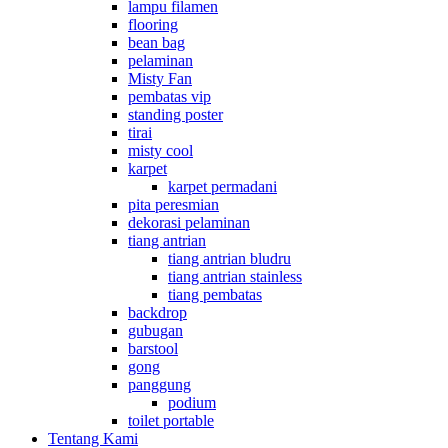
lampu filamen
flooring
bean bag
pelaminan
Misty Fan
pembatas vip
standing poster
tirai
misty cool
karpet
karpet permadani
pita peresmian
dekorasi pelaminan
tiang antrian
tiang antrian bludru
tiang antrian stainless
tiang pembatas
backdrop
gubugan
barstool
gong
panggung
podium
toilet portable
Tentang Kami