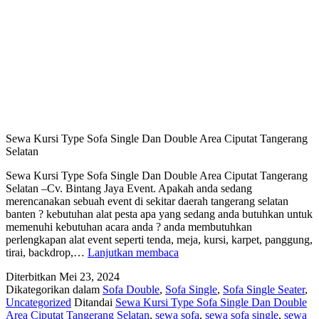
Sewa Kursi Type Sofa Single Dan Double Area Ciputat Tangerang
Selatan
Sewa Kursi Type Sofa Single Dan Double Area Ciputat Tangerang
Selatan –Cv. Bintang Jaya Event. Apakah anda sedang
merencanakan sebuah event di sekitar daerah tangerang selatan
banten ? kebutuhan alat pesta apa yang sedang anda butuhkan untuk
memenuhi kebutuhan acara anda ? anda membutuhkan
perlengkapan alat event seperti tenda, meja, kursi, karpet, panggung,
Sewa
tirai, backdrop,…
Lanjutkan membaca
Kursi
Diterbitkan
Mei 23, 2024
Type
Dikategorikan dalam
Sofa Double
,
Sofa Single
,
Sofa Single Seater
,
Sofa
Uncategorized
Ditandai
Sewa Kursi Type Sofa Single Dan Double
Single
Area Ciputat Tangerang Selatan
,
sewa sofa
,
sewa sofa single
,
sewa
Dan