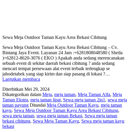
Sewa Meja Outdoor Taman Kayu Area Bekasi Cibitung
Sewa Meja Outdoor Taman Kayu Area Bekasi Cibitung – Cv.
Bintang Jaya Event. Layanan 24 Jam :+6281808048580 ( Sheila
)+62812-8620-3076 ( EKO ) Apakah anda sedang merencanakan
sebuah event di sekitar daerah bekasi cibitung ? anda sedang
mencari tempat persewaan alat event terbaik terlengkap se
jabodetabek yang siap kirim dan siap pasang di lokasi ?…
Sewa
Lanjutkan membaca
Meja
Diterbitkan
Mei 29, 2024
Outdoor
Dikategorikan dalam
Meja
,
meja taman
,
Meja Taman Alfa
,
Meja
Taman
Taman Ekstra
,
meja taman lipat
,
Sewa meja taman 2in1
,
sewa meja
Kayu
taman payung
Ditandai
Meja Outdoor Taman Kayu
,
meja taman
Area
kayu
,
Sewa Meja Outdoor Taman Kayu Area Bekasi Cibitung
,
Bekasi
sewa meja taman
,
sewa meja taman Bekasi
,
Sewa meja taman
Cibitung
bekasi cibitung
,
Sewa Meja Taman Kayu
,
Sewa meja taman kayu
bekasi