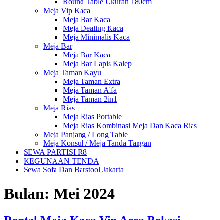
Round Table Ukuran 180cm
Meja Vip Kaca
Meja Bar Kaca
Meja Dealing Kaca
Meja Minimalis Kaca
Meja Bar
Meja Bar Kaca
Meja Bar Lapis Kalep
Meja Taman Kayu
Meja Taman Extra
Meja Taman Alfa
Meja Taman 2in1
Meja Rias
Meja Rias Portable
Meja Rias Kombinasi Meja Dan Kaca Rias
Meja Panjang / Long Table
Meja Konsul / Meja Tanda Tangan
SEWA PARTISI R8
KEGUNAAN TENDA
Sewa Sofa Dan Barstool Jakarta
Bulan:
Mei 2024
Rental Meja Kaca Vip Area Bekasi