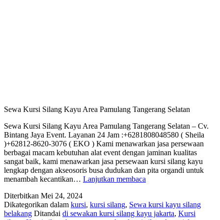
Sewa Kursi Silang Kayu Area Pamulang Tangerang Selatan
Sewa Kursi Silang Kayu Area Pamulang Tangerang Selatan – Cv.
Bintang Jaya Event. Layanan 24 Jam :+6281808048580 ( Sheila
)+62812-8620-3076 ( EKO ) Kami menawarkan jasa persewaan
berbagai macam kebutuhan alat event dengan jaminan kualitas
sangat baik, kami menawarkan jasa persewaan kursi silang kayu
lengkap dengan akseosoris busa dudukan dan pita organdi untuk
Sewa
menambah kecantikan…
Lanjutkan membaca
Kursi
Diterbitkan
Mei 24, 2024
Silang
Dikategorikan dalam
kursi
,
kursi silang
,
Sewa kursi kayu silang
Kayu
belakang
Ditandai
di sewakan kursi silang kayu jakarta
,
Kursi
Area