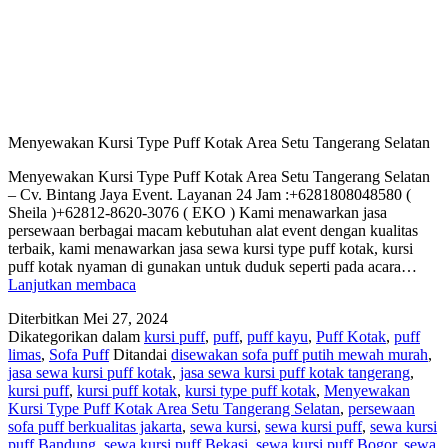
Menyewakan Kursi Type Puff Kotak Area Setu Tangerang Selatan
Menyewakan Kursi Type Puff Kotak Area Setu Tangerang Selatan
– Cv. Bintang Jaya Event. Layanan 24 Jam :+6281808048580 (
Sheila )+62812-8620-3076 ( EKO ) Kami menawarkan jasa
persewaan berbagai macam kebutuhan alat event dengan kualitas
terbaik, kami menawarkan jasa sewa kursi type puff kotak, kursi
puff kotak nyaman di gunakan untuk duduk seperti pada acara…
Menyewakan
Lanjutkan membaca
Kursi
Diterbitkan
Mei 27, 2024
Type
Dikategorikan dalam
kursi puff
,
puff
,
puff kayu
,
Puff Kotak
,
puff
Puff
limas
,
Sofa Puff
Ditandai
disewakan sofa puff putih mewah murah
,
Kotak
jasa sewa kursi puff kotak
,
jasa sewa kursi puff kotak tangerang
,
Area
kursi puff
,
kursi puff kotak
,
kursi type puff kotak
,
Menyewakan
Setu
Kursi Type Puff Kotak Area Setu Tangerang Selatan
,
persewaan
Tangerang
sofa puff berkualitas jakarta
,
sewa kursi
,
sewa kursi puff
,
sewa kursi
Selatan
puff Bandung
,
sewa kursi puff Bekasi
,
sewa kursi puff Bogor
,
sewa