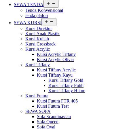
Buka
SEWA TENDA
menu
Tenda Konvensional
tenda plafon
Buka
SEWA KURSI
menu
Kursi Direktur
Kursi Anak Plastik
Kursi Kuliah
Kursi Crossback
Kursi Acrylic
Kursi Acrylic Tiffany
Kursi Acrylic Olivia
Kursi Tiffany
Kursi Tiffany Acrylic
Kursi Tiffany Kayu
Kursi Tiffany Gold
Kursi Tiffany Putih
Kursi Tiffany Hitam
Kursi Futura
Kursi Futura FTR 405
Kursi Futura Test
SEWA SOFA
Sofa Scandinavian
Sofa Queen
Sofa Oval