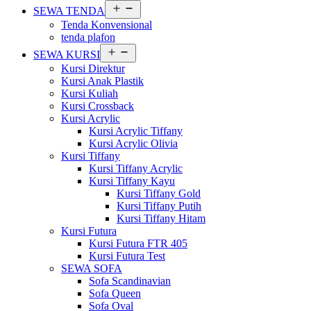
Buka
SEWA TENDA
menu
Tenda Konvensional
tenda plafon
Buka
SEWA KURSI
menu
Kursi Direktur
Kursi Anak Plastik
Kursi Kuliah
Kursi Crossback
Kursi Acrylic
Kursi Acrylic Tiffany
Kursi Acrylic Olivia
Kursi Tiffany
Kursi Tiffany Acrylic
Kursi Tiffany Kayu
Kursi Tiffany Gold
Kursi Tiffany Putih
Kursi Tiffany Hitam
Kursi Futura
Kursi Futura FTR 405
Kursi Futura Test
SEWA SOFA
Sofa Scandinavian
Sofa Queen
Sofa Oval