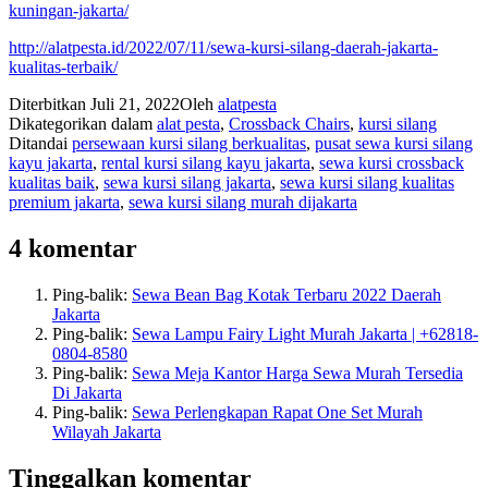
kuningan-jakarta/
http://alatpesta.id/2022/07/11/sewa-kursi-silang-daerah-jakarta-
kualitas-terbaik/
Diterbitkan
Juli 21, 2022
Oleh
alatpesta
Dikategorikan dalam
alat pesta
,
Crossback Chairs
,
kursi silang
Ditandai
persewaan kursi silang berkualitas
,
pusat sewa kursi silang
kayu jakarta
,
rental kursi silang kayu jakarta
,
sewa kursi crossback
kualitas baik
,
sewa kursi silang jakarta
,
sewa kursi silang kualitas
premium jakarta
,
sewa kursi silang murah dijakarta
4 komentar
Ping-balik:
Sewa Bean Bag Kotak Terbaru 2022 Daerah
Jakarta
Ping-balik:
Sewa Lampu Fairy Light Murah Jakarta | +62818-
0804-8580
Ping-balik:
Sewa Meja Kantor Harga Sewa Murah Tersedia
Di Jakarta
Ping-balik:
Sewa Perlengkapan Rapat One Set Murah
Wilayah Jakarta
Tinggalkan komentar