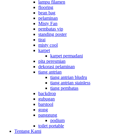
lampu filamen
flooring
bean bag
pelaminan
Misty Fan
pembatas vip
standing poster
tirai
misty cool
karpet
karpet permadani
pita peresmian
dekorasi pelaminan
tiang antrian
tiang antrian bludru
tiang antrian stainless
tiang pembatas
backdrop
gubugan
barstool
gong
panggung
podium
toilet portable
Tentang Kami