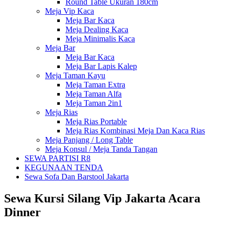
Round Table Ukuran 180cm
Meja Vip Kaca
Meja Bar Kaca
Meja Dealing Kaca
Meja Minimalis Kaca
Meja Bar
Meja Bar Kaca
Meja Bar Lapis Kalep
Meja Taman Kayu
Meja Taman Extra
Meja Taman Alfa
Meja Taman 2in1
Meja Rias
Meja Rias Portable
Meja Rias Kombinasi Meja Dan Kaca Rias
Meja Panjang / Long Table
Meja Konsul / Meja Tanda Tangan
SEWA PARTISI R8
KEGUNAAN TENDA
Sewa Sofa Dan Barstool Jakarta
Sewa Kursi Silang Vip Jakarta Acara
Dinner