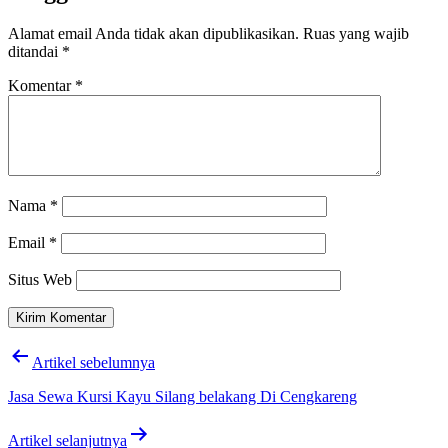
Alamat email Anda tidak akan dipublikasikan.
Ruas yang wajib
ditandai
*
Komentar
*
Nama
*
Email
*
Situs Web
Navigasi
Artikel sebelumnya
pos
Jasa Sewa Kursi Kayu Silang belakang Di Cengkareng
Artikel selanjutnya