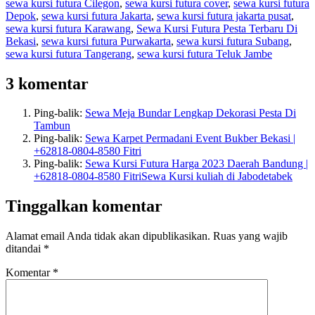
sewa kursi futura Cilegon
,
sewa kursi futura cover
,
sewa kursi futura
Depok
,
sewa kursi futura Jakarta
,
sewa kursi futura jakarta pusat
,
sewa kursi futura Karawang
,
Sewa Kursi Futura Pesta Terbaru Di
Bekasi
,
sewa kursi futura Purwakarta
,
sewa kursi futura Subang
,
sewa kursi futura Tangerang
,
sewa kursi futura Teluk Jambe
3 komentar
Ping-balik:
Sewa Meja Bundar Lengkap Dekorasi Pesta Di
Tambun
Ping-balik:
Sewa Karpet Permadani Event Bukber Bekasi |
+62818-0804-8580 Fitri
Ping-balik:
Sewa Kursi Futura Harga 2023 Daerah Bandung |
+62818-0804-8580 FitriSewa Kursi kuliah di Jabodetabek
Tinggalkan komentar
Alamat email Anda tidak akan dipublikasikan.
Ruas yang wajib
ditandai
*
Komentar
*