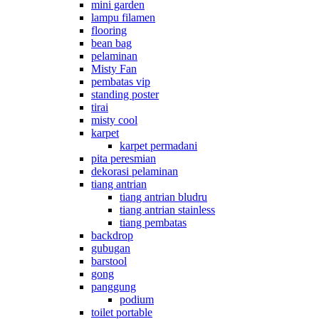
mini garden
lampu filamen
flooring
bean bag
pelaminan
Misty Fan
pembatas vip
standing poster
tirai
misty cool
karpet
karpet permadani
pita peresmian
dekorasi pelaminan
tiang antrian
tiang antrian bludru
tiang antrian stainless
tiang pembatas
backdrop
gubugan
barstool
gong
panggung
podium
toilet portable