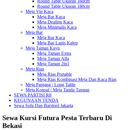
Round Table Ukuran 160cm
Round Table Ukuran 180cm
Meja Vip Kaca
Meja Bar Kaca
Meja Dealing Kaca
Meja Minimalis Kaca
Meja Bar
Meja Bar Kaca
Meja Bar Lapis Kalep
Meja Taman Kayu
Meja Taman Extra
Meja Taman Alfa
Meja Taman 2in1
Meja Rias
Meja Rias Portable
Meja Rias Kombinasi Meja Dan Kaca Rias
Meja Panjang / Long Table
Meja Konsul / Meja Tanda Tangan
SEWA PARTISI R8
KEGUNAAN TENDA
Sewa Sofa Dan Barstool Jakarta
Sewa Kursi Futura Pesta Terbaru Di
Bekasi