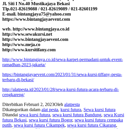
Jl. Siti I No.40 Mustikajaya Bekasi
Tlp.021-82619088 / 021-82619089 / 021-82601199
E-mail. bintangjaya75@yahoo.com
https://www.bintangjayaevent.com
web. http://www.bintangjaya.co.id
http://www.sewakursi.net
http://www.bintangjayaevent.com
http://www.meja.co
http://www.kursitifany.com
http://www.bintangjaya.co.id/sewa-karpet-permadani-untuk-event-
ramadhan-2023-jakarta/
https://bintangjayaevent.com/2023/01/31/sewa-kursi-tiffany-pesta-
terbaru-di-bekasi/
http://alatpesta.id/2023/01/28/sewa-kursi-futura-acara-terbaru-di-
cengkareng/
Diterbitkan
Februari 2, 2023
Oleh
alatpesta
Dikategorikan dalam
alat pesta
,
kursi futura
,
Sewa kursi futura
Ditandai
sewa kursi futura
,
sewa kursi futura Bandung
,
sewa Kursi
futura Bekasi
,
sewa kursi futura Bogor
,
sewa kursi futura cempaka
putih
,
sewa kursi futura Cikampek
,
sewa kursi futura Cikarang
,