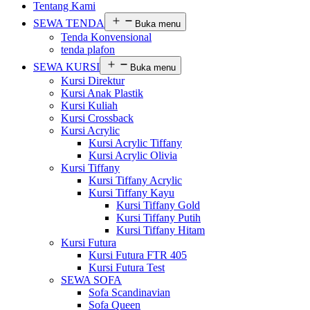
Tentang Kami
SEWA TENDA
Buka menu
Tenda Konvensional
tenda plafon
SEWA KURSI
Buka menu
Kursi Direktur
Kursi Anak Plastik
Kursi Kuliah
Kursi Crossback
Kursi Acrylic
Kursi Acrylic Tiffany
Kursi Acrylic Olivia
Kursi Tiffany
Kursi Tiffany Acrylic
Kursi Tiffany Kayu
Kursi Tiffany Gold
Kursi Tiffany Putih
Kursi Tiffany Hitam
Kursi Futura
Kursi Futura FTR 405
Kursi Futura Test
SEWA SOFA
Sofa Scandinavian
Sofa Queen