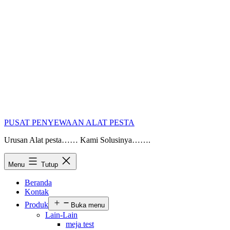
PUSAT PENYEWAAN ALAT PESTA
Urusan Alat pesta…… Kami Solusinya…….
Menu
Tutup
Beranda
Kontak
Produk
Buka menu
Lain-Lain
meja test