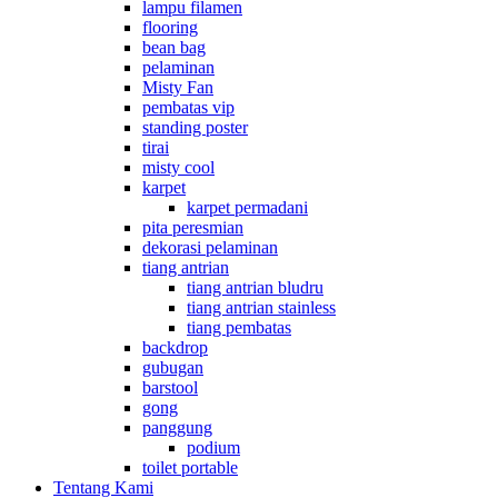
lampu filamen
flooring
bean bag
pelaminan
Misty Fan
pembatas vip
standing poster
tirai
misty cool
karpet
karpet permadani
pita peresmian
dekorasi pelaminan
tiang antrian
tiang antrian bludru
tiang antrian stainless
tiang pembatas
backdrop
gubugan
barstool
gong
panggung
podium
toilet portable
Tentang Kami