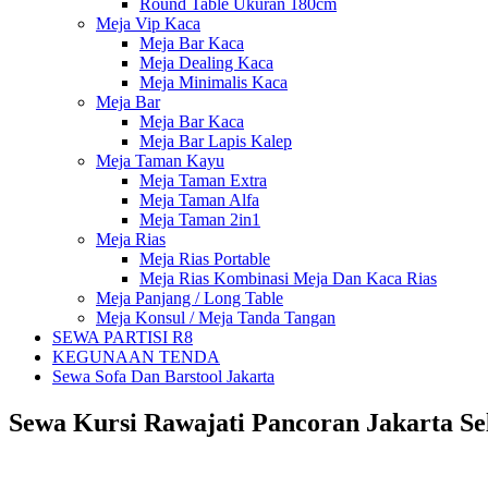
Round Table Ukuran 180cm
Meja Vip Kaca
Meja Bar Kaca
Meja Dealing Kaca
Meja Minimalis Kaca
Meja Bar
Meja Bar Kaca
Meja Bar Lapis Kalep
Meja Taman Kayu
Meja Taman Extra
Meja Taman Alfa
Meja Taman 2in1
Meja Rias
Meja Rias Portable
Meja Rias Kombinasi Meja Dan Kaca Rias
Meja Panjang / Long Table
Meja Konsul / Meja Tanda Tangan
SEWA PARTISI R8
KEGUNAAN TENDA
Sewa Sofa Dan Barstool Jakarta
Sewa Kursi Rawajati Pancoran Jakarta Se