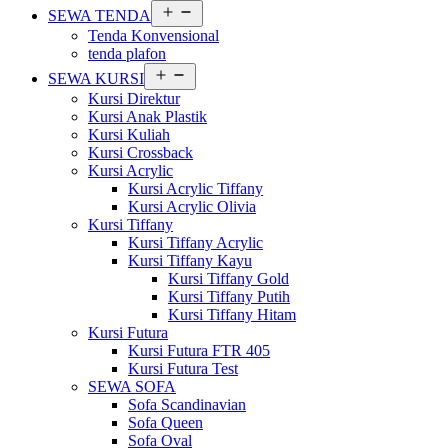
Buka
SEWA TENDA
menu
Tenda Konvensional
tenda plafon
Buka
SEWA KURSI
menu
Kursi Direktur
Kursi Anak Plastik
Kursi Kuliah
Kursi Crossback
Kursi Acrylic
Kursi Acrylic Tiffany
Kursi Acrylic Olivia
Kursi Tiffany
Kursi Tiffany Acrylic
Kursi Tiffany Kayu
Kursi Tiffany Gold
Kursi Tiffany Putih
Kursi Tiffany Hitam
Kursi Futura
Kursi Futura FTR 405
Kursi Futura Test
SEWA SOFA
Sofa Scandinavian
Sofa Queen
Sofa Oval