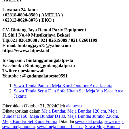
Layanan 24 Jam :
+62818-0804-8580 ( AMELIA )
+62812-8620-3076 ( EKO )
CV. Bintang Jaya Rental Party Equipment
Jl. Siti I No.40 Mustikajaya Bekasi
Tlp.021-82619088 / 021-82619089 / 021-82601199
E-mail. bintangjaya75@yahoo.com
https://www.alatpesta.id
Instagram : bintanggudangalatpesta
Facebook : Bintang_gudangalatpesta
Twitter : pestamewah
Youtobe : @gudangalatpesta9591
Sewa Tenda Parasol Meja Kursi Outdoor Area Jakarta
Sewa Tenda Serut Dan Sofa Hitam Set Meja Vip Kaca Area
Jakarta
Diterbitkan
Oktober 21, 2024
Oleh
alatpesta
Dikategorikan dalam
Meja Bundar
,
Meja Bundar 120 cm
,
Meja
Bundar D160
,
Meja Bundar D180
,
Meja Bundar Jumbo 220cm
,
Meja Bundar Set Kursi Futura
Ditandai
sewa alat pesta
,
sewa meja
,
sewa meja bundar
,
sewa meja bundar bekasi
,
Sewa Meja Bundar