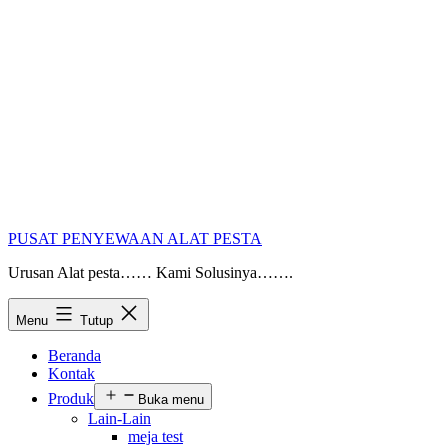
PUSAT PENYEWAAN ALAT PESTA
Urusan Alat pesta…… Kami Solusinya…….
Menu
Tutup
Beranda
Kontak
Produk
Buka menu
Lain-Lain
meja test