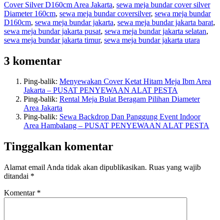
Cover Silver D160cm Area Jakarta
,
sewa meja bundar cover silver
Diameter 160cm
,
sewa meja bundar coversilver
,
sewa meja bundar
D160cm
,
sewa meja bundar jakarta
,
sewa meja bundar jakarta barat
,
sewa meja bundar jakarta pusat
,
sewa meja bundar jakarta selatan
,
sewa meja bundar jakarta timur
,
sewa meja bundar jakarta utara
3 komentar
Ping-balik:
Menyewakan Cover Ketat Hitam Meja Ibm Area
Jakarta – PUSAT PENYEWAAN ALAT PESTA
Ping-balik:
Rental Meja Bulat Beragam Pilihan Diameter
Area Jakarta
Ping-balik:
Sewa Backdrop Dan Panggung Event Indoor
Area Hambalang – PUSAT PENYEWAAN ALAT PESTA
Tinggalkan komentar
Alamat email Anda tidak akan dipublikasikan.
Ruas yang wajib
ditandai
*
Komentar
*