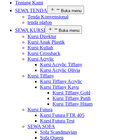
Tentang Kami
SEWA TENDA
Buka menu
Tenda Konvensional
tenda plafon
SEWA KURSI
Buka menu
Kursi Direktur
Kursi Anak Plastik
Kursi Kuliah
Kursi Crossback
Kursi Acrylic
Kursi Acrylic Tiffany
Kursi Acrylic Olivia
Kursi Tiffany
Kursi Tiffany Acrylic
Kursi Tiffany Kayu
Kursi Tiffany Gold
Kursi Tiffany Putih
Kursi Tiffany Hitam
Kursi Futura
Kursi Futura FTR 405
Kursi Futura Test
SEWA SOFA
Sofa Scandinavian
Sofa Queen