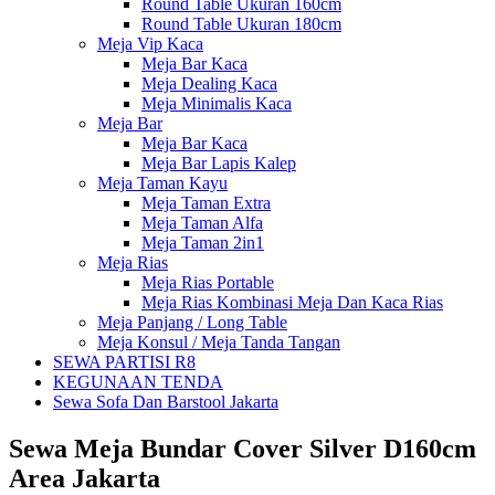
Round Table Ukuran 160cm
Round Table Ukuran 180cm
Meja Vip Kaca
Meja Bar Kaca
Meja Dealing Kaca
Meja Minimalis Kaca
Meja Bar
Meja Bar Kaca
Meja Bar Lapis Kalep
Meja Taman Kayu
Meja Taman Extra
Meja Taman Alfa
Meja Taman 2in1
Meja Rias
Meja Rias Portable
Meja Rias Kombinasi Meja Dan Kaca Rias
Meja Panjang / Long Table
Meja Konsul / Meja Tanda Tangan
SEWA PARTISI R8
KEGUNAAN TENDA
Sewa Sofa Dan Barstool Jakarta
Sewa Meja Bundar Cover Silver D160cm
Area Jakarta