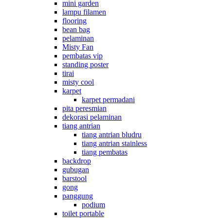
mini garden
lampu filamen
flooring
bean bag
pelaminan
Misty Fan
pembatas vip
standing poster
tirai
misty cool
karpet
karpet permadani
pita peresmian
dekorasi pelaminan
tiang antrian
tiang antrian bludru
tiang antrian stainless
tiang pembatas
backdrop
gubugan
barstool
gong
panggung
podium
toilet portable