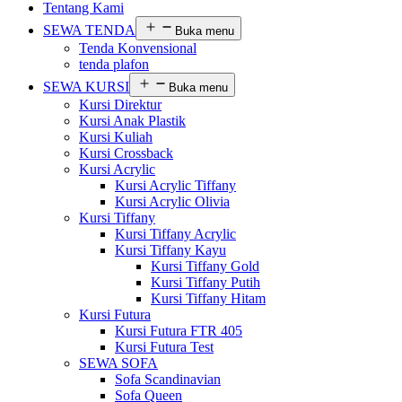
Tentang Kami
SEWA TENDA
Buka menu
Tenda Konvensional
tenda plafon
SEWA KURSI
Buka menu
Kursi Direktur
Kursi Anak Plastik
Kursi Kuliah
Kursi Crossback
Kursi Acrylic
Kursi Acrylic Tiffany
Kursi Acrylic Olivia
Kursi Tiffany
Kursi Tiffany Acrylic
Kursi Tiffany Kayu
Kursi Tiffany Gold
Kursi Tiffany Putih
Kursi Tiffany Hitam
Kursi Futura
Kursi Futura FTR 405
Kursi Futura Test
SEWA SOFA
Sofa Scandinavian
Sofa Queen