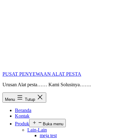
PUSAT PENYEWAAN ALAT PESTA
Urusan Alat pesta…… Kami Solusinya…….
Menu
Tutup
Beranda
Kontak
Produk
Buka menu
Lain-Lain
meja test