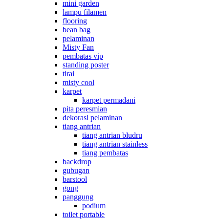
mini garden
lampu filamen
flooring
bean bag
pelaminan
Misty Fan
pembatas vip
standing poster
tirai
misty cool
karpet
karpet permadani
pita peresmian
dekorasi pelaminan
tiang antrian
tiang antrian bludru
tiang antrian stainless
tiang pembatas
backdrop
gubugan
barstool
gong
panggung
podium
toilet portable