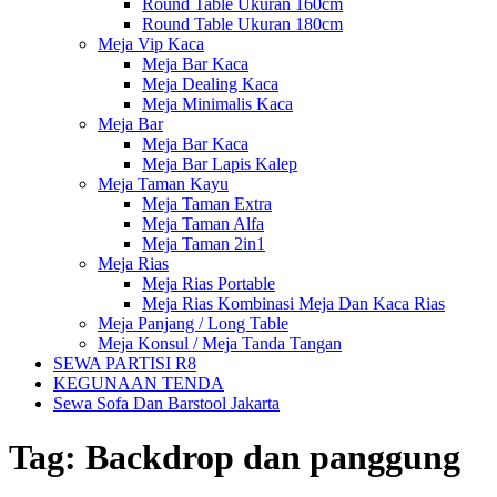
Round Table Ukuran 160cm
Round Table Ukuran 180cm
Meja Vip Kaca
Meja Bar Kaca
Meja Dealing Kaca
Meja Minimalis Kaca
Meja Bar
Meja Bar Kaca
Meja Bar Lapis Kalep
Meja Taman Kayu
Meja Taman Extra
Meja Taman Alfa
Meja Taman 2in1
Meja Rias
Meja Rias Portable
Meja Rias Kombinasi Meja Dan Kaca Rias
Meja Panjang / Long Table
Meja Konsul / Meja Tanda Tangan
SEWA PARTISI R8
KEGUNAAN TENDA
Sewa Sofa Dan Barstool Jakarta
Tag:
Backdrop dan panggung