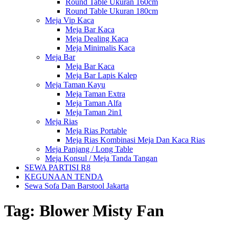
Round Table Ukuran 160cm
Round Table Ukuran 180cm
Meja Vip Kaca
Meja Bar Kaca
Meja Dealing Kaca
Meja Minimalis Kaca
Meja Bar
Meja Bar Kaca
Meja Bar Lapis Kalep
Meja Taman Kayu
Meja Taman Extra
Meja Taman Alfa
Meja Taman 2in1
Meja Rias
Meja Rias Portable
Meja Rias Kombinasi Meja Dan Kaca Rias
Meja Panjang / Long Table
Meja Konsul / Meja Tanda Tangan
SEWA PARTISI R8
KEGUNAAN TENDA
Sewa Sofa Dan Barstool Jakarta
Tag:
Blower Misty Fan