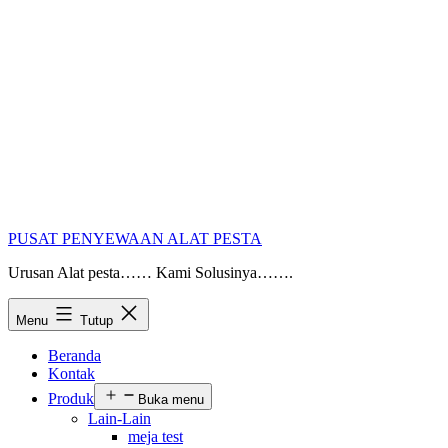
PUSAT PENYEWAAN ALAT PESTA
Urusan Alat pesta…… Kami Solusinya…….
Menu
Tutup
Beranda
Kontak
Produk
Buka menu
Lain-Lain
meja test