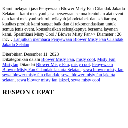
Kami melayani jasa Penyewaan Blower Misty Fan Cilandak Jakarta
Selatan – kami melayani jasa persewaan semua keutuhan alat event
dan kami melayani seluruh wilayah jabodetabek dan sekitarnya,
kualitas produk kami sangat baik dan di rekomendasikan untuk
semua jenis event, konsultasikan selengkapnya bersama layanan
kami. Spesifikasi Misty Cool / Blower Misty Fan>> Diameter : 26
inc…
Lanjutkan membaca
Penyewaan Blower Misty Fan Cilandak
Jakarta Selatan
Diterbitkan
Desember 11, 2023
Dikategorikan dalam
Blower Misty Fan
,
misty cool
,
Misty Fan
,
Mistyfan
Ditandai
Blower Misty Fan
,
misty cool
,
Penyewaan
Blower Misty Fan Cilandak Jakarta Selatan
,
sewa blower misty fan
,
sewa blower misty fan cilandak
,
sewa blower misty fan jakarta
selatan
,
sewa blower misty fan jaksel
,
sewa misty cool
RESPON CEPAT