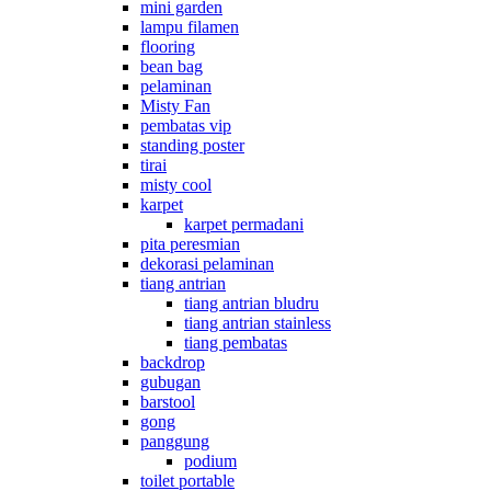
mini garden
lampu filamen
flooring
bean bag
pelaminan
Misty Fan
pembatas vip
standing poster
tirai
misty cool
karpet
karpet permadani
pita peresmian
dekorasi pelaminan
tiang antrian
tiang antrian bludru
tiang antrian stainless
tiang pembatas
backdrop
gubugan
barstool
gong
panggung
podium
toilet portable