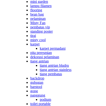
mini garden
lampu filamen
flooring
bean bag
pelaminan
Misty Fan
pembatas vip
standing poster
tirai
misty cool
karpet
karpet permadani
pita peresmian
dekorasi pelaminan
tiang antrian
tiang antrian bludru
tiang antrian stainless
tiang pembatas
backdrop
gubugan
barstool
gong
panggung
podium
toilet portable