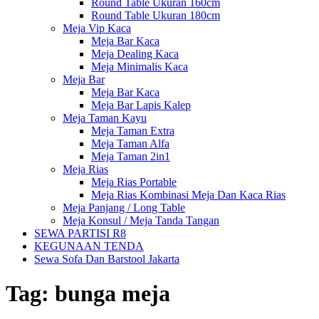
Round Table Ukuran 160cm
Round Table Ukuran 180cm
Meja Vip Kaca
Meja Bar Kaca
Meja Dealing Kaca
Meja Minimalis Kaca
Meja Bar
Meja Bar Kaca
Meja Bar Lapis Kalep
Meja Taman Kayu
Meja Taman Extra
Meja Taman Alfa
Meja Taman 2in1
Meja Rias
Meja Rias Portable
Meja Rias Kombinasi Meja Dan Kaca Rias
Meja Panjang / Long Table
Meja Konsul / Meja Tanda Tangan
SEWA PARTISI R8
KEGUNAAN TENDA
Sewa Sofa Dan Barstool Jakarta
Tag:
bunga meja