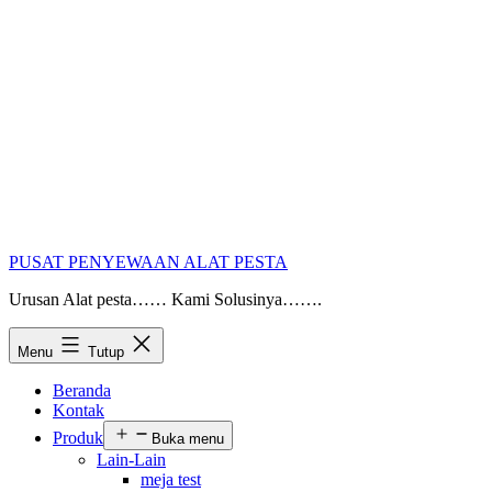
PUSAT PENYEWAAN ALAT PESTA
Urusan Alat pesta…… Kami Solusinya…….
Menu
Tutup
Beranda
Kontak
Produk
Buka menu
Lain-Lain
meja test