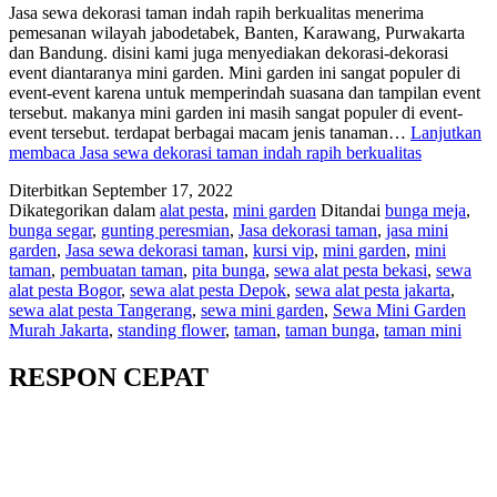
Jasa sewa dekorasi taman indah rapih berkualitas menerima
pemesanan wilayah jabodetabek, Banten, Karawang, Purwakarta
dan Bandung. disini kami juga menyediakan dekorasi-dekorasi
event diantaranya mini garden. Mini garden ini sangat populer di
event-event karena untuk memperindah suasana dan tampilan event
tersebut. makanya mini garden ini masih sangat populer di event-
event tersebut. terdapat berbagai macam jenis tanaman…
Lanjutkan
membaca
Jasa sewa dekorasi taman indah rapih berkualitas
Diterbitkan
September 17, 2022
Dikategorikan dalam
alat pesta
,
mini garden
Ditandai
bunga meja
,
bunga segar
,
gunting peresmian
,
Jasa dekorasi taman
,
jasa mini
garden
,
Jasa sewa dekorasi taman
,
kursi vip
,
mini garden
,
mini
taman
,
pembuatan taman
,
pita bunga
,
sewa alat pesta bekasi
,
sewa
alat pesta Bogor
,
sewa alat pesta Depok
,
sewa alat pesta jakarta
,
sewa alat pesta Tangerang
,
sewa mini garden
,
Sewa Mini Garden
Murah Jakarta
,
standing flower
,
taman
,
taman bunga
,
taman mini
RESPON CEPAT