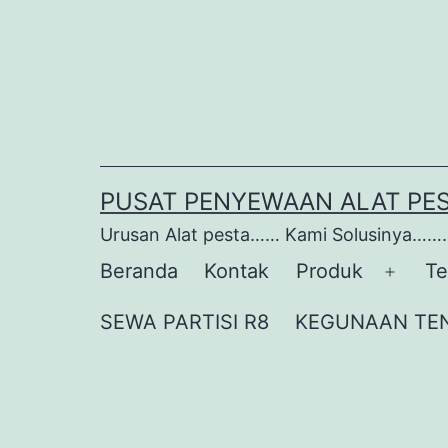
Lewati
ke
konten
PUSAT PENYEWAAN ALAT PE
Urusan Alat pesta…… Kami Solusinya…….
Beranda
Kontak
Produk
Te
Buka
menu
SEWA PARTISI R8
KEGUNAAN TE