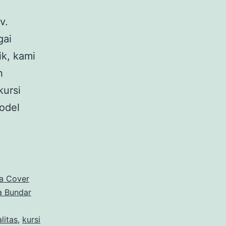
v.
gai
ik, kami
h
kursi
model
ewakan
a
ra Cover
a Bundar
litas
,
kursi