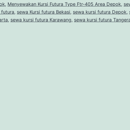
Area
pok
,
Menyewakan Kursi Futura Type Ftr-405 Area Depok
,
se
Depo
 futura
,
sewa Kursi futura Bekasi
,
sewa kursi futura Depok
,
arta
,
sewa kursi futura Karawang
,
sewa kursi futura Tanger