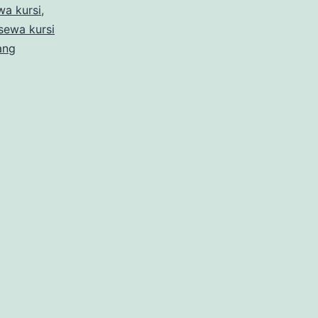
wa kursi
,
k
sewa kursi
ang