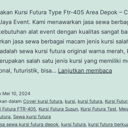
kan Kursi Futura Type Ftr-405 Area Depok – C
 Jaya Event. Kami menawarkan jasa sewa berba
butuhan alat event dengan kualitas sangat ba
an jasa sewa berbagai macam jenis kursi sala
adalah sewa kursi futura original warna merah, 
erupakan salah satu jenis kursi yang memiliki 
Meny
onal, futuristik, bisa…
Lanjutkan membaca
Kursi
Futur
n
Mei 10, 2024
Type
ikan dalam
Cover kursi futura
,
kursi
,
kursi futura
,
Kursi Futu
Ftr-
i Futura FTR-405
,
Kursi Futura Susun
,
Kursi Futura Test
,
Mej
Futura
,
Sewa kursi futura
405
asa sewa kursi futura depok
,
kursi futura
,
kursi futura berkua