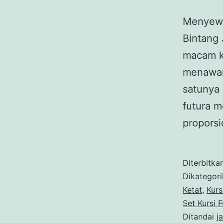
Menyewa
Bintang
macam ke
menawark
satunya 
futura m
proporsi
Diterbitka
Dikategor
Ketat
,
Kurs
Set Kursi 
Ditandai
j