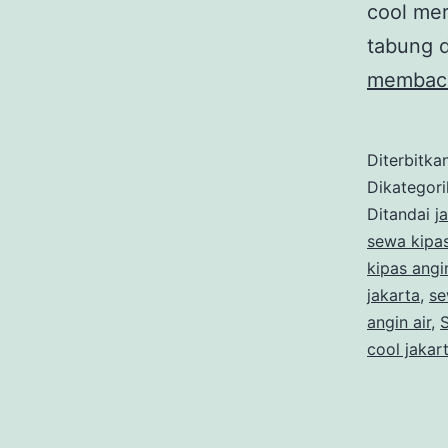
cool mer
tabung d
membac
Diterbitka
Dikategor
Ditandai
j
sewa kipas
kipas angin
jakarta
,
se
angin air
,
S
cool jakar