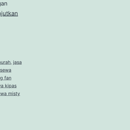
gan
njutkan
murah
,
jasa
 sewa
g fan
a kipas
ewa misty