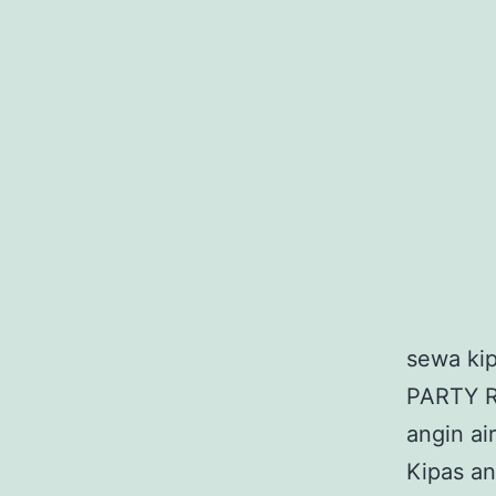
sewa ki
PARTY R
angin ai
Kipas an