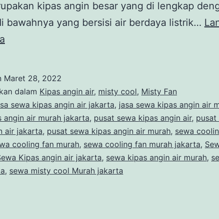
upakan kipas angin besar yang di lengkap den
i bawahnya yang bersisi air berdaya listrik…
La
Sewa
a
Kipas
Angin
n
Maret 28, 2022
Air
ikan dalam
Kipas angin air
,
misty cool
,
Misty Fan
Sewa
asa sewa kipas angin air jakarta
,
jasa sewa kipas angin air 
 angin air murah jakarta
,
pusat sewa kipas angin air
,
pusat
Murah
 air jakarta
,
pusat sewa kipas angin air murah
,
sewa coolin
Jakarta
wa cooling fan murah
,
sewa cooling fan murah jakarta
,
Sew
ewa Kipas angin air jakarta
,
sewa kipas angin air murah
,
s
ta
,
sewa misty cool Murah jakarta