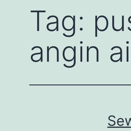
Tag:
pu
angin ai
Sew