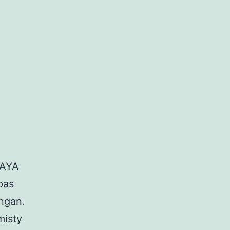
JAYA
pas
ngan.
misty