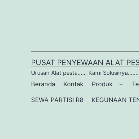
Lewati
ke
konten
PUSAT PENYEWAAN ALAT PE
Urusan Alat pesta…… Kami Solusinya…….
Beranda
Kontak
Produk
Te
Buka
menu
SEWA PARTISI R8
KEGUNAAN TE