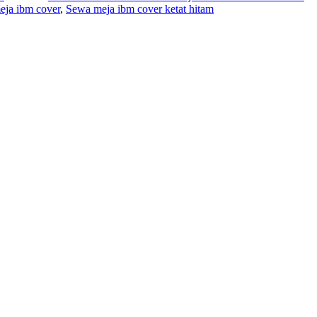
meja ibm cover
,
Sewa meja ibm cover ketat hitam
Set
Meja
Ibm
Cover
Ketat
Hitam
Jakarta
Barat