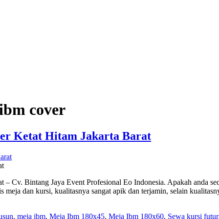
 ibm cover
er Ketat Hitam Jakarta Barat
at
at – Cv. Bintang Jaya Event Profesional Eo Indonesia. Apakah anda se
 meja dan kursi, kualitasnya sangat apik dan terjamin, selain kualita
usun
,
meja ibm
,
Meja Ibm 180x45
,
Meja Ibm 180x60
,
Sewa kursi futur