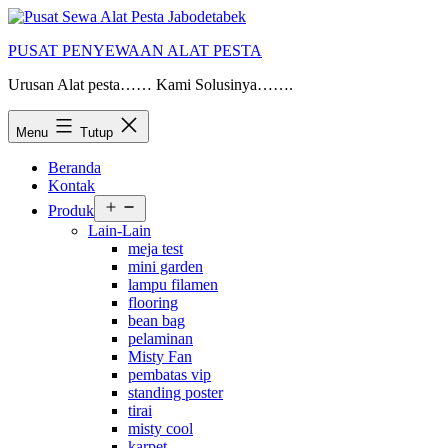
Lewati
ke
PUSAT PENYEWAAN ALAT PESTA
konten
Urusan Alat pesta…… Kami Solusinya…….
Menu
Tutup
Beranda
Kontak
Buka
Produk
menu
Lain-Lain
meja test
mini garden
lampu filamen
flooring
bean bag
pelaminan
Misty Fan
pembatas vip
standing poster
tirai
misty cool
karpet