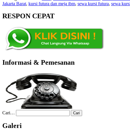
Jakarta Barat
,
kursi futura dan meja ibm
,
sewa kursi futura
,
sewa kurs
RESPON CEPAT
Informasi & Pemesanan
Cari…
Galeri