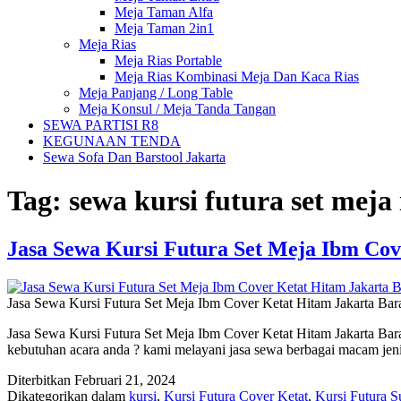
Meja Taman Alfa
Meja Taman 2in1
Meja Rias
Meja Rias Portable
Meja Rias Kombinasi Meja Dan Kaca Rias
Meja Panjang / Long Table
Meja Konsul / Meja Tanda Tangan
SEWA PARTISI R8
KEGUNAAN TENDA
Sewa Sofa Dan Barstool Jakarta
Tag:
sewa kursi futura set meja
Jasa Sewa Kursi Futura Set Meja Ibm Cov
Jasa Sewa Kursi Futura Set Meja Ibm Cover Ketat Hitam Jakarta Bar
Jasa Sewa Kursi Futura Set Meja Ibm Cover Ketat Hitam Jakarta Bar
kebutuhan acara anda ? kami melayani jasa sewa berbagai macam jenis
Diterbitkan
Februari 21, 2024
Dikategorikan dalam
kursi
,
Kursi Futura Cover Ketat
,
Kursi Futura S