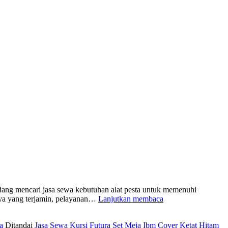
dang mencari jasa sewa kebutuhan alat pesta untuk memenuhi
Jasa
snya yang terjamin, pelayanan…
Lanjutkan membaca
Sewa
Kursi
a
Ditandai
Jasa Sewa Kursi Futura Set Meja Ibm Cover Ketat Hitam
Futura