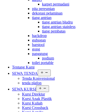
karpet permadani
pita peresmian
dekorasi pelaminan
tiang antrian
tiang antrian bludru
tiang antrian stainless
tiang pembatas
backdrop
gubugan
barstool
gong
panggung
podium
toilet portable
Tentang Kami
Buka
SEWA TENDA
menu
Tenda Konvensional
tenda plafon
Buka
SEWA KURSI
menu
Kursi Direktur
Kursi Anak Plastik
Kursi Kuliah
Kursi Crossback