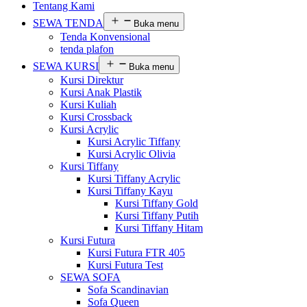
Tentang Kami
SEWA TENDA
Buka menu
Tenda Konvensional
tenda plafon
SEWA KURSI
Buka menu
Kursi Direktur
Kursi Anak Plastik
Kursi Kuliah
Kursi Crossback
Kursi Acrylic
Kursi Acrylic Tiffany
Kursi Acrylic Olivia
Kursi Tiffany
Kursi Tiffany Acrylic
Kursi Tiffany Kayu
Kursi Tiffany Gold
Kursi Tiffany Putih
Kursi Tiffany Hitam
Kursi Futura
Kursi Futura FTR 405
Kursi Futura Test
SEWA SOFA
Sofa Scandinavian
Sofa Queen