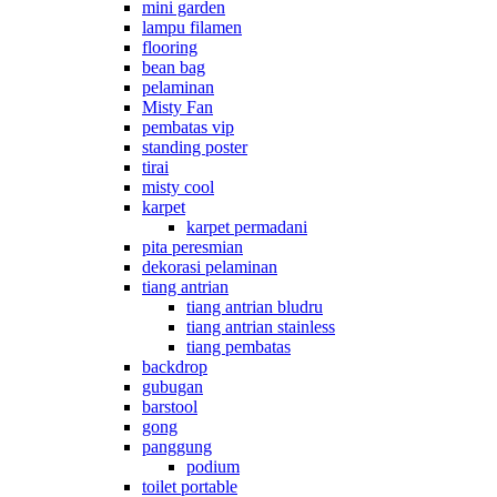
mini garden
lampu filamen
flooring
bean bag
pelaminan
Misty Fan
pembatas vip
standing poster
tirai
misty cool
karpet
karpet permadani
pita peresmian
dekorasi pelaminan
tiang antrian
tiang antrian bludru
tiang antrian stainless
tiang pembatas
backdrop
gubugan
barstool
gong
panggung
podium
toilet portable