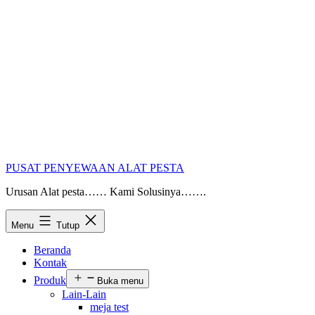
PUSAT PENYEWAAN ALAT PESTA
Urusan Alat pesta…… Kami Solusinya…….
Menu
Tutup
Beranda
Kontak
Produk
Buka menu
Lain-Lain
meja test