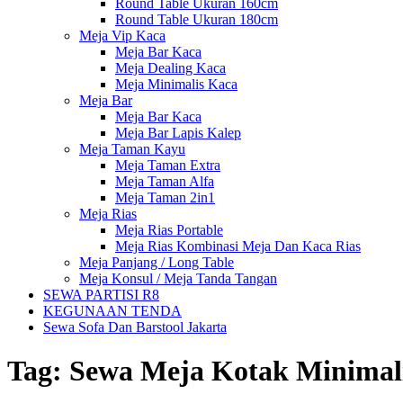
Round Table Ukuran 160cm
Round Table Ukuran 180cm
Meja Vip Kaca
Meja Bar Kaca
Meja Dealing Kaca
Meja Minimalis Kaca
Meja Bar
Meja Bar Kaca
Meja Bar Lapis Kalep
Meja Taman Kayu
Meja Taman Extra
Meja Taman Alfa
Meja Taman 2in1
Meja Rias
Meja Rias Portable
Meja Rias Kombinasi Meja Dan Kaca Rias
Meja Panjang / Long Table
Meja Konsul / Meja Tanda Tangan
SEWA PARTISI R8
KEGUNAAN TENDA
Sewa Sofa Dan Barstool Jakarta
Tag:
Sewa Meja Kotak Minimal