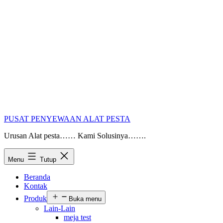
PUSAT PENYEWAAN ALAT PESTA
Urusan Alat pesta…… Kami Solusinya…….
Menu
Tutup
Beranda
Kontak
Produk
Buka menu
Lain-Lain
meja test