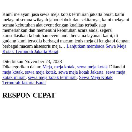
Kami melayani jasa sewa meja kotak termurah jakarta barat, kami
melayani semua wilayah jabodetabek dan sekitarnya, kami melayani
semua kebutuhan alat event dengan kualitas terbaik siap
memeriahkan dan memenuhi kebutuhan acara anda, segera
konsultasikan kebutuhan event anda bersama layanan kami, di
gudang kami tersedia berbagai macam jenis meja di lengkapi dengan
berbagai macam aksesoris meja…
Lanjutkan membaca
Sewa Meja
Kotak Termurah Jakarta Barat
Diterbitkan
November 23, 2023
Dikategorikan dalam
Meja
,
meja kotak
,
sewa meja kotak
Ditandai
meja kotak
,
sewa meja kotak
,
sewa meja kotak Jakarta
,
sewa meja
kotak murah
,
sewa meja kotak termurah
,
Sewa Meja Kotak
Termurah Jakarta Barat
RESPON CEPAT