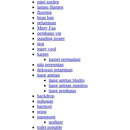
mini garden
lampu filamen
flooring
bean bag
pelaminan
Misty Fan
pembatas vip
standing poster
tirai
misty cool
karpet
karpet permadani
pita peresmian
dekorasi pelaminan
tiang antrian
tiang antrian bludru
tiang antrian stainless
tiang pembatas
backdrop
gubugan
barstool
gong
panggung
podium
toilet portable