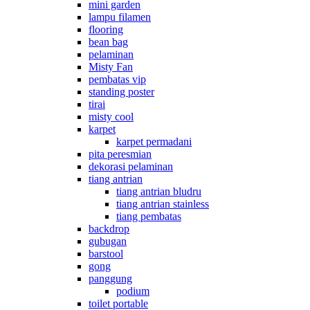
mini garden
lampu filamen
flooring
bean bag
pelaminan
Misty Fan
pembatas vip
standing poster
tirai
misty cool
karpet
karpet permadani
pita peresmian
dekorasi pelaminan
tiang antrian
tiang antrian bludru
tiang antrian stainless
tiang pembatas
backdrop
gubugan
barstool
gong
panggung
podium
toilet portable