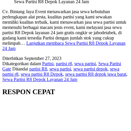
Sewa Partisi R8 Depok Layanan 24 Jam
Cv. Bintang Jaya Event menawarkan jasa sewa kebutuhan
perlengkapan alat pesta, kualitas partisi yang kami sewakan
memiliki kualitas terbaik, kami menawarkan jasa sewa partisi untuk
memenuhi berbagai macam jenis event, kami melayani jasa sewa
partisi R8 Depok layanan 24 jam gratis ongkir se jabodetabek, di
gudang kami tersedia Partisi dengan jumlah stok yang cukup
melimpah…
Lanjutkan membaca
Sewa Partisi R8 Depok Layanan
24 Jam
Diterbitkan
September 27, 2023
Dikategorikan dalam
Partisi
,
partisi r8
,
sewa partisi
,
Sewa Partisi
Gate
Ditandai
partisi R8
,
sewa partisi
,
sewa partisi depok
,
sewa
partisi r8
,
sewa partisi R8 Depok
,
sewa partisi R8 depok jawa barat
,
Sewa Partisi R8 Depok Layanan 24 Jam
RESPON CEPAT