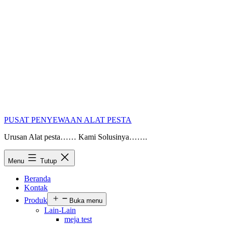
PUSAT PENYEWAAN ALAT PESTA
Urusan Alat pesta…… Kami Solusinya…….
Menu
Tutup
Beranda
Kontak
Produk
Buka menu
Lain-Lain
meja test