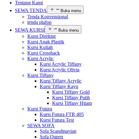
Tentang Kami
SEWA TENDA
Buka menu
Tenda Konvensional
tenda plafon
SEWA KURSI
Buka menu
Kursi Direktur
Kursi Anak Plastik
Kursi Kuliah
Kursi Crossback
Kursi Acrylic
Kursi Acrylic Tiffany
Kursi Acrylic Olivia
Kursi Tiffany
Kursi Tiffany Acrylic
Kursi Tiffany Kayu
Kursi Tiffany Gold
Kursi Tiffany Putih
Kursi Tiffany Hitam
Kursi Futura
Kursi Futura FTR 405
Kursi Futura Test
SEWA SOFA
Sofa Scandinavian
Sofa Queen