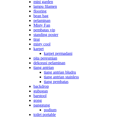
mini garden
lampu filamen
flooring
bean bag
pelaminan
Misty Fan
pembatas vip
standing poster
tirai
misty cool
karpet
karpet permadani
pita peresmian
dekorasi pelaminan
tiang antrian
tiang antrian bludru
tiang antrian stainless
tiang pembatas
backdrop
gubugan
barstool
gong
panggung
podium
toilet portable