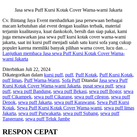
Jasa sewa Puff Kursi Kotak Cover Warna-warni Jakarta
Cv. Bintang Jaya Event menhadirkan jasa persewaan berbagai
macam kebutuhan alat event dengan kualitas terbaik, material
terjamin kualitasnya, kuat dankokoh, bersih dan siap pakai, kami
juga menawarkan jasa sewa puff kursi kotak cover warna-warni
jakarta, saat ini kursi puff menjadi salah satu kursi sofa yang cukup
populer karena memiliki banyak pilihan warna cover, lucu dan…
Lanjutkan membaca
Jasa sewa Puff Kursi Kotak Cover Warna-
warni Jakarta
Diterbitkan
Juli 22, 2024
Dikategorikan dalam
kursi puff
,
puff
,
Puff Kotak
,
Puff Kursi Kotak
,
puff limas
,
Puff Warna-Warni
,
Sofa Puff
Ditandai
Jasa sewa Puff
Kursi Kotak Cover Warna-warni Jakarta
,
pusat sewa puff
,
sewa
puff
,
sewa puff Bandung
,
sewa puff Bekasi
,
sewa puff Bogor
,
sewa
puff Cikampek
,
sewa puff Cikarang
,
sewa puff cilegon
,
sewa puff
Depok
,
sewa puff Jakarta
,
sewa puff Karawang
,
Sewa Puff Kursi
Kotak
,
Sewa Puff Kursi Kotak Cover Warna-warni
,
sewa puff limas
Jakarta
,
sewa puff Purwakarta
,
sewa puff Subang
,
sewa puff
Tangerang
,
sewa puff Teluk Jambe
RESPON CEPAT