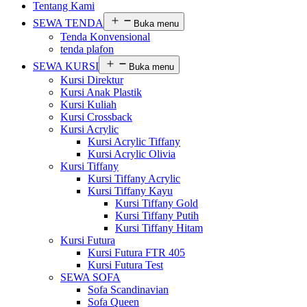
Tentang Kami
SEWA TENDA
Buka menu
Tenda Konvensional
tenda plafon
SEWA KURSI
Buka menu
Kursi Direktur
Kursi Anak Plastik
Kursi Kuliah
Kursi Crossback
Kursi Acrylic
Kursi Acrylic Tiffany
Kursi Acrylic Olivia
Kursi Tiffany
Kursi Tiffany Acrylic
Kursi Tiffany Kayu
Kursi Tiffany Gold
Kursi Tiffany Putih
Kursi Tiffany Hitam
Kursi Futura
Kursi Futura FTR 405
Kursi Futura Test
SEWA SOFA
Sofa Scandinavian
Sofa Queen