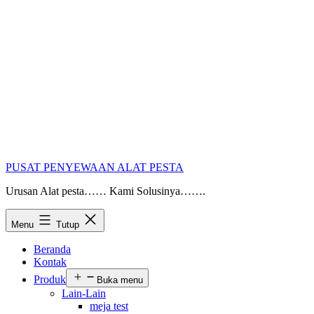
PUSAT PENYEWAAN ALAT PESTA
Urusan Alat pesta…… Kami Solusinya…….
Menu
Tutup
Beranda
Kontak
Produk
Buka menu
Lain-Lain
meja test