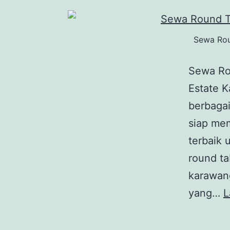
Sewa Rou
Sewa Ro
Estate 
berbagai
siap me
terbaik
round ta
karawang
yang…
L