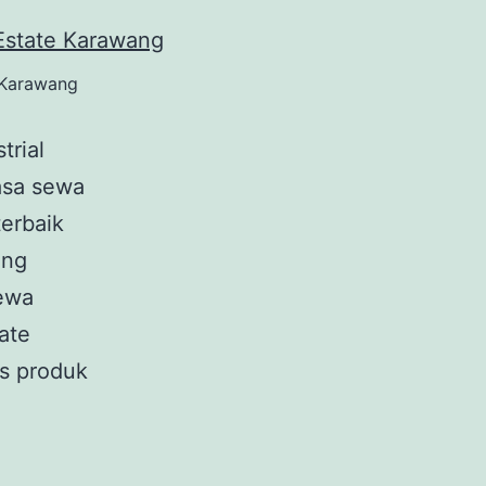
 Karawang
rial
asa sewa
erbaik
ang
sewa
ate
as produk