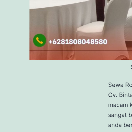
Sewa Ro
Cv. Bin
macam k
sangat 
anda ber