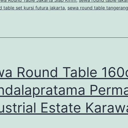
wa Round Table Jakarta Siap Kirim
,
sewa round table jakar
 table set kursi futura jakarta
,
sewa round table tangeran
a Round Table 16
dalapratama Perma
ustrial Estate Kara