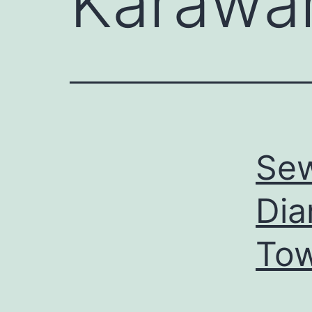
Karawa
Sew
Dia
Tow