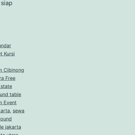
 siap
undar
t Kursi
m Cibinong
ra Free
state
und table
m Event
karta
,
sewa
round
e jakarta