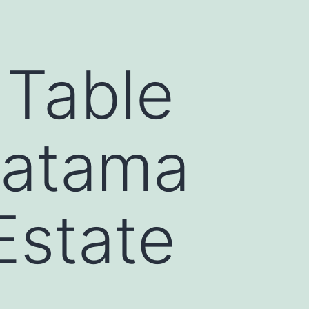
Table
ratama
Estate