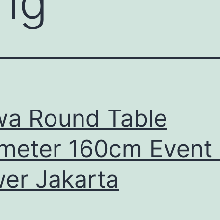
ng
a Round Table
meter 160cm Event
er Jakarta