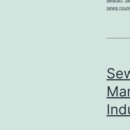
selatan
,
Se
sewa round
Sew
Man
Ind