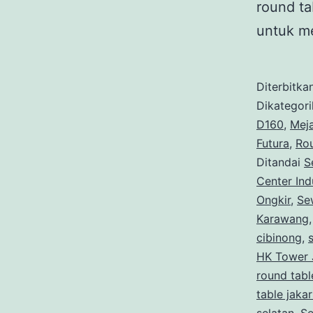
round ta
untuk 
Diterbitka
Dikategor
D160
,
Mej
Futura
,
Ro
Ditandai
S
Center Ind
Ongkir
,
Se
Karawang
cibinong
,
HK Tower 
round tabl
table jaka