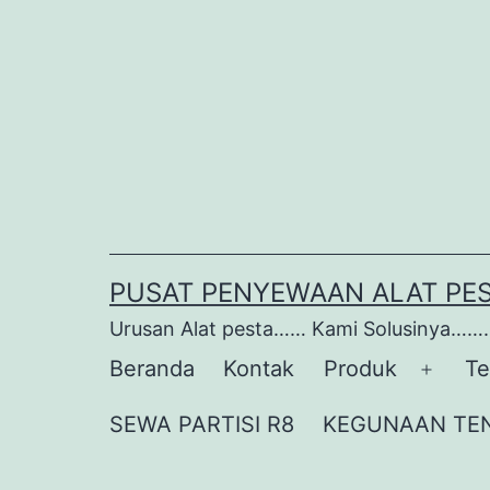
Lewati
ke
konten
PUSAT PENYEWAAN ALAT PE
Urusan Alat pesta…… Kami Solusinya…….
Beranda
Kontak
Produk
Te
Buka
menu
SEWA PARTISI R8
KEGUNAAN TE