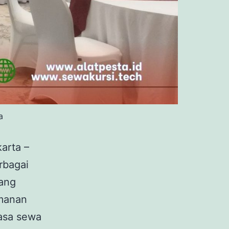
a
arta –
rbagai
yang
amanan
jasa sewa