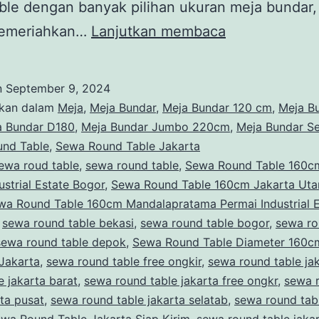
ble dengan banyak pilihan ukuran meja bundar,
Sewa
memeriahkan…
Lanjutkan membaca
Round
Table
n
September 9, 2024
Diameter
ikan dalam
Meja
,
Meja Bundar
,
Meja Bundar 120 cm
,
Meja B
160cm
a Bundar D180
,
Meja Bundar Jumbo 220cm
,
Meja Bundar Se
und Table
,
Sewa Round Table Jakarta
Event
ewa roud table
,
sewa round table
,
Sewa Round Table 160c
HK
ustrial Estate Bogor
,
Sewa Round Table 160cm Jakarta Uta
Tower
wa Round Table 160cm Mandalapratama Permai Industrial E
,
sewa round table bekasi
,
sewa round table bogor
Jakarta
,
sewa ro
sewa round table depok
,
Sewa Round Table Diameter 160c
Jakarta
,
sewa round table free ongkir
,
sewa round table ja
e jakarta barat
,
sewa round table jakarta free ongkr
,
sewa 
rta pusat
,
sewa round table jakarta selatab
,
sewa round tabl