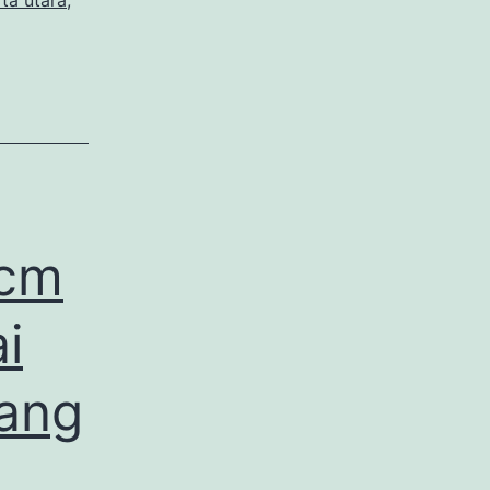
ta utara
,
g
0cm
i
wang