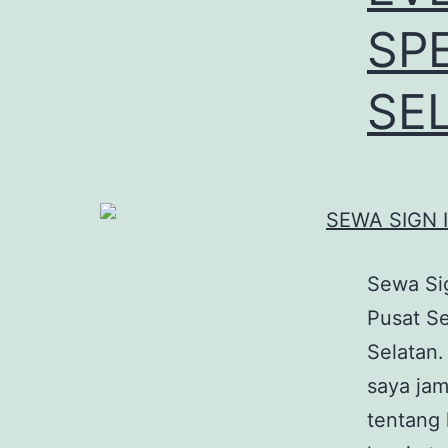
SPE
SE
Sewa Sig
Pusat Se
Selatan.
saya jam
tentang 