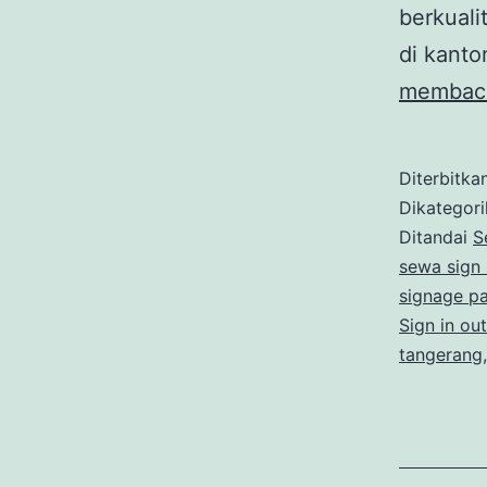
berkuali
di kanto
membac
Diterbitka
Dikategor
Ditandai
S
sewa sign 
signage p
Sign in ou
tangerang