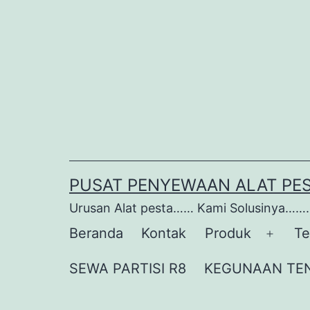
Lewati
ke
konten
PUSAT PENYEWAAN ALAT PE
Urusan Alat pesta…… Kami Solusinya…….
Beranda
Kontak
Produk
Te
Buka
menu
SEWA PARTISI R8
KEGUNAAN TE