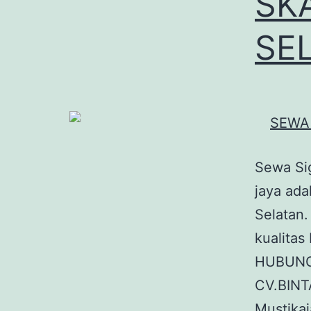
SK
SE
Sewa Sig
jaya ada
Selatan.
kualitas
HUBUNG
CV.BINT
Mustika