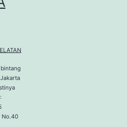
A
 bintang
 Jakarta
stinya
:
5
I No.40