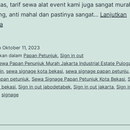
tas, tarif sewa alat event kami juga sangat mura
ng, anti mahal dan pastinya sangat…
Lanjutkan
SEWA
a
PAPAN
PENUNJUK
n
Oktober 11, 2023
MURAH
ikan dalam
Papan Petunjuk
,
Sign in out
JAKARTA
ewa Papan Penunjuk Murah Jakarta Industrial Estate Pulo
in
,
sewa signage kota bekasi
,
sewa signage papan petunju
INDUSTRIAL
apan petunjuk
,
Sewa Signage Papan Petunjuk Kota Bekasi
,
S
ESTATE
t bekasi
,
Sign in out jabodetabek
,
Sign in out jakarta
,
Sign i
PULOGADUNG
,
signage