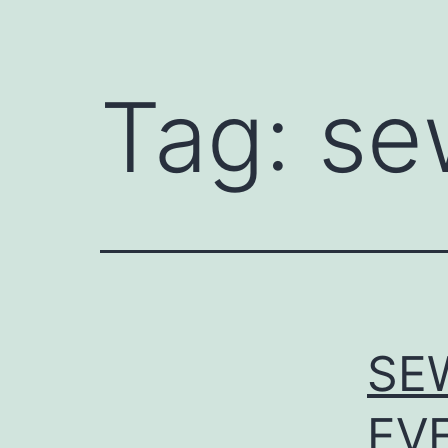
Tag:
se
SE
EV