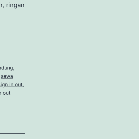
h, ringan
gadung
,
,
sewa
ign in out
,
n out