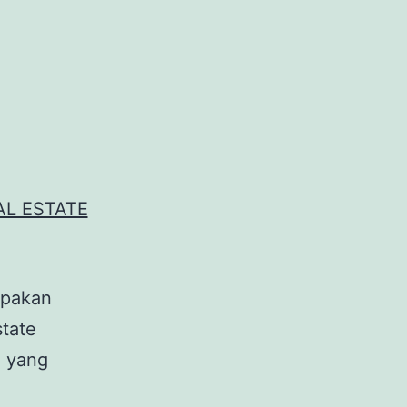
upakan
state
n yang