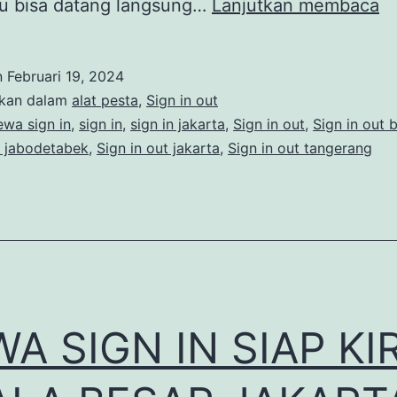
S
au bisa datang langsung…
Lanjutkan membaca
S
IN
n
Februari 19, 2024
U
ikan dalam
alat pesta
,
Sign in out
E
ewa sign in
,
sign in
,
sign in jakarta
,
Sign in out
,
Sign in out 
t jabodetabek
,
Sign in out jakarta
,
Sign in out tangerang
B
D
S
DI
J
S
A SIGN IN SIAP KI