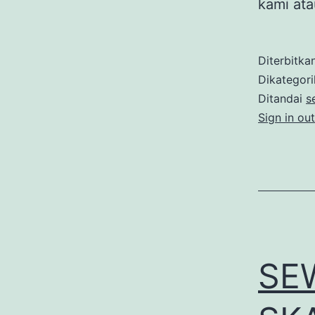
kami at
Diterbitka
Dikategor
Ditandai
s
Sign in ou
SEW