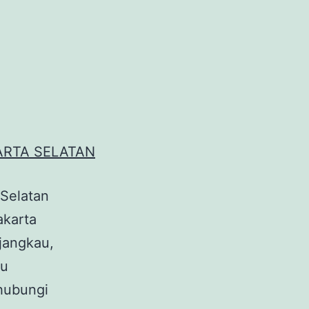
 Selatan
akarta
rjangkau,
au
 hubungi