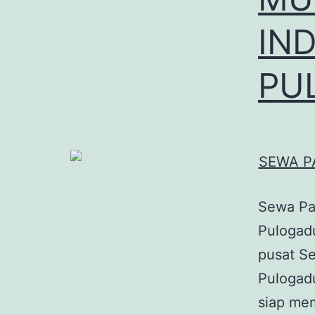
IN
PU
Sewa Pap
Pulogad
pusat Se
Pulogadu
siap me