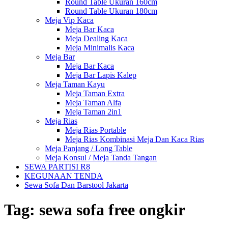
Round Table Ukuran 160cm
Round Table Ukuran 180cm
Meja Vip Kaca
Meja Bar Kaca
Meja Dealing Kaca
Meja Minimalis Kaca
Meja Bar
Meja Bar Kaca
Meja Bar Lapis Kalep
Meja Taman Kayu
Meja Taman Extra
Meja Taman Alfa
Meja Taman 2in1
Meja Rias
Meja Rias Portable
Meja Rias Kombinasi Meja Dan Kaca Rias
Meja Panjang / Long Table
Meja Konsul / Meja Tanda Tangan
SEWA PARTISI R8
KEGUNAAN TENDA
Sewa Sofa Dan Barstool Jakarta
Tag:
sewa sofa free ongkir