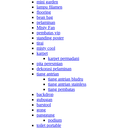
mini garden
lampu filamen
flooring
bean bag
pelaminan
Misty Fan
pembatas vip
standing poster
tirai
misty cool
karpet
karpet permadani
pita peresmian
dekorasi pelaminan
tiang antrian
tiang antrian bludru
tiang antrian stainless
tiang pembatas
backdrop
gubugan
barstool
gong
panggung
podium
toilet portable