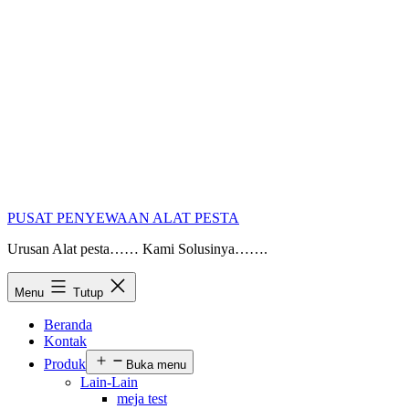
PUSAT PENYEWAAN ALAT PESTA
Urusan Alat pesta…… Kami Solusinya…….
Menu
Tutup
Beranda
Kontak
Produk
Buka menu
Lain-Lain
meja test