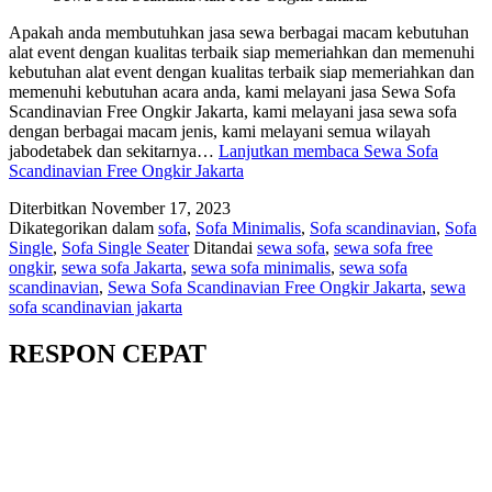
Apakah anda membutuhkan jasa sewa berbagai macam kebutuhan
alat event dengan kualitas terbaik siap memeriahkan dan memenuhi
kebutuhan alat event dengan kualitas terbaik siap memeriahkan dan
memenuhi kebutuhan acara anda, kami melayani jasa Sewa Sofa
Scandinavian Free Ongkir Jakarta, kami melayani jasa sewa sofa
dengan berbagai macam jenis, kami melayani semua wilayah
jabodetabek dan sekitarnya…
Lanjutkan membaca
Sewa Sofa
Scandinavian Free Ongkir Jakarta
Diterbitkan
November 17, 2023
Dikategorikan dalam
sofa
,
Sofa Minimalis
,
Sofa scandinavian
,
Sofa
Single
,
Sofa Single Seater
Ditandai
sewa sofa
,
sewa sofa free
ongkir
,
sewa sofa Jakarta
,
sewa sofa minimalis
,
sewa sofa
scandinavian
,
Sewa Sofa Scandinavian Free Ongkir Jakarta
,
sewa
sofa scandinavian jakarta
RESPON CEPAT