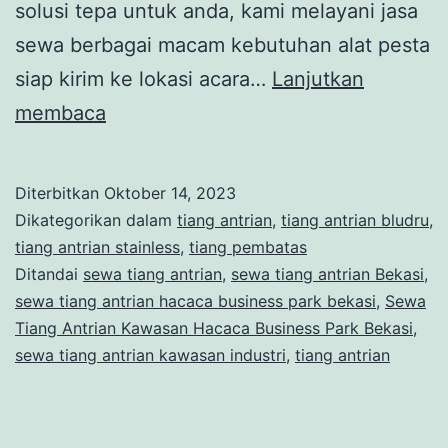
solusi tepa untuk anda, kami melayani jasa
sewa berbagai macam kebutuhan alat pesta
siap kirim ke lokasi acara…
Lanjutkan
Sewa
membaca
Tiang
Antrian
Diterbitkan
Oktober 14, 2023
Kawasan
Dikategorikan dalam
tiang antrian
,
tiang antrian bludru
,
Industri
tiang antrian stainless
,
tiang pembatas
Ditandai
sewa tiang antrian
,
sewa tiang antrian Bekasi
,
Hacaca
sewa tiang antrian hacaca business park bekasi
,
Sewa
Business
Tiang Antrian Kawasan Hacaca Business Park Bekasi
,
Park
sewa tiang antrian kawasan industri
,
tiang antrian
Bekasi