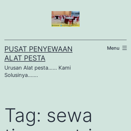
Lewati
ke
konten
PUSAT PENYEWAAN
Menu
ALAT PESTA
Urusan Alat pesta…… Kami
Solusinya…….
Tag:
sewa