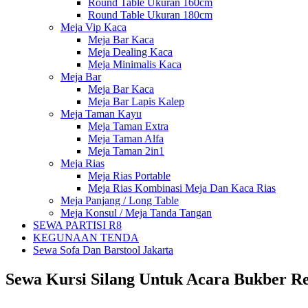
Round Table Ukuran 160cm
Round Table Ukuran 180cm
Meja Vip Kaca
Meja Bar Kaca
Meja Dealing Kaca
Meja Minimalis Kaca
Meja Bar
Meja Bar Kaca
Meja Bar Lapis Kalep
Meja Taman Kayu
Meja Taman Extra
Meja Taman Alfa
Meja Taman 2in1
Meja Rias
Meja Rias Portable
Meja Rias Kombinasi Meja Dan Kaca Rias
Meja Panjang / Long Table
Meja Konsul / Meja Tanda Tangan
SEWA PARTISI R8
KEGUNAAN TENDA
Sewa Sofa Dan Barstool Jakarta
Sewa Kursi Silang Untuk Acara Bukber Re