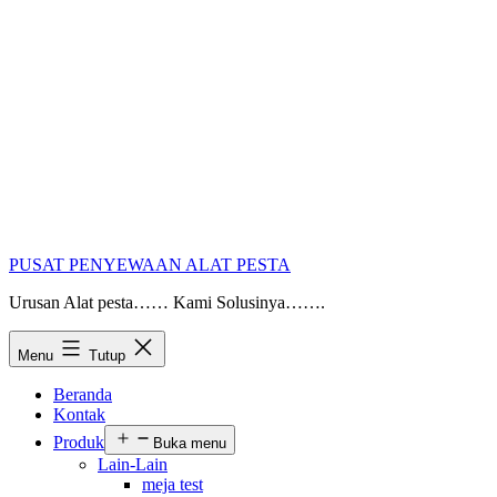
PUSAT PENYEWAAN ALAT PESTA
Urusan Alat pesta…… Kami Solusinya…….
Menu
Tutup
Beranda
Kontak
Produk
Buka menu
Lain-Lain
meja test