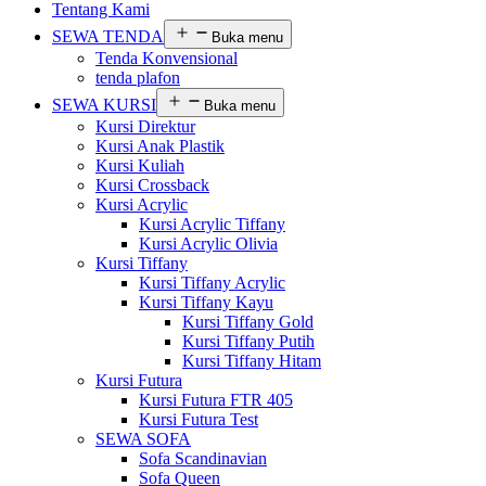
Tentang Kami
SEWA TENDA
Buka menu
Tenda Konvensional
tenda plafon
SEWA KURSI
Buka menu
Kursi Direktur
Kursi Anak Plastik
Kursi Kuliah
Kursi Crossback
Kursi Acrylic
Kursi Acrylic Tiffany
Kursi Acrylic Olivia
Kursi Tiffany
Kursi Tiffany Acrylic
Kursi Tiffany Kayu
Kursi Tiffany Gold
Kursi Tiffany Putih
Kursi Tiffany Hitam
Kursi Futura
Kursi Futura FTR 405
Kursi Futura Test
SEWA SOFA
Sofa Scandinavian
Sofa Queen