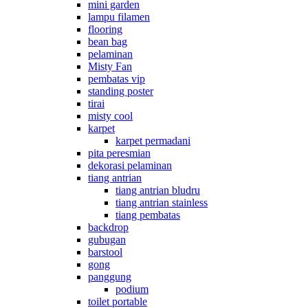
mini garden
lampu filamen
flooring
bean bag
pelaminan
Misty Fan
pembatas vip
standing poster
tirai
misty cool
karpet
karpet permadani
pita peresmian
dekorasi pelaminan
tiang antrian
tiang antrian bludru
tiang antrian stainless
tiang pembatas
backdrop
gubugan
barstool
gong
panggung
podium
toilet portable