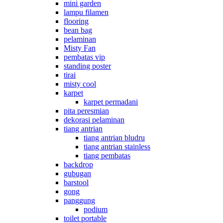
mini garden
lampu filamen
flooring
bean bag
pelaminan
Misty Fan
pembatas vip
standing poster
tirai
misty cool
karpet
karpet permadani
pita peresmian
dekorasi pelaminan
tiang antrian
tiang antrian bludru
tiang antrian stainless
tiang pembatas
backdrop
gubugan
barstool
gong
panggung
podium
toilet portable