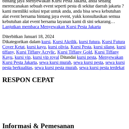
bintang jaya Menyewakan Kursi Pesta Jakarta, anda sedang
merencanakan sebuah event seperti pesta di sekitar daerah jakarta ?
kami memiliki solusi tepat untuk anda, anda bisa sewa kebutuhan
alat event bersama bintang jaya event, yukk konsultasikan semua
kebutuhan alat event bersama layanan kami di sini sekarang…
Lanjutkan membaca
Menyewakan Kursi Pesta Jakarta
Diterbitkan
Januari 18, 2024
Dikategorikan dalam
kursi
,
Kursi Akrilik
,
kursi futura
,
Kursi Futura
Cover Ketat
,
kursi kayu
,
kursi olivia
,
Kursi Pesta
,
kursi silang
,
kursi
tiffany
,
Kursi Tiffany Acrylic
,
Kursi Tiffany Gold
,
Kursi Tiffany
Kayu
,
kursi vip
,
kursi vip royal
Ditandai
kursi pesta
,
Menyewakan
Kursi Pesta Jakarta
,
sewa kursi murah
,
sewa kursi pesta
,
sewa kursi
pesta berkualitas
,
sewa kursi pesta murah
,
sewa kursi pesta terdekat
RESPON CEPAT
Informasi & Pemesanan