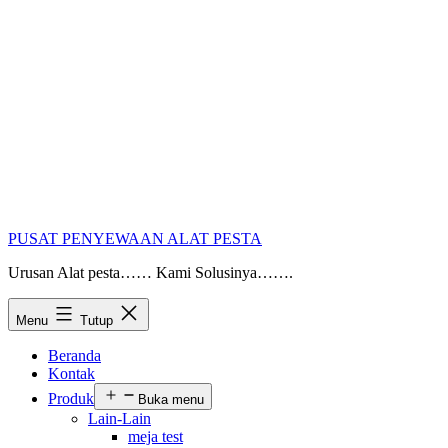
PUSAT PENYEWAAN ALAT PESTA
Urusan Alat pesta…… Kami Solusinya…….
Menu
Tutup
Beranda
Kontak
Produk
Buka menu
Lain-Lain
meja test