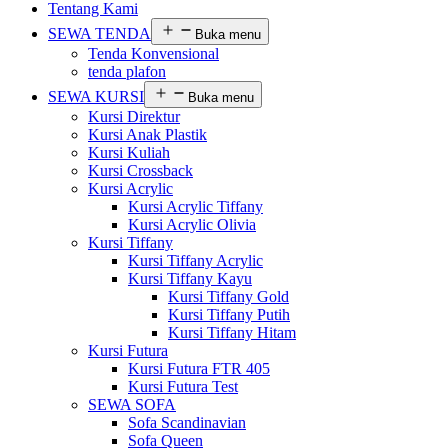
Tentang Kami
SEWA TENDA
Buka menu
Tenda Konvensional
tenda plafon
SEWA KURSI
Buka menu
Kursi Direktur
Kursi Anak Plastik
Kursi Kuliah
Kursi Crossback
Kursi Acrylic
Kursi Acrylic Tiffany
Kursi Acrylic Olivia
Kursi Tiffany
Kursi Tiffany Acrylic
Kursi Tiffany Kayu
Kursi Tiffany Gold
Kursi Tiffany Putih
Kursi Tiffany Hitam
Kursi Futura
Kursi Futura FTR 405
Kursi Futura Test
SEWA SOFA
Sofa Scandinavian
Sofa Queen