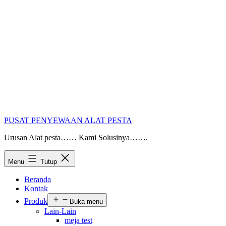
PUSAT PENYEWAAN ALAT PESTA
Urusan Alat pesta…… Kami Solusinya…….
Menu
Tutup
Beranda
Kontak
Produk
Buka menu
Lain-Lain
meja test