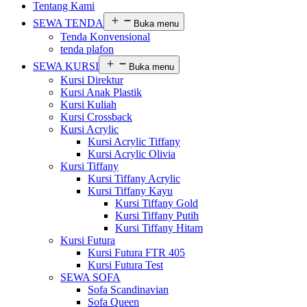
Tentang Kami
SEWA TENDA
Buka menu
Tenda Konvensional
tenda plafon
SEWA KURSI
Buka menu
Kursi Direktur
Kursi Anak Plastik
Kursi Kuliah
Kursi Crossback
Kursi Acrylic
Kursi Acrylic Tiffany
Kursi Acrylic Olivia
Kursi Tiffany
Kursi Tiffany Acrylic
Kursi Tiffany Kayu
Kursi Tiffany Gold
Kursi Tiffany Putih
Kursi Tiffany Hitam
Kursi Futura
Kursi Futura FTR 405
Kursi Futura Test
SEWA SOFA
Sofa Scandinavian
Sofa Queen