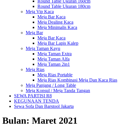
Round Table Ukuran 160cm
Round Table Ukuran 180cm
Meja Vip Kaca
Meja Bar Kaca
Meja Dealing Kaca
Meja Minimalis Kaca
Meja Bar
Meja Bar Kaca
Meja Bar Lapis Kalep
Meja Taman Kayu
Meja Taman Extra
Meja Taman Alfa
Meja Taman 2in1
Meja Rias
Meja Rias Portable
Meja Rias Kombinasi Meja Dan Kaca Rias
Meja Panjang / Long Table
Meja Konsul / Meja Tanda Tangan
SEWA PARTISI R8
KEGUNAAN TENDA
Sewa Sofa Dan Barstool Jakarta
Bulan:
Maret 2021