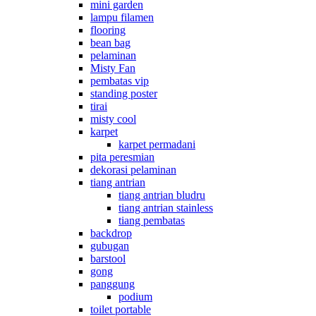
mini garden
lampu filamen
flooring
bean bag
pelaminan
Misty Fan
pembatas vip
standing poster
tirai
misty cool
karpet
karpet permadani
pita peresmian
dekorasi pelaminan
tiang antrian
tiang antrian bludru
tiang antrian stainless
tiang pembatas
backdrop
gubugan
barstool
gong
panggung
podium
toilet portable