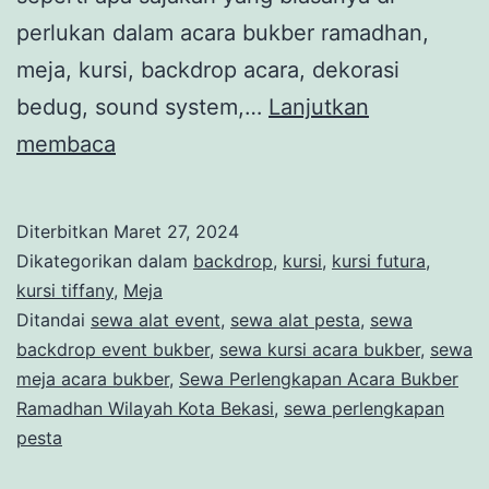
perlukan dalam acara bukber ramadhan,
meja, kursi, backdrop acara, dekorasi
bedug, sound system,…
Lanjutkan
Sewa
membaca
Perlengkapan
Acara
Diterbitkan
Maret 27, 2024
Bukber
Dikategorikan dalam
backdrop
,
kursi
,
kursi futura
,
Ramadhan
kursi tiffany
,
Meja
Ditandai
sewa alat event
,
sewa alat pesta
,
sewa
Wilayah
backdrop event bukber
,
sewa kursi acara bukber
,
sewa
Kota
meja acara bukber
,
Sewa Perlengkapan Acara Bukber
Bekasi
Ramadhan Wilayah Kota Bekasi
,
sewa perlengkapan
pesta