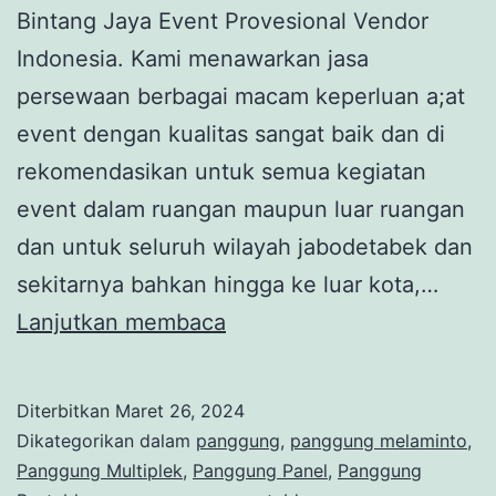
Bintang Jaya Event Provesional Vendor
Indonesia. Kami menawarkan jasa
persewaan berbagai macam keperluan a;at
event dengan kualitas sangat baik dan di
rekomendasikan untuk semua kegiatan
event dalam ruangan maupun luar ruangan
dan untuk seluruh wilayah jabodetabek dan
sekitarnya bahkan hingga ke luar kota,…
Sewa
Lanjutkan membaca
Panggung
Tema
Diterbitkan
Maret 26, 2024
Bukber
Dikategorikan dalam
panggung
,
panggung melaminto
,
Ramadhan
Panggung Multiplek
,
Panggung Panel
,
Panggung