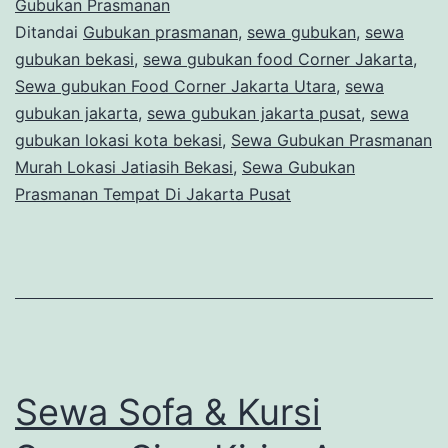
Loka
Gubukan Prasmanan
Ditandai
Gubukan prasmanan
,
sewa gubukan
,
sewa
Jatia
gubukan bekasi
,
sewa gubukan food Corner Jakarta
,
Beka
Sewa gubukan Food Corner Jakarta Utara
,
sewa
gubukan jakarta
,
sewa gubukan jakarta pusat
,
sewa
gubukan lokasi kota bekasi
,
Sewa Gubukan Prasmanan
Murah Lokasi Jatiasih Bekasi
,
Sewa Gubukan
Prasmanan Tempat Di Jakarta Pusat
Sewa Sofa & Kursi