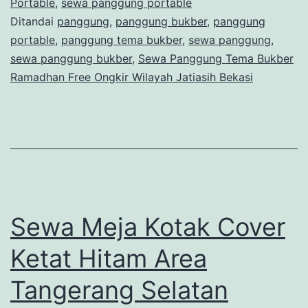
Portable
,
sewa panggung portable
Free
Ditandai
panggung
,
panggung bukber
,
panggung
Ongkir
portable
,
panggung tema bukber
,
sewa panggung
,
Wilayah
sewa panggung bukber
,
Sewa Panggung Tema Bukber
Ramadhan Free Ongkir Wilayah Jatiasih Bekasi
Jatiasih
Bekasi
Sewa Meja Kotak Cover
Ketat Hitam Area
Tangerang Selatan