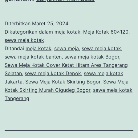
Meja
Kotak
Diterbitkan
Maret 25, 2024
Cover
Dikategorikan dalam
meja kotak
,
Meja Kotak 60x120
,
Ketat
sewa meja kotak
Ditandai
meja kotak
,
sewa meja
,
sewa meja kotak
,
Hitam
sewa meja kotak banten
,
sewa meja kotak Bogor
,
Area
Sewa Meja Kotak Cover Ketat Hitam Area Tangerang
Tangerang
Selatan
,
sewa meja kotak Depok
,
sewa meja kotak
Jakarta
,
Sewa Meja Kotak Skirting Bogor
Selatan
,
Sewa Meja
Kotak Skirting Murah Cigudeg Bogor
,
sewa meja kotak
Tangerang