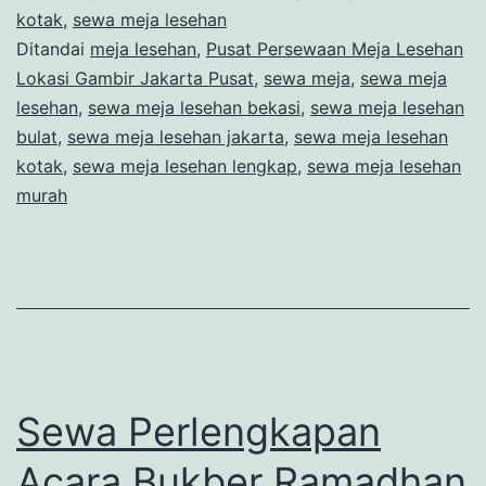
kotak
,
sewa meja lesehan
Free
Ditandai
meja lesehan
,
Pusat Persewaan Meja Lesehan
Ongk
Lokasi Gambir Jakarta Pusat
,
sewa meja
,
sewa meja
Loka
lesehan
,
sewa meja lesehan bekasi
,
sewa meja lesehan
bulat
,
sewa meja lesehan jakarta
,
sewa meja lesehan
Gamb
kotak
,
sewa meja lesehan lengkap
,
sewa meja lesehan
Jaka
murah
Pusa
Sewa Perlengkapan
Acara Bukber Ramadhan