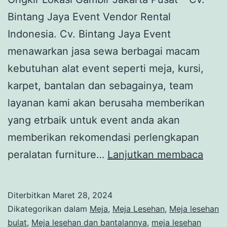
Bintang Jaya Event Vendor Rental
Indonesia. Cv. Bintang Jaya Event
menawarkan jasa sewa berbagai macam
kebutuhan alat event seperti meja, kursi,
karpet, bantalan dan sebagainya, team
layanan kami akan berusaha memberikan
yang etrbaik untuk event anda akan
memberikan rekomendasi perlengkapan
Pusa
peralatan furniture…
Lanjutkan membaca
Pers
Meja
Diterbitkan
Maret 28, 2024
Lese
Dikategorikan dalam
Meja
,
Meja Lesehan
,
Meja lesehan
Mura
bulat
,
Meja lesehan dan bantalannya
,
meja lesehan