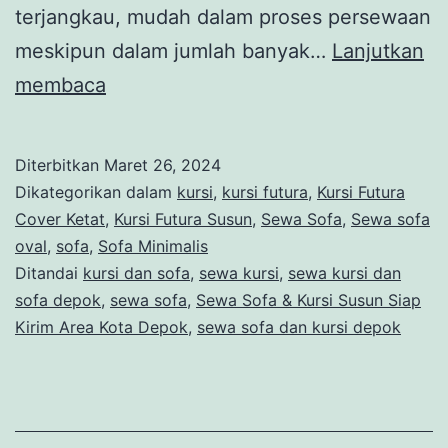
terjangkau, mudah dalam proses persewaan
meskipun dalam jumlah banyak…
Lanjutkan
Sewa
membaca
Sofa
&
Diterbitkan
Maret 26, 2024
Kursi
Dikategorikan dalam
kursi
,
kursi futura
,
Kursi Futura
Susun
Cover Ketat
,
Kursi Futura Susun
,
Sewa Sofa
,
Sewa sofa
oval
,
sofa
,
Sofa Minimalis
Siap
Ditandai
kursi dan sofa
,
sewa kursi
,
sewa kursi dan
Kirim
sofa depok
,
sewa sofa
,
Sewa Sofa & Kursi Susun Siap
Area
Kirim Area Kota Depok
,
sewa sofa dan kursi depok
Kota
Depok