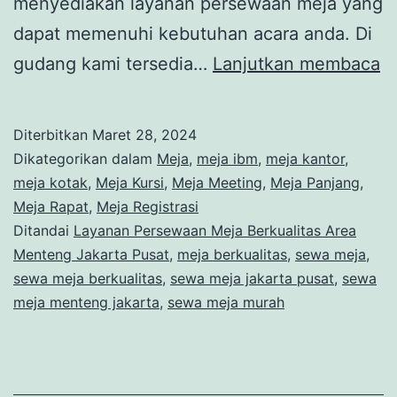
menyediakan layanan persewaan meja yang
dapat memenuhi kebutuhan acara anda. Di
L
gudang kami tersedia…
Lanjutkan membaca
P
M
Diterbitkan
Maret 28, 2024
Be
Dikategorikan dalam
Meja
,
meja ibm
,
meja kantor
,
A
meja kotak
,
Meja Kursi
,
Meja Meeting
,
Meja Panjang
,
Meja Rapat
,
Meja Registrasi
M
Ditandai
Layanan Persewaan Meja Berkualitas Area
Ja
Menteng Jakarta Pusat
,
meja berkualitas
,
sewa meja
,
P
sewa meja berkualitas
,
sewa meja jakarta pusat
,
sewa
meja menteng jakarta
,
sewa meja murah