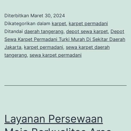
Sewa
Karpet
Diterbitkan
Maret 30, 2024
Permadani
Dikategorikan dalam
karpet
,
karpet permadani
Turki
Ditandai
daerah tangerang
,
depot sewa karpet
,
Depot
Sewa Karpet Permadani Turki Murah Di Sekitar Daerah
Murah
Jakarta
,
karpet permadani
,
sewa karpet daerah
Di
tangerang
,
sewa karpet permadani
Sekitar
Daerah
Jakarta
Layanan Persewaan