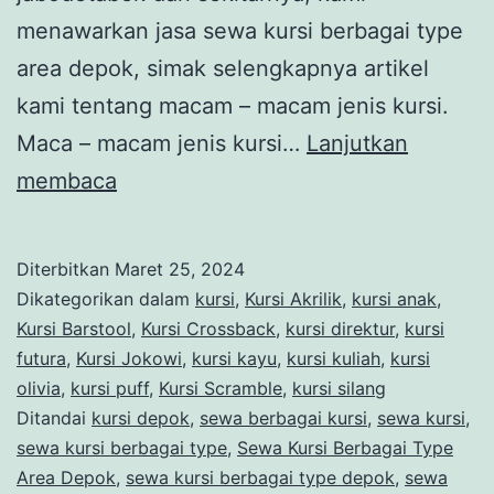
menawarkan jasa sewa kursi berbagai type
area depok, simak selengkapnya artikel
kami tentang macam – macam jenis kursi.
Maca – macam jenis kursi…
Lanjutkan
Sewa
membaca
Kursi
Berbagai
Diterbitkan
Maret 25, 2024
Type
Dikategorikan dalam
kursi
,
Kursi Akrilik
,
kursi anak
,
Area
Kursi Barstool
,
Kursi Crossback
,
kursi direktur
,
kursi
futura
,
Kursi Jokowi
,
kursi kayu
,
kursi kuliah
,
kursi
Depok
olivia
,
kursi puff
,
Kursi Scramble
,
kursi silang
Ditandai
kursi depok
,
sewa berbagai kursi
,
sewa kursi
,
sewa kursi berbagai type
,
Sewa Kursi Berbagai Type
Area Depok
,
sewa kursi berbagai type depok
,
sewa