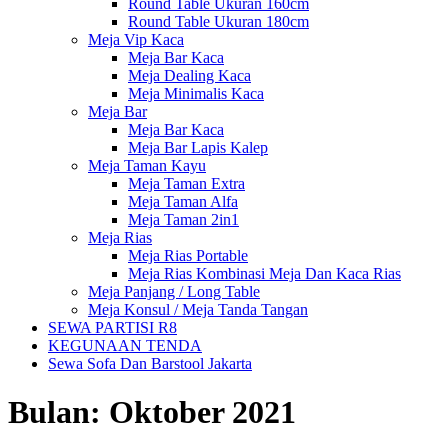
Round Table Ukuran 160cm
Round Table Ukuran 180cm
Meja Vip Kaca
Meja Bar Kaca
Meja Dealing Kaca
Meja Minimalis Kaca
Meja Bar
Meja Bar Kaca
Meja Bar Lapis Kalep
Meja Taman Kayu
Meja Taman Extra
Meja Taman Alfa
Meja Taman 2in1
Meja Rias
Meja Rias Portable
Meja Rias Kombinasi Meja Dan Kaca Rias
Meja Panjang / Long Table
Meja Konsul / Meja Tanda Tangan
SEWA PARTISI R8
KEGUNAAN TENDA
Sewa Sofa Dan Barstool Jakarta
Bulan:
Oktober 2021