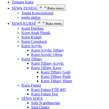
Tentang Kami
SEWA TENDA
Buka menu
Tenda Konvensional
tenda plafon
SEWA KURSI
Buka menu
Kursi Direktur
Kursi Anak Plastik
Kursi Kuliah
Kursi Crossback
Kursi Acrylic
Kursi Acrylic Tiffany
Kursi Acrylic Olivia
Kursi Tiffany
Kursi Tiffany Acrylic
Kursi Tiffany Kayu
Kursi Tiffany Gold
Kursi Tiffany Putih
Kursi Tiffany Hitam
Kursi Futura
Kursi Futura FTR 405
Kursi Futura Test
SEWA SOFA
Sofa Scandinavian
Sofa Queen