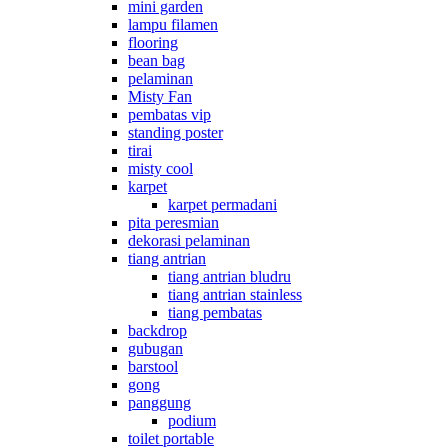
mini garden
lampu filamen
flooring
bean bag
pelaminan
Misty Fan
pembatas vip
standing poster
tirai
misty cool
karpet
karpet permadani
pita peresmian
dekorasi pelaminan
tiang antrian
tiang antrian bludru
tiang antrian stainless
tiang pembatas
backdrop
gubugan
barstool
gong
panggung
podium
toilet portable