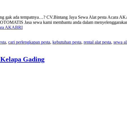
ng gak ada tempatnya…? CV.Bintang Jaya Sewa Alat pesta Acara AKA
MATIS Jasa sewa kami membantu anda dalam menyelenggarakan aca
cara AKABRI
esta
,
cari perlengkapan pesta
,
kebutuhan pesta
,
rental alat pesta
,
sewa al
 Kelapa Gading