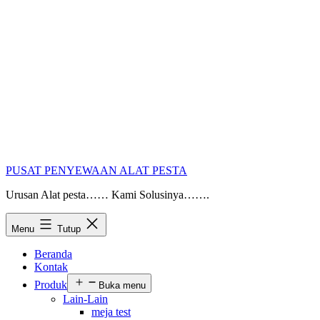
PUSAT PENYEWAAN ALAT PESTA
Urusan Alat pesta…… Kami Solusinya…….
Menu
Tutup
Beranda
Kontak
Produk
Buka menu
Lain-Lain
meja test