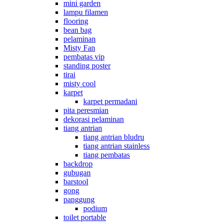
mini garden
lampu filamen
flooring
bean bag
pelaminan
Misty Fan
pembatas vip
standing poster
tirai
misty cool
karpet
karpet permadani
pita peresmian
dekorasi pelaminan
tiang antrian
tiang antrian bludru
tiang antrian stainless
tiang pembatas
backdrop
gubugan
barstool
gong
panggung
podium
toilet portable