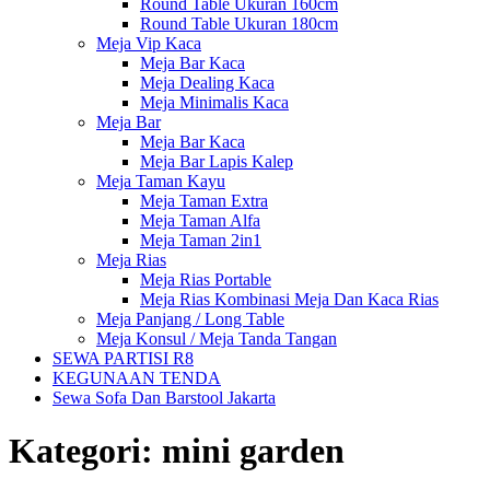
Round Table Ukuran 160cm
Round Table Ukuran 180cm
Meja Vip Kaca
Meja Bar Kaca
Meja Dealing Kaca
Meja Minimalis Kaca
Meja Bar
Meja Bar Kaca
Meja Bar Lapis Kalep
Meja Taman Kayu
Meja Taman Extra
Meja Taman Alfa
Meja Taman 2in1
Meja Rias
Meja Rias Portable
Meja Rias Kombinasi Meja Dan Kaca Rias
Meja Panjang / Long Table
Meja Konsul / Meja Tanda Tangan
SEWA PARTISI R8
KEGUNAAN TENDA
Sewa Sofa Dan Barstool Jakarta
Kategori:
mini garden