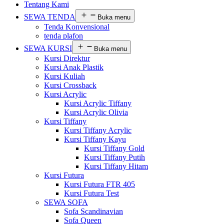
Tentang Kami
SEWA TENDA
Buka menu
Tenda Konvensional
tenda plafon
SEWA KURSI
Buka menu
Kursi Direktur
Kursi Anak Plastik
Kursi Kuliah
Kursi Crossback
Kursi Acrylic
Kursi Acrylic Tiffany
Kursi Acrylic Olivia
Kursi Tiffany
Kursi Tiffany Acrylic
Kursi Tiffany Kayu
Kursi Tiffany Gold
Kursi Tiffany Putih
Kursi Tiffany Hitam
Kursi Futura
Kursi Futura FTR 405
Kursi Futura Test
SEWA SOFA
Sofa Scandinavian
Sofa Queen