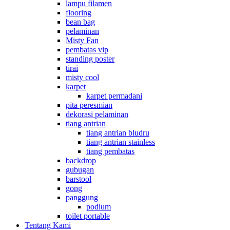
lampu filamen
flooring
bean bag
pelaminan
Misty Fan
pembatas vip
standing poster
tirai
misty cool
karpet
karpet permadani
pita peresmian
dekorasi pelaminan
tiang antrian
tiang antrian bludru
tiang antrian stainless
tiang pembatas
backdrop
gubugan
barstool
gong
panggung
podium
toilet portable
Tentang Kami