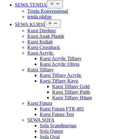
Buka
SEWA TENDA
menu
Tenda Konvensional
tenda plafon
Buka
SEWA KURSI
menu
Kursi Direktur
Kursi Anak Plastik
Kursi Kuliah
Kursi Crossback
Kursi Acrylic
Kursi Acrylic Tiffany
Kursi Acrylic Olivia
Kursi Tiffany
Kursi Tiffany Acrylic
Kursi Tiffany Kayu
Kursi Tiffany Gold
Kursi Tiffany Putih
Kursi Tiffany Hitam
Kursi Futura
Kursi Futura FTR 405
Kursi Futura Test
SEWA SOFA
Sofa Scandinavian
Sofa Queen
Sofa Oval