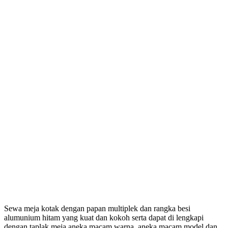
Sewa meja kotak dengan papan multiplek dan rangka besi
alumunium hitam yang kuat dan kokoh serta dapat di lengkapi
dengan taplak meja aneka macam warna, aneka macam model dan