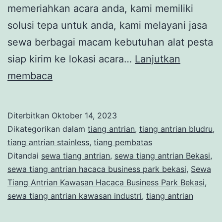
memeriahkan acara anda, kami memiliki
solusi tepa untuk anda, kami melayani jasa
sewa berbagai macam kebutuhan alat pesta
siap kirim ke lokasi acara…
Lanjutkan
Sewa
membaca
Tiang
Antrian
Diterbitkan
Oktober 14, 2023
Kawasan
Dikategorikan dalam
tiang antrian
,
tiang antrian bludru
,
Industri
tiang antrian stainless
,
tiang pembatas
Ditandai
sewa tiang antrian
,
sewa tiang antrian Bekasi
,
Hacaca
sewa tiang antrian hacaca business park bekasi
,
Sewa
Business
Tiang Antrian Kawasan Hacaca Business Park Bekasi
,
Park
sewa tiang antrian kawasan industri
,
tiang antrian
Bekasi