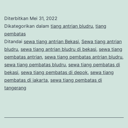
Tiang
Pembatas
Diterbitkan
Mei 31, 2022
Antrian
Dikategorikan dalam
tiang antrian bludru
,
tiang
Beludru
pembatas
Ditandai
sewa tiang antrian Bekasi
,
Sewa tiang antrian
Bekasi
bludru
,
sewa tiang antrian bludru di bekasi
,
sewa tiang
pembatas antrian
,
sewa tiang pembatas antrian bludru
,
sewa tiang pembatas bludru
,
sewa tiang pembatas di
bekasi
,
sewa tiang pembatas di depok
,
sewa tiang
pembatas di jakarta
,
sewa tiang pembatas di
tangerang