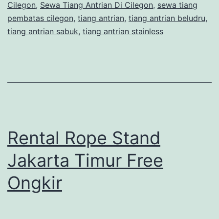
Cilegon
,
Sewa Tiang Antrian Di Cilegon
,
sewa tiang
pembatas cilegon
,
tiang antrian
,
tiang antrian beludru
,
tiang antrian sabuk
,
tiang antrian stainless
Rental Rope Stand
Jakarta Timur Free
Ongkir