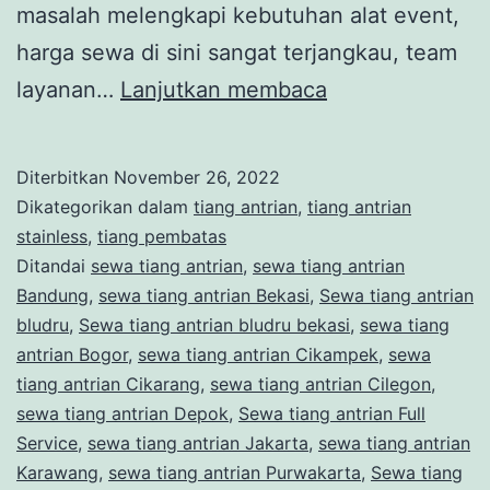
masalah melengkapi kebutuhan alat event,
harga sewa di sini sangat terjangkau, team
Sewa
layanan…
Lanjutkan membaca
Tiang
Sabuk
Diterbitkan
November 26, 2022
Antrian
Dikategorikan dalam
tiang antrian
,
tiang antrian
Merah
stainless
,
tiang pembatas
Ditandai
sewa tiang antrian
,
sewa tiang antrian
Puluhan
Bandung
,
sewa tiang antrian Bekasi
,
Sewa tiang antrian
Unit
bludru
,
Sewa tiang antrian bludru bekasi
,
sewa tiang
Di
antrian Bogor
,
sewa tiang antrian Cikampek
,
sewa
tiang antrian Cikarang
,
sewa tiang antrian Cilegon
Summarecon
,
sewa tiang antrian Depok
,
Sewa tiang antrian Full
Bekasi
Service
,
sewa tiang antrian Jakarta
,
sewa tiang antrian
Karawang
,
sewa tiang antrian Purwakarta
,
Sewa tiang