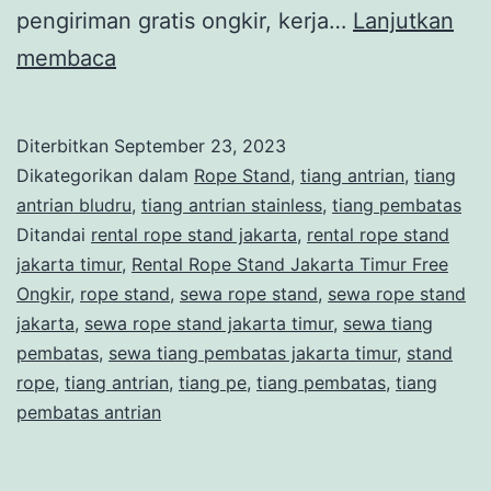
pengiriman gratis ongkir, kerja…
Lanjutkan
Rental
membaca
Rope
Stand
Diterbitkan
September 23, 2023
Jakarta
Dikategorikan dalam
Rope Stand
,
tiang antrian
,
tiang
Timur
antrian bludru
,
tiang antrian stainless
,
tiang pembatas
Ditandai
rental rope stand jakarta
,
rental rope stand
Free
jakarta timur
,
Rental Rope Stand Jakarta Timur Free
Ongkir
Ongkir
,
rope stand
,
sewa rope stand
,
sewa rope stand
jakarta
,
sewa rope stand jakarta timur
,
sewa tiang
pembatas
,
sewa tiang pembatas jakarta timur
,
stand
rope
,
tiang antrian
,
tiang pe
,
tiang pembatas
,
tiang
pembatas antrian