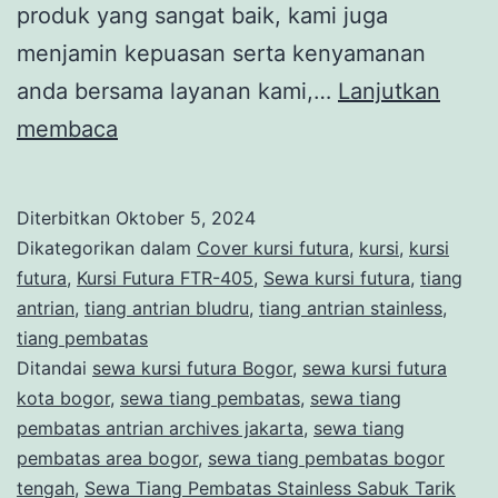
produk yang sangat baik, kami juga
menjamin kepuasan serta kenyamanan
anda bersama layanan kami,…
Lanjutkan
Sewa
membaca
Tiang
Pembatas
Diterbitkan
Oktober 5, 2024
Stainless
Dikategorikan dalam
Cover kursi futura
,
kursi
,
kursi
Sabuk
futura
,
Kursi Futura FTR-405
,
Sewa kursi futura
,
tiang
antrian
,
tiang antrian bludru
,
tiang antrian stainless
,
Tarik
tiang pembatas
Dan
Ditandai
sewa kursi futura Bogor
,
sewa kursi futura
Kursi
kota bogor
,
sewa tiang pembatas
,
sewa tiang
pembatas antrian archives jakarta
Futura
,
sewa tiang
pembatas area bogor
,
sewa tiang pembatas bogor
Bogor
tengah
,
Sewa Tiang Pembatas Stainless Sabuk Tarik