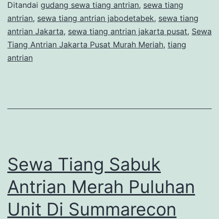
Ditandai
gudang sewa tiang antrian
,
sewa tiang
Murah
antrian
,
sewa tiang antrian jabodetabek
,
sewa tiang
Meriah
antrian Jakarta
,
sewa tiang antrian jakarta pusat
,
Sewa
Tiang Antrian Jakarta Pusat Murah Meriah
,
tiang
antrian
Sewa Tiang Sabuk
Antrian Merah Puluhan
Unit Di Summarecon