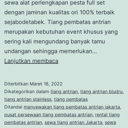
sewa alat perlengkapan pesta full set
dengan jaminan kualitas ori 100% terbaik
sejabodetabek. Tiang pembatas antrian
merupakan kebutuhan event khusus yang
sering kali mengundang banyak tamu
undangan sehingga memerlukan…
Sewa
Lanjutkan membaca
Tiang
Pembatas
Diterbitkan
Maret 18, 2022
Antrian
Dikategorikan dalam
tiang antrian
,
tiang antrian bludru
,
Archives
tiang antrian stainless
,
tiang pembatas
Ditandai
menyewakan tiang pembatas antrian jakarta
,
Jakarta
pusat persewaan tiang pembatas antrian
,
rental tiang
pembatas antrian
,
sewa tiang antrian Jakarta
,
sewa