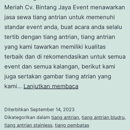
Meriah Cv. Bintang Jaya Event menawarkan
jasa sewa tiang antrian untuk memenuhi
standar event anda, buat acara anda selalu
tertib dengan tiang antrian, tiang antrian
yang kami tawarkan memiliki kualitas
terbaik dan di rekomendasikan untuk semua
event dan semua kalangan, berikut kami
juga sertakan gambar tiang atrian yang
Sewa
kami…
Lanjutkan membaca
Tiang
Antrian
Diterbitkan
September 14, 2023
Jakarta
Dikategorikan dalam
tiang antrian
,
tiang antrian bludru
,
Pusat
tiang antrian stainless
,
tiang pembatas