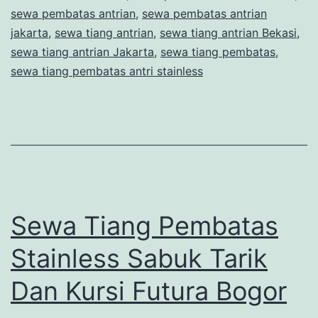
Pita
sewa pembatas antrian
,
sewa pembatas antrian
Merah
jakarta
,
sewa tiang antrian
,
sewa tiang antrian Bekasi
,
sewa tiang antrian Jakarta
di
,
sewa tiang pembatas
,
sewa tiang pembatas antri stainless
Jakarta
Sewa Tiang Pembatas
Stainless Sabuk Tarik
Dan Kursi Futura Bogor