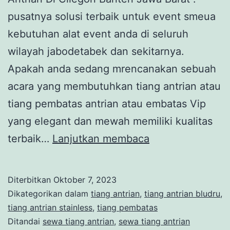
pusatnya solusi terbaik untuk event smeua
kebutuhan alat event anda di seluruh
wilayah jabodetabek dan sekitarnya.
Apakah anda sedang mrencanakan sebuah
acara yang membutuhkan tiang antrian atau
tiang pembatas antrian atau embatas Vip
yang elegant dan mewah memiliki kualitas
Sewa
terbaik…
Lanjutkan membaca
Tiang
Antrian
Diterbitkan
Oktober 7, 2023
Di
Dikategorikan dalam
tiang antrian
,
tiang antrian bludru
,
Cilegon
tiang antrian stainless
,
tiang pembatas
Ditandai
sewa tiang antrian
,
sewa tiang antrian