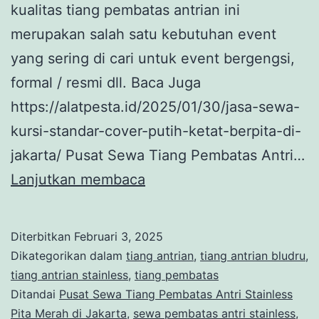
kualitas tiang pembatas antrian ini
merupakan salah satu kebutuhan event
yang sering di cari untuk event bergengsi,
formal / resmi dll. Baca Juga
https://alatpesta.id/2025/01/30/jasa-sewa-
kursi-standar-cover-putih-ketat-berpita-di-
jakarta/ Pusat Sewa Tiang Pembatas Antri…
Pusat
Lanjutkan membaca
Sewa
Tiang
Diterbitkan
Februari 3, 2025
Pembatas
Dikategorikan dalam
tiang antrian
,
tiang antrian bludru
,
Antri
tiang antrian stainless
,
tiang pembatas
Ditandai
Pusat Sewa Tiang Pembatas Antri Stainless
Stainless
Pita Merah di Jakarta
,
sewa pembatas antri stainless
,