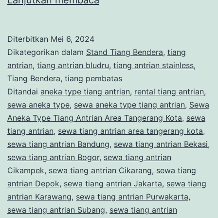
Aneka
Type
Diterbitkan
Mei 6, 2024
Tiang
Dikategorikan dalam
Stand Tiang Bendera
,
tiang
Antrian
antrian
,
tiang antrian bludru
,
tiang antrian stainless
,
Tiang Bendera
,
tiang pembatas
Area
Ditandai
aneka type tiang antrian
,
rental tiang antrian
,
Tangerang
sewa aneka type
,
sewa aneka type tiang antrian
,
Sewa
Kota
Aneka Type Tiang Antrian Area Tangerang Kota
,
sewa
tiang antrian
,
sewa tiang antrian area tangerang kota
,
sewa tiang antrian Bandung
,
sewa tiang antrian Bekasi
,
sewa tiang antrian Bogor
,
sewa tiang antrian
Cikampek
,
sewa tiang antrian Cikarang
,
sewa tiang
antrian Depok
,
sewa tiang antrian Jakarta
,
sewa tiang
antrian Karawang
,
sewa tiang antrian Purwakarta
,
sewa tiang antrian Subang
,
sewa tiang antrian