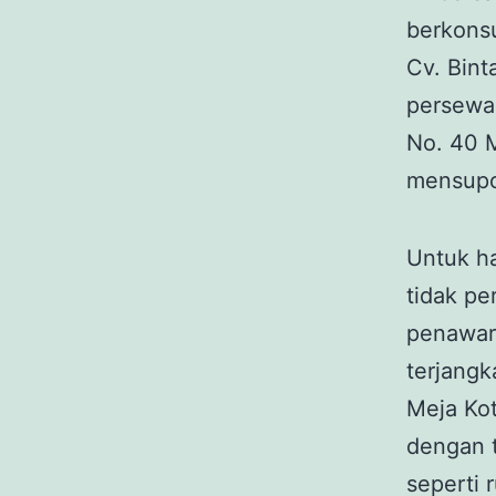
berkonsu
Cv. Bin
persewaa
No. 40 M
mensupor
Untuk ha
tidak pe
penawar
terjangk
Meja Ko
dengan 
seperti 