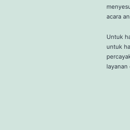
menyesu
acara an
Untuk ha
untuk ha
percaya
layanan 