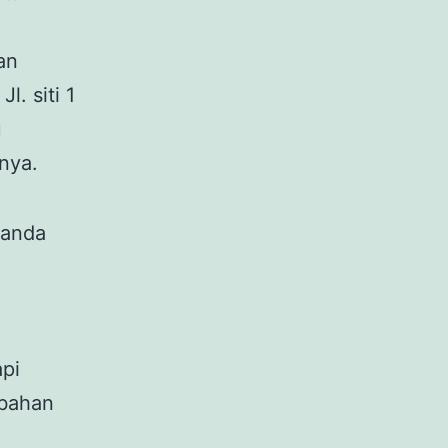
an
l. siti 1
u
nya.
 anda
pi
mbahan