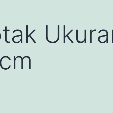
tak Ukura
0cm