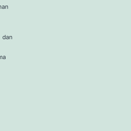
han
, dan
ma