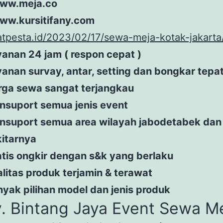
www.meja.co
www.kursitifany.com
latpesta.id/2023/02/17/sewa-meja-kotak-jakarta
anan 24 jam ( respon cepat )
anan survay, antar, setting dan bongkar tepa
rga sewa sangat terjangkau
nsuport semua jenis event
nsuport semua area wilayah jabodetabek dan
kitarnya
tis ongkir dengan s&k yang berlaku
litas produk terjamin & terawat
yak pilihan model dan jenis produk
. Bintang Jaya Event Sewa M