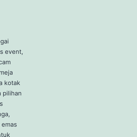
gai
s event,
acam
 meja
a kotak
 pilihan
s
nga,
n emas
ntuk