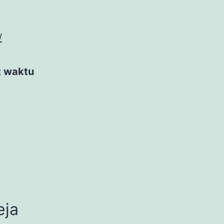
/
t waktu
eja