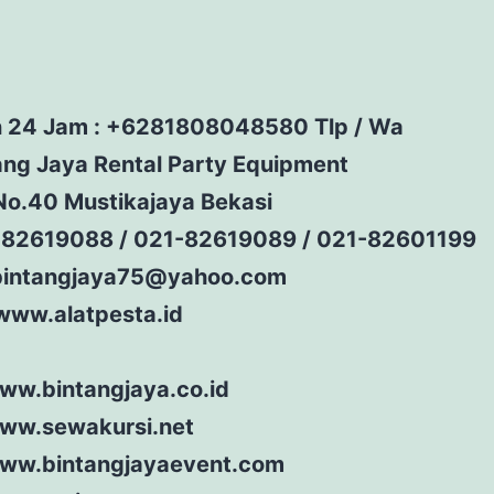
 24 Jam : +6281808048580 Tlp / Wa
ang Jaya Rental Party Equipment
 I No.40 Mustikajaya Bekasi
-82619088 / 021-82619089 / 021-82601199
 bintangjaya75@yahoo.com
/www.alatpesta.id
www.bintangjaya.co.id
www.sewakursi.net
www.bintangjayaevent.com