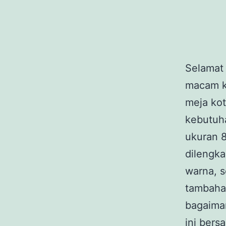
Selamat
macam k
meja ko
kebutuh
ukuran 8
dilengka
warna, s
tambahan
bagaima
ini bers