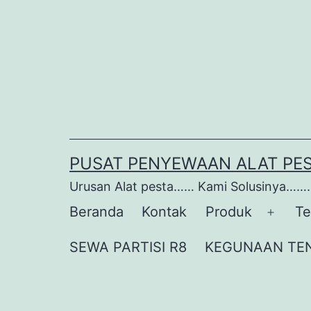
Lewati
ke
konten
PUSAT PENYEWAAN ALAT PE
Urusan Alat pesta…… Kami Solusinya…….
Beranda
Kontak
Produk
Te
Buka
menu
SEWA PARTISI R8
KEGUNAAN TE