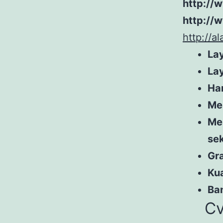
http://
http://
http://a
Lay
Lay
Ha
Me
Me
se
Gra
Kua
Ban
Cv