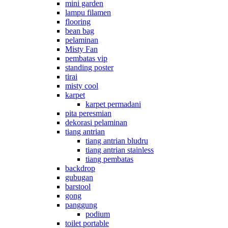
mini garden
lampu filamen
flooring
bean bag
pelaminan
Misty Fan
pembatas vip
standing poster
tirai
misty cool
karpet
karpet permadani
pita peresmian
dekorasi pelaminan
tiang antrian
tiang antrian bludru
tiang antrian stainless
tiang pembatas
backdrop
gubugan
barstool
gong
panggung
podium
toilet portable