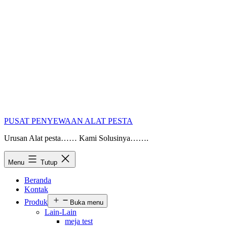
PUSAT PENYEWAAN ALAT PESTA
Urusan Alat pesta…… Kami Solusinya…….
Menu
Tutup
Beranda
Kontak
Produk
Buka menu
Lain-Lain
meja test