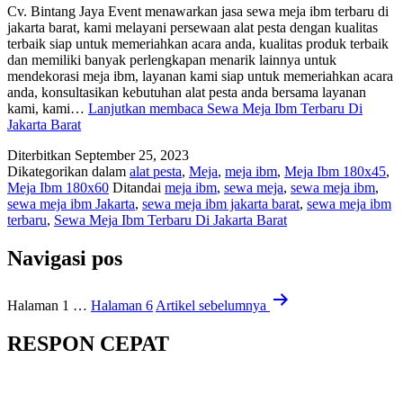
Cv. Bintang Jaya Event menawarkan jasa sewa meja ibm terbaru di
jakarta barat, kami melayani persewaan alat pesta dengan kualitas
terbaik siap untuk memeriahkan acara anda, kualitas produk terbaik
dan memiliki banyak perlengkapan menarik lainnya untuk
mendekorasi meja ibm, layanan kami siap untuk memeriahkan acara
anda, konsultasikan kebutuhan alat pesta anda bersama layanan
kami, kami…
Lanjutkan membaca
Sewa Meja Ibm Terbaru Di
Jakarta Barat
Diterbitkan
September 25, 2023
Dikategorikan dalam
alat pesta
,
Meja
,
meja ibm
,
Meja Ibm 180x45
,
Meja Ibm 180x60
Ditandai
meja ibm
,
sewa meja
,
sewa meja ibm
,
sewa meja ibm Jakarta
,
sewa meja ibm jakarta barat
,
sewa meja ibm
terbaru
,
Sewa Meja Ibm Terbaru Di Jakarta Barat
Navigasi pos
Halaman 1
…
Halaman 6
Artikel
sebelumnya
RESPON CEPAT