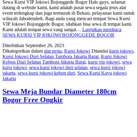
Sewa Kursi VIP Jokowi Bojonggede Bogor Halo guys, selamat
datang di website kami, kami adalah pusat sewa segala jenis alat
event terlengkap dan juga termurah di Bekasi, pelayanan kami untuk
wilayah Jabodetabek. Bagi anda yang mencari tempat Sewa Kursi
VIP Jokowi Bojonggede Bogor, silahkan bisa sewa di tempat kami.
Kami adalah tempat sewa yang sangat…
Lanjutkan membaca
SEWA KURSI VIP JOKOWI BOJONGGEDE BOGOR
Diterbitkan
September 26, 2023
Dikategorikan dalam
alat pesta
,
Kursi Jokowi
Ditandai
kursi jokowi
,
Kursi Jokowi Duri Selatan Tambora Jakarta Barat
,
Kursi Jokowi
Kebon Duri Selatan Tambora Jakarta Barat
,
kursi vip jokowi
,
sewa
kursi jokowi
,
sewa kursi jokowi duri selatan
,
sewa kursi jokowi
jakarta
,
sewa kursi jokowi kebon duri
,
Sewa Kursi Kayu jokowi
Jakarta
Sewa Meja Bundar Diameter 180cm
Bogor Free Ongkir