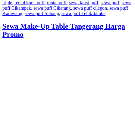
triple
,
rental kursi puff
,
rental puff
,
sewa kursi puff
,
sewa puff
,
sewa
puff Cikampek
,
sewa puff Cikarang
,
sewa puff cilegon
,
sewa puff
Karawang
,
sewa puff Subang
,
sewa puff Teluk Jambe
Sewa Make-Up Table Tangerang Harga
Promo