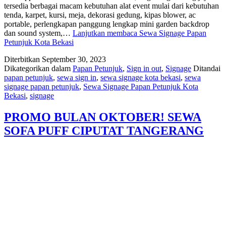
tersedia berbagai macam kebutuhan alat event mulai dari kebutuhan
tenda, karpet, kursi, meja, dekorasi gedung, kipas blower, ac
portable, perlengkapan panggung lengkap mini garden backdrop
dan sound system,…
Lanjutkan membaca
Sewa Signage Papan
Petunjuk Kota Bekasi
Diterbitkan
September 30, 2023
Dikategorikan dalam
Papan Petunjuk
,
Sign in out
,
Signage
Ditandai
papan petunjuk
,
sewa sign in
,
sewa signage kota bekasi
,
sewa
signage papan petunjuk
,
Sewa Signage Papan Petunjuk Kota
Bekasi
,
signage
PROMO BULAN OKTOBER! SEWA
SOFA PUFF CIPUTAT TANGERANG