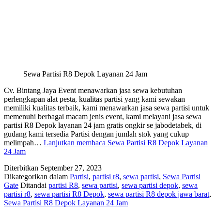
Sewa Partisi R8 Depok Layanan 24 Jam
Cv. Bintang Jaya Event menawarkan jasa sewa kebutuhan
perlengkapan alat pesta, kualitas partisi yang kami sewakan
memiliki kualitas terbaik, kami menawarkan jasa sewa partisi untuk
memenuhi berbagai macam jenis event, kami melayani jasa sewa
partisi R8 Depok layanan 24 jam gratis ongkir se jabodetabek, di
gudang kami tersedia Partisi dengan jumlah stok yang cukup
melimpah…
Lanjutkan membaca
Sewa Partisi R8 Depok Layanan
24 Jam
Diterbitkan
September 27, 2023
Dikategorikan dalam
Partisi
,
partisi r8
,
sewa partisi
,
Sewa Partisi
Gate
Ditandai
partisi R8
,
sewa partisi
,
sewa partisi depok
,
sewa
partisi r8
,
sewa partisi R8 Depok
,
sewa partisi R8 depok jawa barat
,
Sewa Partisi R8 Depok Layanan 24 Jam