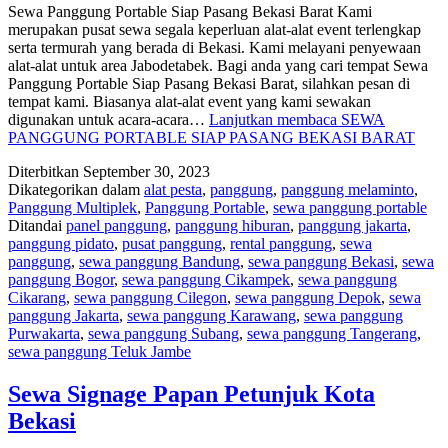
Sewa Panggung Portable Siap Pasang Bekasi Barat Kami
merupakan pusat sewa segala keperluan alat-alat event terlengkap
serta termurah yang berada di Bekasi. Kami melayani penyewaan
alat-alat untuk area Jabodetabek. Bagi anda yang cari tempat Sewa
Panggung Portable Siap Pasang Bekasi Barat, silahkan pesan di
tempat kami. Biasanya alat-alat event yang kami sewakan
digunakan untuk acara-acara…
Lanjutkan membaca
SEWA
PANGGUNG PORTABLE SIAP PASANG BEKASI BARAT
Diterbitkan
September 30, 2023
Dikategorikan dalam
alat pesta
,
panggung
,
panggung melaminto
,
Panggung Multiplek
,
Panggung Portable
,
sewa panggung portable
Ditandai
panel panggung
,
panggung hiburan
,
panggung jakarta
,
panggung pidato
,
pusat panggung
,
rental panggung
,
sewa
panggung
,
sewa panggung Bandung
,
sewa panggung Bekasi
,
sewa
panggung Bogor
,
sewa panggung Cikampek
,
sewa panggung
Cikarang
,
sewa panggung Cilegon
,
sewa panggung Depok
,
sewa
panggung Jakarta
,
sewa panggung Karawang
,
sewa panggung
Purwakarta
,
sewa panggung Subang
,
sewa panggung Tangerang
,
sewa panggung Teluk Jambe
Sewa Signage Papan Petunjuk Kota
Bekasi