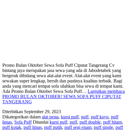
Promo Bulan Oktober Sewa Sofa Puff Ciputat Tangerang Cv
bintang jaya merupakan jasa sewa yang ada di Jabodetabek yang
bergerak dibidang sewa alat-alat event. Alat-alat event yang kami
sewakan super lengkap, bersih dan pastinya kualitas terbaik. Bagi
anda yang mencari tempat sofa silahkan bisa sewa di tempat kami.
Ada Promo Bulan Oktober Sewa Sofa Puff…
Lanjutkan membaca
PROMO BULAN OKTOBER! SEWA SOFA PUFF CIPUTAT
TANGERANG
Diterbitkan
September 29, 2023
Dikategorikan dalam
alat pesta
,
kursi puff
,
puff
,
puff kayu
,
puff
limas
,
Sofa Puff
Ditandai
kursi puff
,
puff
,
puff double
,
puff hitam
,
puff kotak
,
puff limas
,
puff putih
,
puff segi enam
,
puff single
,
puff