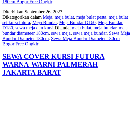
180cm Bogor Free Ongkir
Diterbitkan
September 26, 2023
Dikategorikan dalam
Meja
,
meja bulat
,
meja bulat pesta
,
meja bulat
set kursi futura
,
Meja Bundar
,
Meja Bundar D160
,
Meja Bundar
D180
,
sewa meja dan kursi
Ditandai
meja bulat
,
meja bundar
,
meja
bundar diameteer 180cm
,
sewa meja
,
sewa meja bundar
,
Sewa Meja
Bundar Diameter 180cm
,
Sewa Meja Bundar Diameter 180cm
Bogor Free Ongkir
SEWA COVER KURSI FUTURA
WARNA-WARNI PALMERAH
JAKARTA BARAT