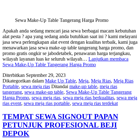
Sewa Make-Up Table Tangerang Harga Promo
Apakah anda sedang mencari jasa sewa berbagai macam kebutuhan
alat pesta ? apa yang sedang anda butuhkan saat ini ? kami melayani
jasa sewa perlengkapan alat event dengan kualitas terbaik, kami juga
menawarkan jasa sewa make-up table tangerang harga promo, dan
promo gratis ongkir se jabodetabek, penawaran harga terjangkau,
wilayah layanan luas ke seluruh wilayah…
Lanjutkan membaca
Sewa Make-Up Table Tangerang Harga Promo
Diterbitkan
September 29, 2023
Dikategorikan dalam
Make Up Table
,
Meja
,
Meja Rias
,
Meja Rias
Portable
,
sewa meja rias
Ditandai
make-up table
,
meja rias
tangerang
,
sewa make-up table
,
Sewa Make-Up Table Tangerang
Harga Promo
,
sewa meja rias
,
sewa meja rias berkualitas
,
sewa meja
rias event
,
sewa meja rias portable
,
sewa meja rias terdekat
TEMPAT SEWA SIGNOUT PAPAN
PETUNJUK PROFESIONAL BEJI
DEPOK