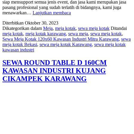
siap mensupport semua jenis event, dan jasa kami merupakan jasa
pasang profesional yang sudah terlatih di bidangnya, kami juga
Sewa
menawarkan…
Lanjutkan membaca
Meja
Diterbitkan
Oktober 30, 2023
Kotak
Dikategorikan dalam
Meja
,
meja kotak
,
sewa meja kotak
Ditandai
120×60
meja kotak
,
meja kotak karawang
,
sewa meja
,
sewa meja kotak
,
Kawasan
Sewa Meja Kotak 120x60 Kawasan Industri Mitra Karawang
,
sewa
Industri
meja kotak Bekasi
,
sewa meja kotak Karawang
,
sewa meja kotak
Mitra
kawasan industri
Karawang
SEWA ROUND TABLE D 160CM
KAWASAN INDUSTRI KUJANG
CIKAMPEK KARAWANG