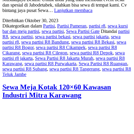
dan spesial di Jabodetabek, silahkan bisa sewa di tempat kami. Cv
SEWA
bintang jaya pusat Sewa…
Lanjutkan membaca
PARTISI
Diterbitkan
Oktober 30, 2023
KAWASAN
Dikategorikan dalam
Partisi
,
Partisi Pameran
,
partisi r8
,
sewa kursi
INDUSTRI
bar dan meja partisi
,
sewa partisi
,
Sewa Partisi Gate
Ditandai
partisi
MITRA
R8
,
sewa partisi
,
sewa partisi bekasi
,
sewa partisi jakarta
,
sewa
KARAWANG
partisi r8
,
sewa partisi R8 Bandung
,
sewa partisi R8 Bekasi
,
sewa
SIAP
partisi R8 Bogor
,
sewa partisi R8 Cikampek
,
sewa partisi R8
PASANG
Cikarang
,
sewa partisi R8 Cilegon
,
sewa partisi R8 Depok
,
sewa
partisi r8 jakarta
,
Sewa Partisi R8 Jakarta Murah
,
sewa partisi R8
Karawang
,
sewa partisi R8 Purwakarta
,
Sewa Partisi R8 Ruangan
,
sewa partisi R8 Subang
,
sewa partisi R8 Tangerang
,
sewa partisi R8
Teluk Jambe
Sewa Meja Kotak 120×60 Kawasan
Industri Mitra Karawang