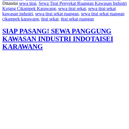
Ditandai
sewa tirai
,
Sewa Tirai Penyekat Ruangan Kawasan Industri
Industri
Kujang Cikampek Karawang
,
sewa tirai sekat
,
sewa tirai sekat
Kujang
kawasan industri
,
sewa tirai sekat ruangan
,
sewa tirai sekat ruangan
Cikampek
cikampek karawang
,
tirai sekat
,
tirai sekat ruangan
Karawang
SIAP PASANG! SEWA PANGGUNG
KAWASAN INDUSTRI INDOTAISEI
KARAWANG