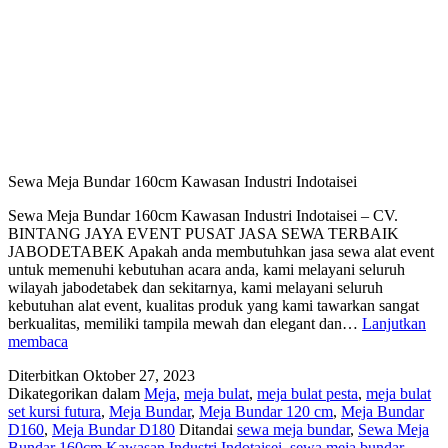
Sewa Meja Bundar 160cm Kawasan Industri Indotaisei
Sewa Meja Bundar 160cm Kawasan Industri Indotaisei – CV.
BINTANG JAYA EVENT PUSAT JASA SEWA TERBAIK
JABODETABEK Apakah anda membutuhkan jasa sewa alat event
untuk memenuhi kebutuhan acara anda, kami melayani seluruh
wilayah jabodetabek dan sekitarnya, kami melayani seluruh
kebutuhan alat event, kualitas produk yang kami tawarkan sangat
berkualitas, memiliki tampila mewah dan elegant dan…
Lanjutkan
Sewa
membaca
Meja
Diterbitkan
Oktober 27, 2023
Bundar
Dikategorikan dalam
Meja
,
meja bulat
,
meja bulat pesta
,
meja bulat
160cm
set kursi futura
,
Meja Bundar
,
Meja Bundar 120 cm
,
Meja Bundar
Kawasan
D160
,
Meja Bundar D180
Ditandai
sewa meja bundar
,
Sewa Meja
Industri
Bundar 160cm Kawasan Industri Indotaisei
,
sewa meja bundar