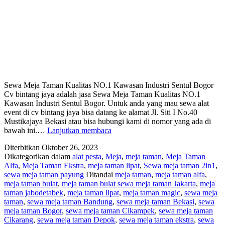
Sewa Meja Taman Kualitas NO.1 Kawasan Industri Sentul Bogor
Cv bintang jaya adalah jasa Sewa Meja Taman Kualitas NO.1
Kawasan Industri Sentul Bogor. Untuk anda yang mau sewa alat
event di cv bintang jaya bisa datang ke alamat Jl. Siti I No.40
Mustikajaya Bekasi atau bisa hubungi kami di nomor yang ada di
SEWA
bawah ini.…
Lanjutkan membaca
MEJA
Diterbitkan
Oktober 26, 2023
TAMAN
Dikategorikan dalam
alat pesta
,
Meja
,
meja taman
,
Meja Taman
KUALITAS
Alfa
,
Meja Taman Ekstra
,
meja taman lipat
,
Sewa meja taman 2in1
,
NO.1
sewa meja taman payung
Ditandai
meja taman
,
meja taman alfa
,
KAWASAN
meja taman bulat
,
meja taman bulat sewa meja taman Jakarta
,
meja
INDUTRI
taman jabodetabek
,
meja taman lipat
,
meja taman magic
,
sewa meja
SENTUL
taman
,
sewa meja taman Bandung
,
sewa meja taman Bekasi
,
sewa
BOGOR
meja taman Bogor
,
sewa meja taman Cikampek
,
sewa meja taman
Cikarang
,
sewa meja taman Depok
,
sewa meja taman ekstra
,
sewa