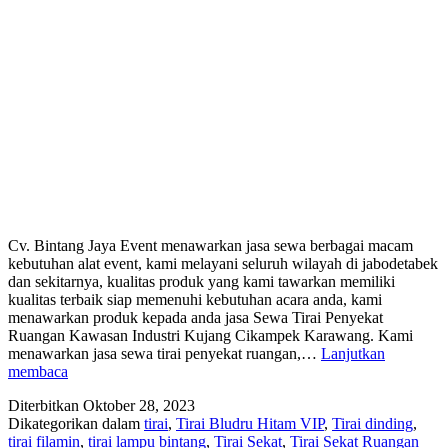
Cv. Bintang Jaya Event menawarkan jasa sewa berbagai macam
kebutuhan alat event, kami melayani seluruh wilayah di jabodetabek
dan sekitarnya, kualitas produk yang kami tawarkan memiliki
kualitas terbaik siap memenuhi kebutuhan acara anda, kami
menawarkan produk kepada anda jasa Sewa Tirai Penyekat
Ruangan Kawasan Industri Kujang Cikampek Karawang. Kami
menawarkan jasa sewa tirai penyekat ruangan,…
Lanjutkan
Sewa
membaca
Tirai
Diterbitkan
Oktober 28, 2023
Penyekat
Dikategorikan dalam
tirai
,
Tirai Bludru Hitam VIP
,
Tirai dinding
,
Ruangan
tirai filamin
,
tirai lampu bintang
,
Tirai Sekat
,
Tirai Sekat Ruangan
Kawasan