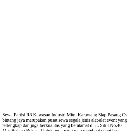
Sewa Partisi R8 Kawasan Industri Mitra Karawang Siap Pasang Cv
bintang jaya merupakan pusat sewa segala jenis alat-alat event yang
terlengkap dan juga berkualitas yang beralamat di Jl. Siti I No.40
Mustikajaya Bekasi. Untuk anda yang mau membuat event besar