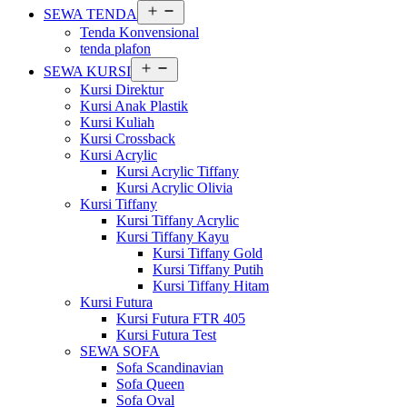
Buka
SEWA TENDA
menu
Tenda Konvensional
tenda plafon
Buka
SEWA KURSI
menu
Kursi Direktur
Kursi Anak Plastik
Kursi Kuliah
Kursi Crossback
Kursi Acrylic
Kursi Acrylic Tiffany
Kursi Acrylic Olivia
Kursi Tiffany
Kursi Tiffany Acrylic
Kursi Tiffany Kayu
Kursi Tiffany Gold
Kursi Tiffany Putih
Kursi Tiffany Hitam
Kursi Futura
Kursi Futura FTR 405
Kursi Futura Test
SEWA SOFA
Sofa Scandinavian
Sofa Queen
Sofa Oval