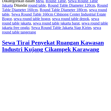
Dikategorikan dalam
Meja
,
Round Table
,
Sewa Round Table
D
Jakarta
Ditandai
round table
,
Round Table Diameter 120cm
,
Round
160CM
Table Diameter 160cm
,
Round Table Diameter 180cm
,
sewa round
KAWA
table
,
Sewa Round Table 160cm Cibinong Center Industrial Estate
INDUS
Bogor
,
sewa round table bogor
,
sewa round table depok
,
sewa
KUJA
round table jakarta
,
sewa round table jakarta barat
,
sewa round table
CIKA
jakarta free ongkr
,
Sewa Round Table Jakarta Siap Kirim
,
sewa
KARA
round table tangerang
Sewa Tirai Penyekat Ruangan Kawasan
Industri Kujang Cikampek Karawang