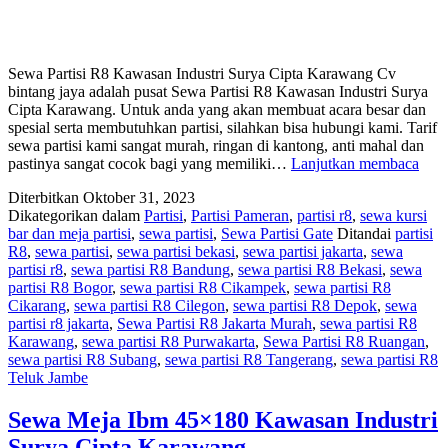
Sewa Partisi R8 Kawasan Industri Surya Cipta Karawang Cv
bintang jaya adalah pusat Sewa Partisi R8 Kawasan Industri Surya
Cipta Karawang. Untuk anda yang akan membuat acara besar dan
spesial serta membutuhkan partisi, silahkan bisa hubungi kami. Tarif
sewa partisi kami sangat murah, ringan di kantong, anti mahal dan
SE
pastinya sangat cocok bagi yang memiliki…
Lanjutkan membaca
PAR
Diterbitkan
Oktober 31, 2023
R8
Dikategorikan dalam
Partisi
,
Partisi Pameran
,
partisi r8
,
sewa kursi
KA
bar dan meja partisi
,
sewa partisi
,
Sewa Partisi Gate
Ditandai
partisi
IND
R8
,
sewa partisi
,
sewa partisi bekasi
,
sewa partisi jakarta
,
sewa
SU
partisi r8
,
sewa partisi R8 Bandung
,
sewa partisi R8 Bekasi
,
sewa
CIP
partisi R8 Bogor
,
sewa partisi R8 Cikampek
,
sewa partisi R8
KA
Cikarang
,
sewa partisi R8 Cilegon
,
sewa partisi R8 Depok
,
sewa
partisi r8 jakarta
,
Sewa Partisi R8 Jakarta Murah
,
sewa partisi R8
Karawang
,
sewa partisi R8 Purwakarta
,
Sewa Partisi R8 Ruangan
,
sewa partisi R8 Subang
,
sewa partisi R8 Tangerang
,
sewa partisi R8
Teluk Jambe
Sewa Meja Ibm 45×180 Kawasan Industri
Surya Cipta Karawang