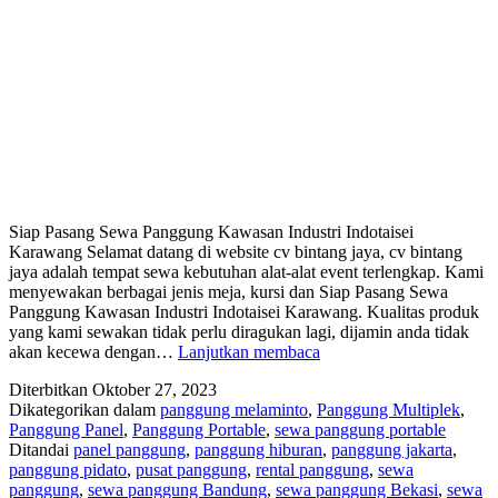
Siap Pasang Sewa Panggung Kawasan Industri Indotaisei
Karawang Selamat datang di website cv bintang jaya, cv bintang
jaya adalah tempat sewa kebutuhan alat-alat event terlengkap. Kami
menyewakan berbagai jenis meja, kursi dan Siap Pasang Sewa
Panggung Kawasan Industri Indotaisei Karawang. Kualitas produk
yang kami sewakan tidak perlu diragukan lagi, dijamin anda tidak
SIAP
akan kecewa dengan…
Lanjutkan membaca
PASANG!
Diterbitkan
Oktober 27, 2023
SEWA
Dikategorikan dalam
panggung melaminto
,
Panggung Multiplek
,
PANGGUNG
Panggung Panel
,
Panggung Portable
,
sewa panggung portable
KAWASAN
Ditandai
panel panggung
,
panggung hiburan
,
panggung jakarta
,
INDUSTRI
panggung pidato
,
pusat panggung
,
rental panggung
,
sewa
INDOTAISEI
panggung
,
sewa panggung Bandung
,
sewa panggung Bekasi
,
sewa
KARAWANG