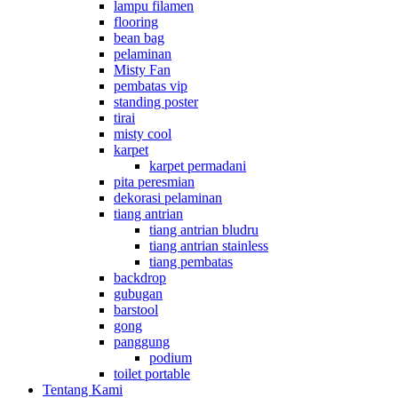
lampu filamen
flooring
bean bag
pelaminan
Misty Fan
pembatas vip
standing poster
tirai
misty cool
karpet
karpet permadani
pita peresmian
dekorasi pelaminan
tiang antrian
tiang antrian bludru
tiang antrian stainless
tiang pembatas
backdrop
gubugan
barstool
gong
panggung
podium
toilet portable
Tentang Kami