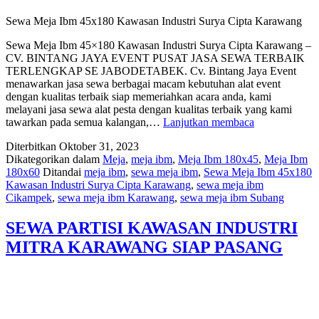
Sewa Meja Ibm 45x180 Kawasan Industri Surya Cipta Karawang
Sewa Meja Ibm 45×180 Kawasan Industri Surya Cipta Karawang –
CV. BINTANG JAYA EVENT PUSAT JASA SEWA TERBAIK
TERLENGKAP SE JABODETABEK. Cv. Bintang Jaya Event
menawarkan jasa sewa berbagai macam kebutuhan alat event
dengan kualitas terbaik siap memeriahkan acara anda, kami
melayani jasa sewa alat pesta dengan kualitas terbaik yang kami
Sewa
tawarkan pada semua kalangan,…
Lanjutkan membaca
Meja
Diterbitkan
Oktober 31, 2023
Ibm
Dikategorikan dalam
Meja
,
meja ibm
,
Meja Ibm 180x45
,
Meja Ibm
45×180
180x60
Ditandai
meja ibm
,
sewa meja ibm
,
Sewa Meja Ibm 45x180
Kawasan
Kawasan Industri Surya Cipta Karawang
,
sewa meja ibm
Industri
Cikampek
,
sewa meja ibm Karawang
,
sewa meja ibm Subang
Surya
Cipta
Karawang
SEWA PARTISI KAWASAN INDUSTRI
MITRA KARAWANG SIAP PASANG