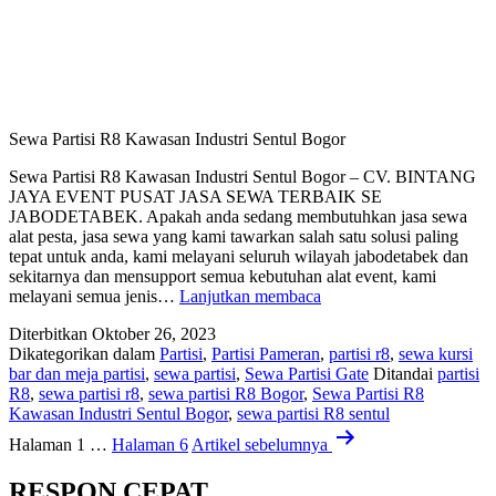
Sewa Partisi R8 Kawasan Industri Sentul Bogor
Sewa Partisi R8 Kawasan Industri Sentul Bogor – CV. BINTANG
JAYA EVENT PUSAT JASA SEWA TERBAIK SE
JABODETABEK. Apakah anda sedang membutuhkan jasa sewa
alat pesta, jasa sewa yang kami tawarkan salah satu solusi paling
tepat untuk anda, kami melayani seluruh wilayah jabodetabek dan
sekitarnya dan mensupport semua kebutuhan alat event, kami
Sewa
melayani semua jenis…
Lanjutkan membaca
Partisi
Diterbitkan
Oktober 26, 2023
R8
Dikategorikan dalam
Partisi
,
Partisi Pameran
,
partisi r8
,
sewa kursi
Kawasan
bar dan meja partisi
,
sewa partisi
,
Sewa Partisi Gate
Ditandai
partisi
Industri
R8
,
sewa partisi r8
,
sewa partisi R8 Bogor
,
Sewa Partisi R8
Sentul
Kawasan Industri Sentul Bogor
,
sewa partisi R8 sentul
Bogor
Navigasi
Halaman 1
…
Halaman 6
Artikel
sebelumnya
pos
RESPON CEPAT