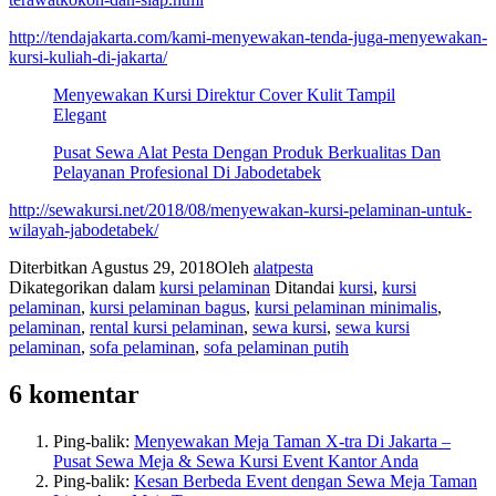
http://tendajakarta.com/kami-menyewakan-tenda-juga-menyewakan-
kursi-kuliah-di-jakarta/
Menyewakan Kursi Direktur Cover Kulit Tampil
Elegant
Pusat Sewa Alat Pesta Dengan Produk Berkualitas Dan
Pelayanan Profesional Di Jabodetabek
http://sewakursi.net/2018/08/menyewakan-kursi-pelaminan-untuk-
wilayah-jabodetabek/
Diterbitkan
Agustus 29, 2018
Oleh
alatpesta
Dikategorikan dalam
kursi pelaminan
Ditandai
kursi
,
kursi
pelaminan
,
kursi pelaminan bagus
,
kursi pelaminan minimalis
,
pelaminan
,
rental kursi pelaminan
,
sewa kursi
,
sewa kursi
pelaminan
,
sofa pelaminan
,
sofa pelaminan putih
6 komentar
Ping-balik:
Menyewakan Meja Taman X-tra Di Jakarta –
Pusat Sewa Meja & Sewa Kursi Event Kantor Anda
Ping-balik:
Kesan Berbeda Event dengan Sewa Meja Taman