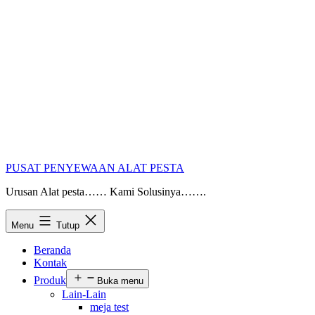
PUSAT PENYEWAAN ALAT PESTA
Urusan Alat pesta…… Kami Solusinya…….
Menu
Tutup
Beranda
Kontak
Produk
Buka menu
Lain-Lain
meja test