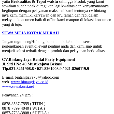
yaitu
Berkualitas & Tepat waktu
sehingga Produk yang kami
sewakan sudah tidak di ragukan lagi kwalitas dan kenyamanannya
begitupun dengan pelayanan maksimal kami tentunya cv bintang
jaya kami memiliki karyawan dan kru ramah dan rapi dalam
melayani konsumen baik di office kami maupun di lokasi konsumen
yang di tuju.
SEWA MEJA KOTAK MURAH
Jangan ragu mengHubungi kami untuk kebutuhan sewa
perlengkapan event di event penting anda dan kami siap untuk
menjadi solusi terbaik dengan produk dan pelayanan berkualitas.
CV.Bintang Jaya Rental Party Equipment
Jl. Siti I No.40 Mustikajaya Bekasi
Tlp.021-8261908.8 / 021-8261908.9 / 021-8260119.9
E-mail. bintangjaya75@yahoo.com
web.
www.bintangjaya.co.id
www.sewakursi.net
Pelayanan 24 jam :
0878-8537-7555 ( TITIN )
0878-7899-4040 ( WITA )
0857-7733-3808 ( SHEILA )