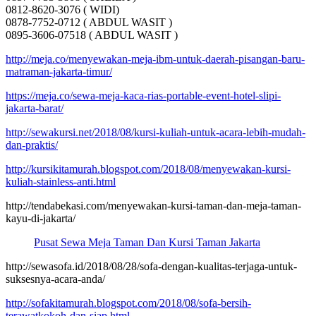
0812-8620-3076 ( WIDI)
0878-7752-0712 ( ABDUL WASIT )
0895-3606-07518 ( ABDUL WASIT )
http://meja.co/menyewakan-meja-ibm-untuk-daerah-pisangan-baru-
matraman-jakarta-timur/
https://meja.co/sewa-meja-kaca-rias-portable-event-hotel-slipi-
jakarta-barat/
http://sewakursi.net/2018/08/kursi-kuliah-untuk-acara-lebih-mudah-
dan-praktis/
http://kursikitamurah.blogspot.com/2018/08/menyewakan-kursi-
kuliah-stainless-anti.html
http://tendabekasi.com/menyewakan-kursi-taman-dan-meja-taman-
kayu-di-jakarta/
Pusat Sewa Meja Taman Dan Kursi Taman Jakarta
http://sewasofa.id/2018/08/28/sofa-dengan-kualitas-terjaga-untuk-
suksesnya-acara-anda/
http://sofakitamurah.blogspot.com/2018/08/sofa-bersih-
terawatkokoh-dan-siap.html