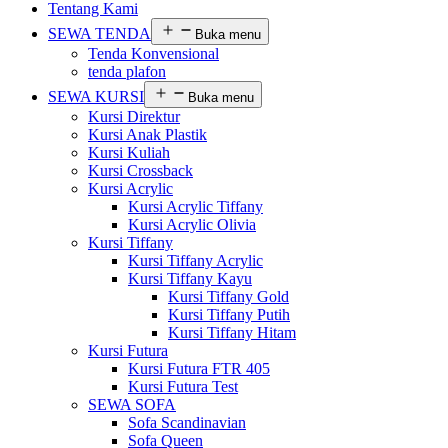
Tentang Kami
SEWA TENDA
Buka menu
Tenda Konvensional
tenda plafon
SEWA KURSI
Buka menu
Kursi Direktur
Kursi Anak Plastik
Kursi Kuliah
Kursi Crossback
Kursi Acrylic
Kursi Acrylic Tiffany
Kursi Acrylic Olivia
Kursi Tiffany
Kursi Tiffany Acrylic
Kursi Tiffany Kayu
Kursi Tiffany Gold
Kursi Tiffany Putih
Kursi Tiffany Hitam
Kursi Futura
Kursi Futura FTR 405
Kursi Futura Test
SEWA SOFA
Sofa Scandinavian
Sofa Queen