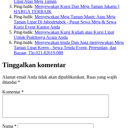
Lipat Atau Meja Taman
Ping-balik:
Menyewakan Kursi Dan Meja Taman Jakarta ||
HARGA TERBAIK
Ping-balik:
Menyewakan Meja Taman Magic Atau Meja
Taman Lipat Di Jabodetabek - Pusat Sewa Meja & Sewa
Kursi Event Kantor Anda
Ping-balik:
Menyewakan Kursi Kuliah atau Kursi Lipat
Untuk Praktisnya Acara Anda
Ping-balik:
Menyewakan tenda Dan Juga menyewakan Meja
Taman Lipat Keren - Sewa Tenda Event, Peresmian, dan
Bazaar, Tlp.021.82619.088
Tinggalkan komentar
Alamat email Anda tidak akan dipublikasikan.
Ruas yang wajib
ditandai
*
Komentar
*
Nama
*