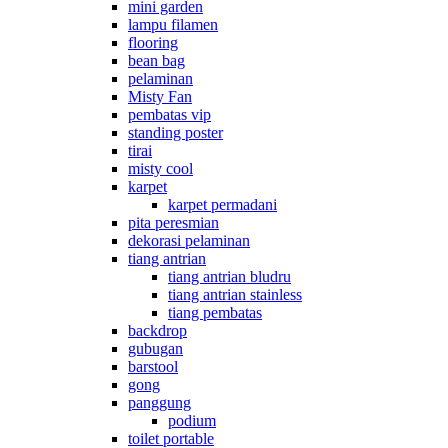
mini garden
lampu filamen
flooring
bean bag
pelaminan
Misty Fan
pembatas vip
standing poster
tirai
misty cool
karpet
karpet permadani
pita peresmian
dekorasi pelaminan
tiang antrian
tiang antrian bludru
tiang antrian stainless
tiang pembatas
backdrop
gubugan
barstool
gong
panggung
podium
toilet portable