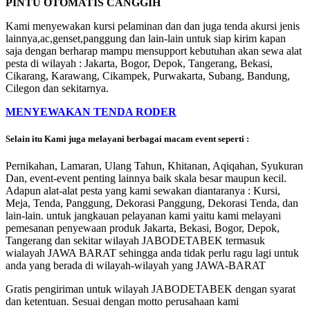
PINTU OTOMATIS CANGGIH
Kami menyewakan kursi pelaminan dan dan juga tenda akursi jenis
lainnya,ac,genset,panggung dan lain-lain untuk siap kirim kapan
saja dengan berharap mampu mensupport kebutuhan akan sewa alat
pesta di wilayah : Jakarta, Bogor, Depok, Tangerang, Bekasi,
Cikarang, Karawang, Cikampek, Purwakarta, Subang, Bandung,
Cilegon dan sekitarnya.
MENYEWAKAN TENDA RODER
Selain itu Kami juga melayani berbagai macam event seperti :
Pernikahan, Lamaran, Ulang Tahun, Khitanan, Aqiqahan, Syukuran
Dan, event-event penting lainnya baik skala besar maupun kecil.
Adapun alat-alat pesta yang kami sewakan diantaranya : Kursi,
Meja, Tenda, Panggung, Dekorasi Panggung, Dekorasi Tenda, dan
lain-lain. untuk jangkauan pelayanan kami yaitu kami melayani
pemesanan penyewaan produk Jakarta, Bekasi, Bogor, Depok,
Tangerang dan sekitar wilayah JABODETABEK termasuk
wialayah JAWA BARAT sehingga anda tidak perlu ragu lagi untuk
anda yang berada di wilayah-wilayah yang JAWA-BARAT
Gratis pengiriman untuk wilayah JABODETABEK dengan syarat
dan ketentuan. Sesuai dengan motto perusahaan kami