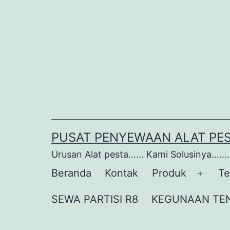
Lewati
ke
konten
PUSAT PENYEWAAN ALAT PE
Urusan Alat pesta…… Kami Solusinya…….
Beranda
Kontak
Produk
Te
Buka
menu
SEWA PARTISI R8
KEGUNAAN TE