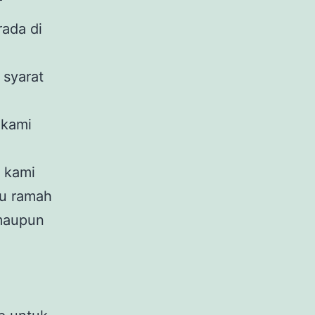
T
rada di
syarat
 kami
 kami
ru ramah
 maupun