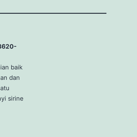
-8620-
ian baik
aan dan
satu
yi sirine