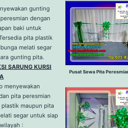
nyewakan gunting
a peresmian dengan
apan baki untuk
Tersedia pita plastik
 bunga melati segar
ara gunting pita.
SI SARUNG KURSI
Pusat Sewa Pita Peresmia
A
ap menyewakan
dan pita peresmian
a plastik maupun pita
lati segar untuk siap
 wilayah :