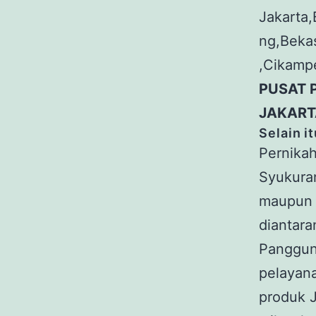
Jakarta
ng,Beka
,Cikampe
PUSAT 
JAKART
Selain i
Pernikah
Syukuran
maupun k
diantara
Panggung
pelayan
produk J