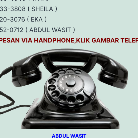
33-3808 ( SHEILA )
20-3076 ( EKA )
52-0712 ( ABDUL WASIT )
PESAN VIA HANDPHONE,KLIK GAMBAR TELE
ABDUL WASIT