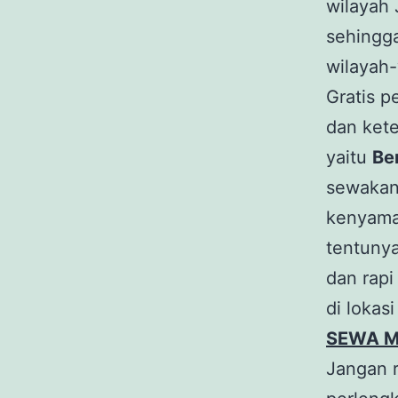
wilayah
sehingga
wilayah
Gratis 
dan ket
yaitu
Be
sewakan 
kenyama
tentunya
dan rapi
di lokas
SEWA M
Jangan 