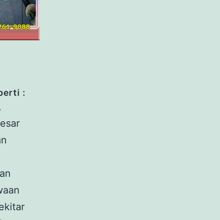
erti :
,
besar
an
uan
waan
ekitar