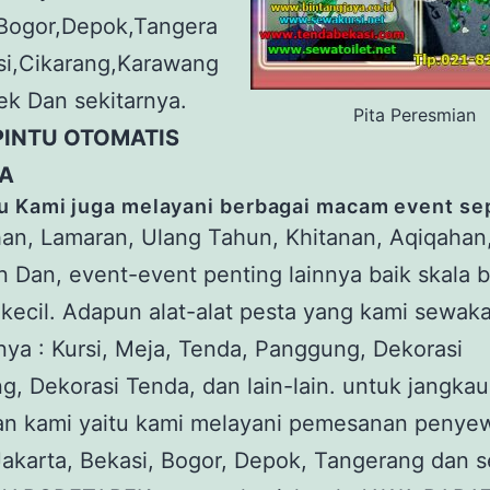
,Bogor,Depok,Tangera
si,Cikarang,Karawang
k Dan sekitarnya.
Pita Peresmian
PINTU OTOMATIS
A
tu Kami juga melayani berbagai macam event sep
an, Lamaran, Ulang Tahun, Khitanan, Aqiqahan
 Dan, event-event penting lainnya baik skala 
ecil. Adapun alat-alat pesta yang kami sewak
nya : Kursi, Meja, Tenda, Panggung, Dekorasi
, Dekorasi Tenda, dan lain-lain. untuk jangka
an kami yaitu kami melayani pemesanan penye
akarta, Bekasi, Bogor, Depok, Tangerang dan s