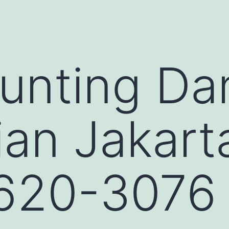
nting Dan
an Jakart
620-3076