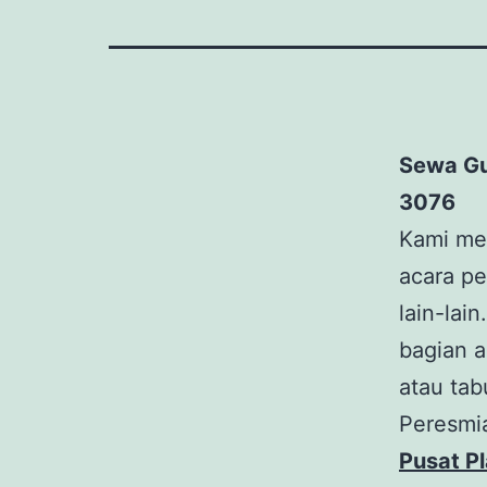
Sewa Gu
3076
Kami me
acara p
lain-lai
bagian a
atau tab
Peresmi
Pusat Pl