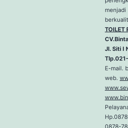
perlengk
menjadi 
berkuali
TOILET
CV.Bint
Jl. Siti
Tlp.021
E-mail.
web.
ww
www.sew
www.bin
Pelayana
Hp.0878
0878-78