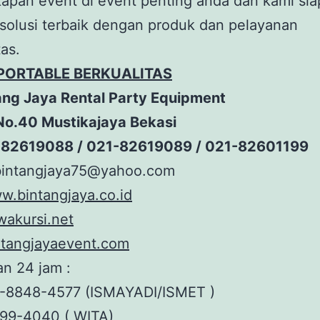
apan event di event penting anda dan kami sia
solusi terbaik dengan produk dan pelayanan
tas.
 PORTABLE BERKUALITAS
ang Jaya Rental Party Equipment
 I No.40 Mustikajaya Bekasi
-82619088 / 021-82619089 / 021-82601199
 bintangjaya75@yahoo.com
w.bintangjaya.co.id
akursi.net
tangjayaevent.com
n 24 jam :
-8848-4577 (ISMAYADI/ISMET )
99-4040 ( WITA)