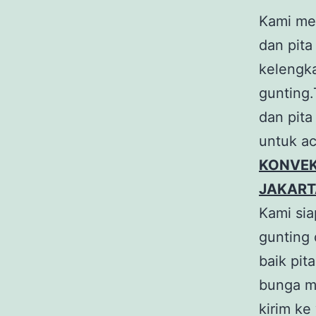
Kami me
dan pit
kelengk
gunting.
dan pita
untuk ac
KONVEK
JAKART
Kami si
gunting 
baik pit
bunga me
kirim ke