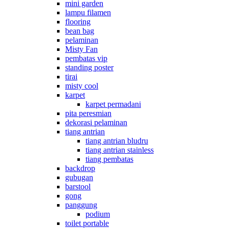
mini garden
lampu filamen
flooring
bean bag
pelaminan
Misty Fan
pembatas vip
standing poster
tirai
misty cool
karpet
karpet permadani
pita peresmian
dekorasi pelaminan
tiang antrian
tiang antrian bludru
tiang antrian stainless
tiang pembatas
backdrop
gubugan
barstool
gong
panggung
podium
toilet portable