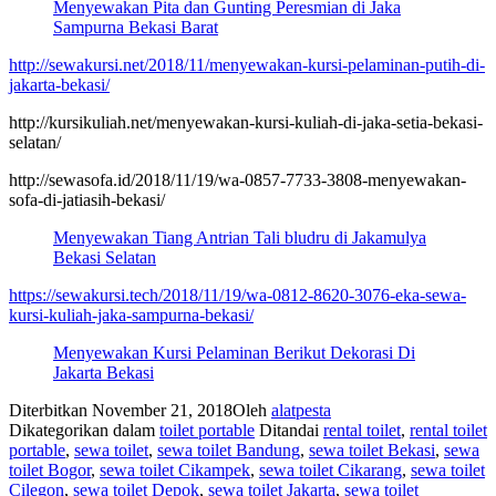
Menyewakan Pita dan Gunting Peresmian di Jaka
Sampurna Bekasi Barat
http://sewakursi.net/2018/11/menyewakan-kursi-pelaminan-putih-di-
jakarta-bekasi/
http://kursikuliah.net/menyewakan-kursi-kuliah-di-jaka-setia-bekasi-
selatan/
http://sewasofa.id/2018/11/19/wa-0857-7733-3808-menyewakan-
sofa-di-jatiasih-bekasi/
Menyewakan Tiang Antrian Tali bludru di Jakamulya
Bekasi Selatan
https://sewakursi.tech/2018/11/19/wa-0812-8620-3076-eka-sewa-
kursi-kuliah-jaka-sampurna-bekasi/
Menyewakan Kursi Pelaminan Berikut Dekorasi Di
Jakarta Bekasi
Diterbitkan
November 21, 2018
Oleh
alatpesta
Dikategorikan dalam
toilet portable
Ditandai
rental toilet
,
rental toilet
portable
,
sewa toilet
,
sewa toilet Bandung
,
sewa toilet Bekasi
,
sewa
toilet Bogor
,
sewa toilet Cikampek
,
sewa toilet Cikarang
,
sewa toilet
Cilegon
,
sewa toilet Depok
,
sewa toilet Jakarta
,
sewa toilet