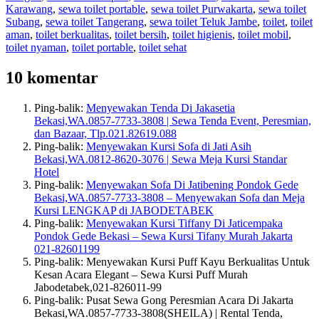
Karawang
,
sewa toilet portable
,
sewa toilet Purwakarta
,
sewa toilet
Subang
,
sewa toilet Tangerang
,
sewa toilet Teluk Jambe
,
toilet
,
toilet
aman
,
toilet berkualitas
,
toilet bersih
,
toilet higienis
,
toilet mobil
,
toilet nyaman
,
toilet portable
,
toilet sehat
10 komentar
Ping-balik:
Menyewakan Tenda Di Jakasetia
Bekasi,WA.0857-7733-3808 | Sewa Tenda Event, Peresmian,
dan Bazaar, Tlp.021.82619.088
Ping-balik:
Menyewakan Kursi Sofa di Jati Asih
Bekasi,WA.0812-8620-3076 | Sewa Meja Kursi Standar
Hotel
Ping-balik:
Menyewakan Sofa Di Jatibening Pondok Gede
Bekasi,WA.0857-7733-3808 – Menyewakan Sofa dan Meja
Kursi LENGKAP di JABODETABEK
Ping-balik:
Menyewakan Kursi Tiffany Di Jaticempaka
Pondok Gede Bekasi – Sewa Kursi Tifany Murah Jakarta
021-82601199
Ping-balik: Menyewakan Kursi Puff Kayu Berkualitas Untuk
Kesan Acara Elegant – Sewa Kursi Puff Murah
Jabodetabek,021-826011-99
Ping-balik: Pusat Sewa Gong Peresmian Acara Di Jakarta
Bekasi,WA.0857-7733-3808(SHEILA) | Rental Tenda,