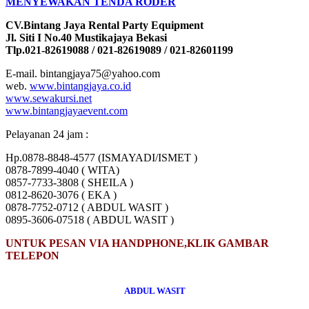
MENYEWAKAN TENDA RODER
CV.Bintang Jaya Rental Party Equipment
Jl. Siti I No.40 Mustikajaya Bekasi
Tlp.021-82619088 / 021-82619089 / 021-82601199
E-mail. bintangjaya75@yahoo.com
web.
www.bintangjaya.co.id
www.sewakursi.net
www.bintangjayaevent.com
Pelayanan 24 jam :
Hp.0878-8848-4577 (ISMAYADI/ISMET )
0878-7899-4040 ( WITA)
0857-7733-3808 ( SHEILA )
0812-8620-3076 ( EKA )
0878-7752-0712 ( ABDUL WASIT )
0895-3606-07518 ( ABDUL WASIT )
UNTUK PESAN VIA HANDPHONE,KLIK GAMBAR
TELEPON
ABDUL WASIT