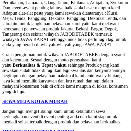
Pernikahan, Lamaran, Ulang Tahun, Khitanan, Aqiqahan, Syukuran
Dan, event-event penting lainnya baik skala besar maupun kecil.
Adapun alat-alat pesta yang kami sewakan diantaranya : Kursi,
Meja, Tenda, Panggung, Dekorasi Panggung, Dekorasi Tenda, dan
lain-lain. untuk jangkauan pelayanan kami yaitu kami melayani
pemesanan penyewaan produk Jakarta, Bekasi, Bogor, Depok,
Tangerang dan sekitar wilayah JABODETABEK termasuk
wialayah JAWA BARAT sehingga anda tidak perlu ragu lagi untuk
anda yang berada di wilayah-wilayah yang JAWA-BARAT
Gratis pengiriman untuk wilayah JABODETABEK dengan syarat
dan ketentuan. Sesuai dengan motto perusahaan kami
yaitu
Berkualitas & Tepat waktu
sehingga Produk yang kami
sewakan sudah tidak di ragukan lagi kwalitas dan kenyamanannya
begitupun dengan pelayanan maksimal kami tentunya cv bintang
jaya kami memiliki karyawan dan kru ramah dan rapi dalam
melayani konsumen baik di office kami maupun di lokasi konsumen
yang di tuju.
SEWA MEJA KOTAK MURAH
Jangan ragu mengHubungi kami untuk kebutuhan sewa
perlengkapan event di event penting anda dan kami siap untuk
menjadi solusi terbaik dengan produk dan pelayanan berkualitas.