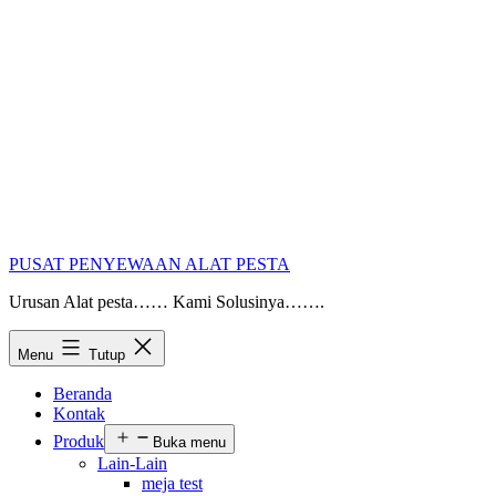
PUSAT PENYEWAAN ALAT PESTA
Urusan Alat pesta…… Kami Solusinya…….
Menu
Tutup
Beranda
Kontak
Produk
Buka menu
Lain-Lain
meja test