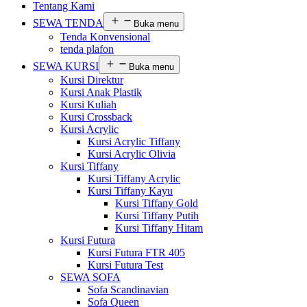
Tentang Kami
SEWA TENDA
Buka menu
Tenda Konvensional
tenda plafon
SEWA KURSI
Buka menu
Kursi Direktur
Kursi Anak Plastik
Kursi Kuliah
Kursi Crossback
Kursi Acrylic
Kursi Acrylic Tiffany
Kursi Acrylic Olivia
Kursi Tiffany
Kursi Tiffany Acrylic
Kursi Tiffany Kayu
Kursi Tiffany Gold
Kursi Tiffany Putih
Kursi Tiffany Hitam
Kursi Futura
Kursi Futura FTR 405
Kursi Futura Test
SEWA SOFA
Sofa Scandinavian
Sofa Queen