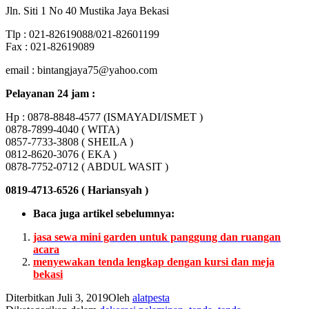
Jln. Siti 1 No 40 Mustika Jaya Bekasi
Tlp : 021-82619088/021-82601199
Fax : 021-82619089
email : bintangjaya75@yahoo.com
Pelayanan 24 jam :
Hp : 0878-8848-4577 (ISMAYADI/ISMET )
0878-7899-4040 ( WITA)
0857-7733-3808 ( SHEILA )
0812-8620-3076 ( EKA )
0878-7752-0712 ( ABDUL WASIT )
0819-4713-6526 ( Hariansyah )
Baca juga artikel sebelumnya:
jasa sewa mini garden untuk panggung dan ruangan
acara
menyewakan tenda lengkap dengan kursi dan meja
bekasi
Diterbitkan
Juli 3, 2019
Oleh
alatpesta