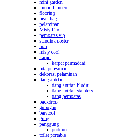
mini garden
lampu filamen
flooring
bean bag
pelaminan
Misty Fan
pembatas vip
standing poster
tirai
misty cool
karpet
karpet permadani
pita peresmian
dekorasi pelaminan
tiang antrian
tiang antrian bludru
tiang antrian stainless
tiang pembatas
backdrop
gubugan
barstool
gong
panggung
podium
toilet portable