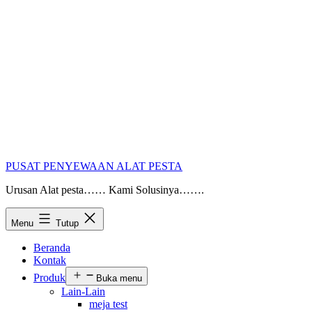
PUSAT PENYEWAAN ALAT PESTA
Urusan Alat pesta…… Kami Solusinya…….
Menu
Tutup
Beranda
Kontak
Produk
Buka menu
Lain-Lain
meja test