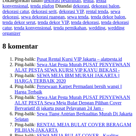
Dikategorikan dalam
dekorasi pelaminan
,
tenda
,
tenda
konvensional
,
tenda plafon
Ditandai
dekorasi
,
dekorasi balon
,
dekorasi catur
,
dekorasi serit
,
dekorasi VIP
,
rental tenda
,
sewa
dekorasi
,
sewa dekorasi ruangan
,
sewa tenda
,
tenda dekor balon
,
tenda dekor serut
,
tenda dekor VIP
,
tenda dekorasi
,
tenda dekorasi
catur
,
tenda konvensional
,
tenda pernikahan
,
wedding
,
wedding
organizer
8 komentar
Ping-balik:
Pusat Rental Kursi VIP Jakarta – alatpesta.id
Ping-balik:
Sewa Alat Pesta Murah PUSAT PENYEWAAN
ALAT PESTA SEWA KURSI VIP KAYU BEKASI -
Ping-balik:
SEWA MEJA IBM MURAH JAKARTA ||
HARGA TERBAIK 2020
Ping-balik:
Persewaan Karpet Permadani bersih wangi ||
Harga Terbaik
Ping-balik:
Sewa Alat Pesta Murah PUSAT PENYEWAAN
ALAT PESTA Sewa Meja Bulat Dengan Pilihan Cover
Bervariatif di jakarta pusat Pelayanan 24 Jam -
Ping-balik:
Sewa Tiang Antrian Berkualitas Murah Di Jakarta
Selatan
Ping-balik:
RENTAL MEJA BULAT COVER BERAGAM
PILIHAN-JAKARTA
Ping-balik:
SEWA MEJA BULAT COVER - Kualitas