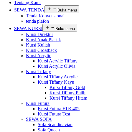
Tentang Kami
SEWA TENDA
Buka menu
Tenda Konvensional
tenda plafon
SEWA KURSI
Buka menu
Kursi Direktur
Kursi Anak Plastik
Kursi Kuliah
Kursi Crossback
Kursi Acrylic
Kursi Acrylic Tiffany
Kursi Acrylic Olivia
Kursi Tiffany
Kursi Tiffany Acrylic
Kursi Tiffany Kayu
Kursi Tiffany Gold
Kursi Tiffany Putih
Kursi Tiffany Hitam
Kursi Futura
Kursi Futura FTR 405
Kursi Futura Test
SEWA SOFA
Sofa Scandinavian
Sofa Queen